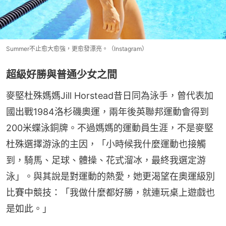
Summer不止愈大愈強，更愈發漂亮。（Instagram）
超級好勝與普通少女之間
麥堅杜殊媽媽Jill Horstead昔日同為泳手，曾代表加
國出戰1984洛杉磯奧運，兩年後英聯邦運動會得到
200米蝶泳銅牌。不過媽媽的運動員生涯，不是麥堅
杜殊選擇游泳的主因，「小時候我什麼運動也接觸
到，騎馬、足球、體操、花式溜冰，最終我選定游
泳」。與其說是對運動的熱愛，她更渴望在奧運級別
比賽中競技：「我做什麼都好勝，就連玩桌上遊戲也
是如此。」