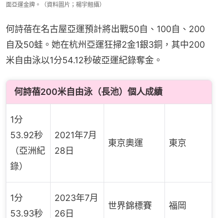
面亞運金牌。（資料圖片；楊宇翹攝）
何詩蓓在名古屋亞運預計將出戰50自、100自、200
自及50蛙。她在杭州亞運狂掃2金1銀3銅，其中200
米自由泳以1分54.12秒破亞運紀錄奪金。
何詩蓓200米自由泳（長池）個人成績
1分
53.92秒
2021年7月
東京奧運
東京
（亞洲紀
28日
錄）
1分
2023年7月
世界錦標賽
福岡
53.93秒
26日