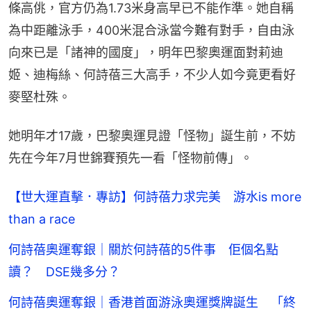
條高佻，官方仍為1.73米身高早已不能作準。她自稱
為中距離泳手，400米混合泳當今難有對手，自由泳
向來已是「諸神的國度」，明年巴黎奧運面對莉迪
姬、迪梅絲、何詩蓓三大高手，不少人如今竟更看好
麥堅杜殊。
她明年才17歲，巴黎奧運見證「怪物」誕生前，不妨
先在今年7月世錦賽預先一看「怪物前傳」。
【世大運直擊．專訪】何詩蓓力求完美 游水is more
than a race
何詩蓓奧運奪銀｜關於何詩蓓的5件事 佢個名點
讀？ DSE幾多分？
何詩蓓奧運奪銀｜香港首面游泳奧運獎牌誕生 「終