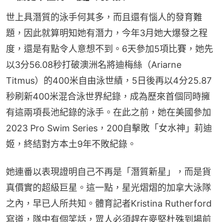
世上具潛質的泳手何其多，而且還有惱人的發育難
題，因此就算明知她有潛力，今年3月她大爆發之程
度，還是有點令人意想不到。6天參加5項比賽，她先
以3分56.08秒打破澳洲名將迪梅絲（Ariarne 
Titmus）的400米自由泳世績，5日後再以4分25.87
秒刷新400米混合泳世界紀錄，成為歷來首個同時擁
有這兩項長池紀錄的泳手。在此之前，她在美國參加 
2023 Pro Swim Series，200自擊敗「女水神」莉迪
姬，終結對方本土9年不敗紀錄。
她連番以表現證明自己不再是「潛質新星」，而是貨
真價實的超級巨星。這一點，星光熠熠的加拿大泳隊
之內，早已人所共知。體育記者Kristina Rutherford
寫道，隊中有個笑話，眾人必須趕在麥堅杜殊到場前