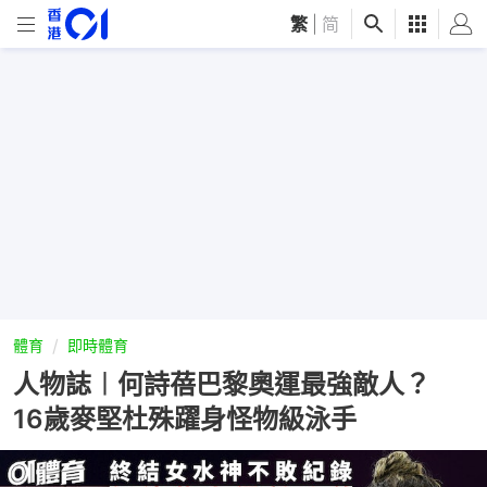
繁
|
简
體育
即時體育
人物誌︱何詩蓓巴黎奧運最強敵人？
16歲麥堅杜殊躍身怪物級泳手