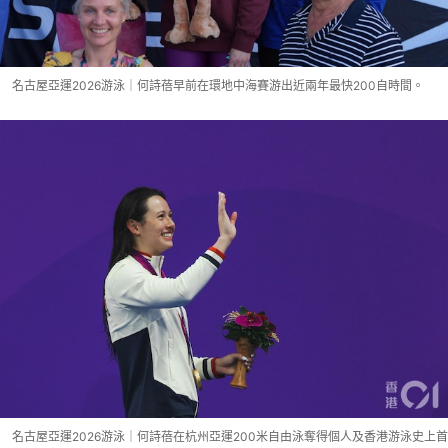
名古屋亞運2026游泳｜何詩蓓早前在環地中海賽游出近兩年最快200自時間。
名古屋亞運2026游泳｜何詩蓓在杭州亞運200米自由泳奪得個人及香港游泳史上首