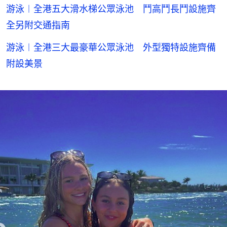
游泳︱全港五大滑水梯公眾泳池 鬥高鬥長鬥設施齊
全另附交通指南
游泳︱全港三大最豪華公眾泳池 外型獨特設施齊備
附設美景