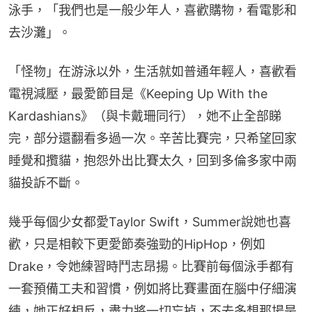
泳手，「我們也是一般少年人，喜歡購物，看電影和
去沙灘」。
「怪物」在游泳以外，生活就如普通年輕人，喜歡看
電視減壓，最愛節目是《Keeping Up With the 
Kardashians》（與卡戴珊同行），她不止全部睇
完，部分還翻看多過一次。辛苦比賽完，只希望回家
睡覺和攬貓，抱怨外出比賽太久，回到多倫多家中兩
貓投訴不斷。
幾乎每個少女都愛Taylor Swift，Summer說她也喜
歡，只是相較下更愛節奏強勁的HipHop，例如
Drake，令她練習時鬥志昂揚。比賽前每個泳手都有
一套預備工夫和習慣，例如將比賽畫面在腦中仔細演
練，她正好相反，盡力將一切忘掉，不去多想那場是