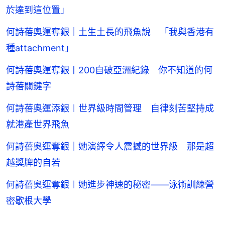
於達到這位置」
何詩蓓奧運奪銀｜土生土長的飛魚說 「我與香港有
種attachment」
何詩蓓奧運奪銀丨200自破亞洲紀錄 你不知道的何
詩蓓關鍵字
何詩蓓奧運添銀︱世界級時間管理 自律刻苦堅持成
就港產世界飛魚
何詩蓓奧運奪銀｜她演繹令人震撼的世界級 那是超
越獎牌的自若
何詩蓓奧運奪銀︱她進步神速的秘密——泳術訓練營
密歇根大學