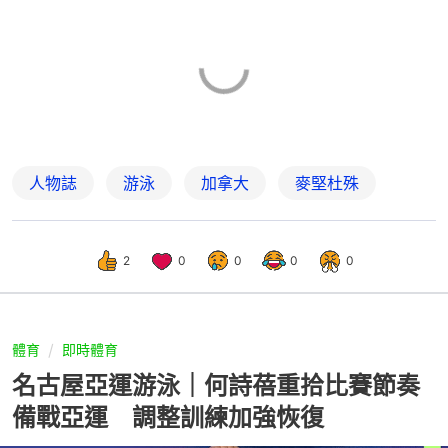
人物誌
游泳
加拿大
麥堅杜殊
2
0
0
0
0
體育
即時體育
名古屋亞運游泳｜何詩蓓重拾比賽節奏
備戰亞運 調整訓練加強恢復