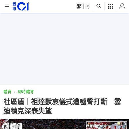
繁
|
简
體育
即時體育
社區盾｜祖達默哀儀式遭噓聲打斷 雲
迪積克深表失望