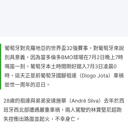
葡萄牙對克羅地亞的世界盃32強賽事，對葡萄牙來說
別具意義，因為當多倫多BMO球場在7月2日晚上7時
鳴笛一刻，葡萄牙本土時間剛好踏入7月3日凌晨0
時，這天正是前葡萄牙國腳祖達（Diogo Jota）車禍
逝世一周年的忌日。
28歲的祖達與弟弟安達施華（André Silva）去年於西
班牙西北部遭遇嚴重車禍，兩人駕駛的林寶堅尼超跑
失控衝出路面並起火，不幸身亡。