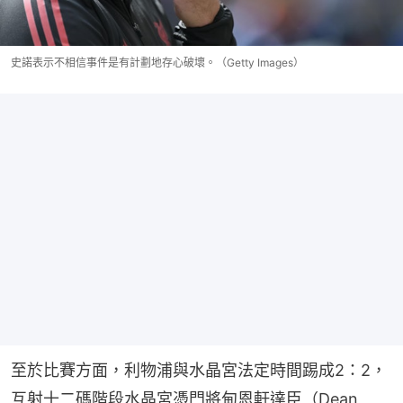
史諾表示不相信事件是有計劃地存心破壞。（Getty Images）
至於比賽方面，利物浦與水晶宮法定時間踢成2：2，
互射十二碼階段水晶宮憑門將甸恩軒達臣（Dean 