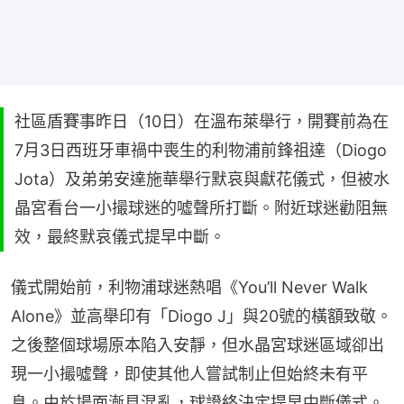
社區盾賽事昨日（10日）在溫布萊舉行，開賽前為在
7月3日西班牙車禍中喪生的利物浦前鋒祖達（Diogo
Jota）及弟弟安達施華舉行默哀與獻花儀式，但被水
晶宮看台一小撮球迷的噓聲所打斷。附近球迷勸阻無
效，最終默哀儀式提早中斷。
儀式開始前，利物浦球迷熱唱《You’ll Never Walk 
Alone》並高舉印有「Diogo J」與20號的橫額致敬。
之後整個球場原本陷入安靜，但水晶宮球迷區域卻出
現一小撮噓聲，即使其他人嘗試制止但始終未有平
息。由於場面漸見混亂，球證終決定提早中斷儀式。