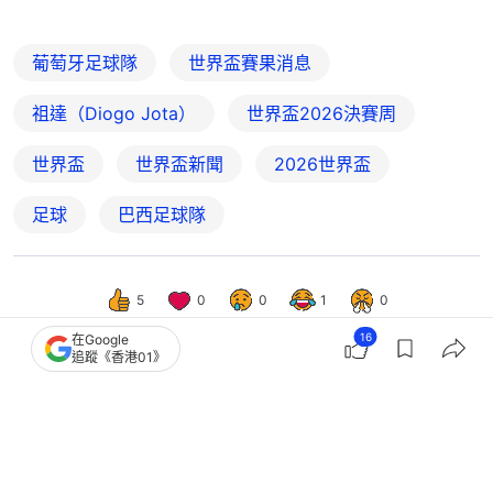
葡萄牙足球隊
世界盃賽果消息
祖達（Diogo Jota）
世界盃2026決賽周
世界盃
世界盃新聞
2026世界盃
足球
巴西足球隊
5
0
0
1
0
16
在Google
追蹤《香港01》
港聞
社會新聞
足球盛會車路士對祖雲達斯｜啟德主場
館外一片藍海 車迷促減票價