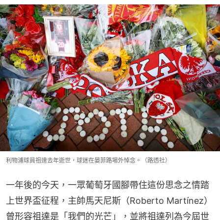
利物浦球員祖達去年逝世，球迷在晏菲路場外悼念。（路透社）
一年後的今天，一眾葡萄牙國腳帶住這份思念之情踏
上世界盃征程，主帥馬天尼斯（Roberto Martínez）
曾形容祖達是「我們的光芒」，並將祖達列為今屆世