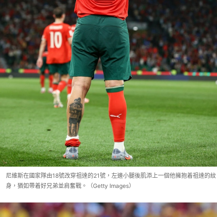
尼維斯在國家隊由18號改穿祖達的21號，左邊小腿後肌添上一個他擁抱着祖達的紋
身，猶如帶着好兄弟並肩奮戰。（Getty Images）