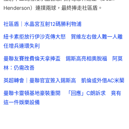
Henderson）連撲兩球，最終捧走社區盾。
社區盾｜水晶宮互射12碼勝利物浦
紐卡素拒放行伊沙克傳大怒 賀維左右做人難一人離
任增兵連環失利
曼聯友賽挫費倫天拿捧盃 錫斯高亮相奧脫福 阿莫
林：仍需改善
英超轉會｜曼聯官宣簽入錫斯高 凱倫或外借AC米蘭
曼聯卡靈頓基地豪裝重開 「回應」C朗訴求 竟有
這一件娛樂設備