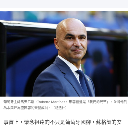
葡萄牙主帥馬天尼斯（Roberto Martínez）形容祖達是「我們的光芒」，並將他列
為本屆世界盃陣容的榮譽成員。（路透社）
事實上，懷念祖達的不只是葡萄牙國腳，蘇格蘭的安