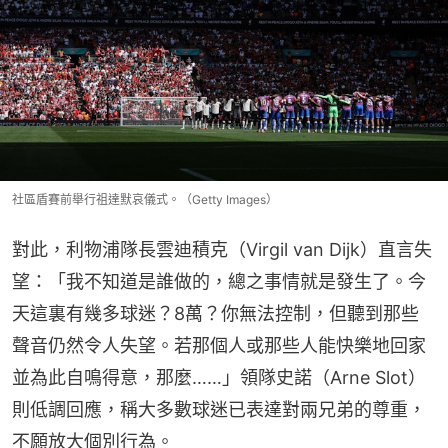
社區盾賽前舉行祖達默哀儀式。（Getty Images）
對此，利物浦隊長雲迪積克（Virgil van Dijk）直言失
望：「我不知道是誰做的，總之事情就是發生了。今
天這裏有幾多球迷？8萬？你無法控制，但聽到那些
聲音仍然令人失望。若那個人或那些人能快樂地回家
並為此自鳴得意，那麼……」領隊史諾（Arne Slot）
則低調回應，稱大多數球迷已表達對兩兄弟的尊重，
不願放大個別行為。