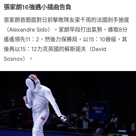
張家朗16強遇小插曲告負
張家朗首圈面對日前擊敗隊友梁千雨的法國劍手施度
（Alexandre Sido），家朗早段打出氣勢，連取8分
遙遙領先11：2，然後力保勝局，以15：10晉級，其
後再以15：12力克英國的蘇斯諾夫（David 
Sosnov）。