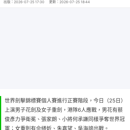
出版：
2026-07-25 17:30
更新：
2026-07-25 18:44
世界劍擊錦標賽個人賽進行正賽階段，今日（25日）
上演男子花劍及女子重劍，港隊6人應戰，男花有蔡
俊彥力爭衛冕、張家朗、小將何承謙同樣爭奪世界冠
軍；女重則有佘繕妡、朱嘉望、吳海諦出戰。