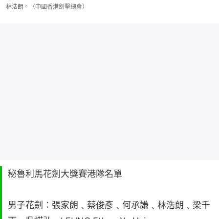
林浩朗。（中國香港劍擊總會）
秘魯利馬花劍大獎賽港隊名單
男子花劍：張家朗﹑蔡俊彥﹑何承謙﹑林浩朗﹑梁千