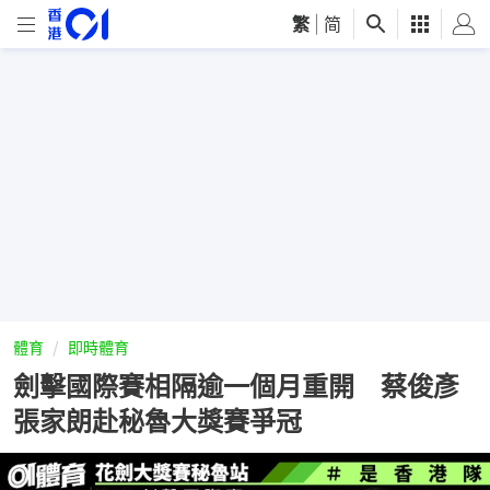
繁
|
简
體育
即時體育
劍擊國際賽相隔逾一個月重開 蔡俊彥
張家朗赴秘魯大獎賽爭冠