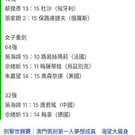
蔡俊彥 13：15 杜沙（匈牙利）
張家朗 2：15 保路達捷夫（俄羅斯）
女子重劍
64強
吳海諦 15：10 路易絲瑪莉（法國）
佘繕妡 15：11 梅薩蒂娃（烏茲別克）
朱嘉望 14：15 奧森奈達（美國）
32強
吳海諦 11：15 唐君瑤（中國）
佘繕妡 13：14 梅拿（德國）
劍擊世錦賽｜澳門佩劍第一人夢想成真 渴望大展身