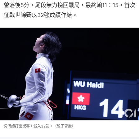
曾落後5分，尾段無力挽回戰局，最終輸11：15，首次
征戰世錦賽以32強成績作結。
吳海諦打出驚喜，殺入32強。（趙子晉攝）