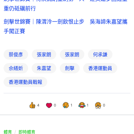
重仍砥礪前行
劍擊世錦賽｜陳渭泠一劍飲恨止步 吳海諦朱嘉望攜
手闖正賽
蔡俊彥
張家朗
張家朗
何承謙
佘繕妡
朱嘉望
劍擊
香港運動員
香港運動員戰報
4
0
1
1
0
體育
即時體育