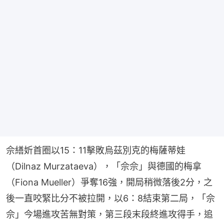
佘繕妡首圈以15：11擊敗烏茲別克的梅薩蒂娃
（Dilnaz Murzataeva），「佘佘」與德國的梅拿
（Fiona Mueller）爭奪16強，開局稍微落後2分，之
後一直咬緊比分不被拉開，以6：8結束第二局，「佘
佘」今場進攻苦無對策，第三段末段終進攻得手，追