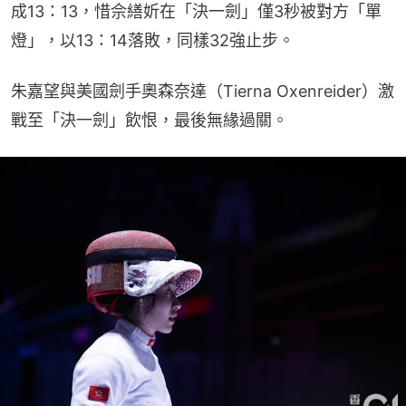
成13：13，惜佘繕妡在「決一劍」僅3秒被對方「單
燈」，以13：14落敗，同樣32強止步。
朱嘉望與美國劍手奧森奈達（Tierna Oxenreider）激
戰至「決一劍」飲恨，最後無緣過關。