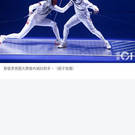
蔡俊彥首圈大勝委內瑞拉劍手。（趙子晉攝）