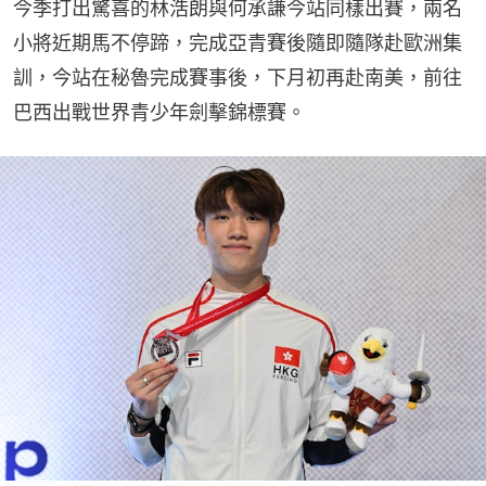
今季打出驚喜的林浩朗與何承謙今站同樣出賽，兩名
小將近期馬不停蹄，完成亞青賽後隨即隨隊赴歐洲集
訓，今站在秘魯完成賽事後，下月初再赴南美，前往
巴西出戰世界青少年劍擊錦標賽。