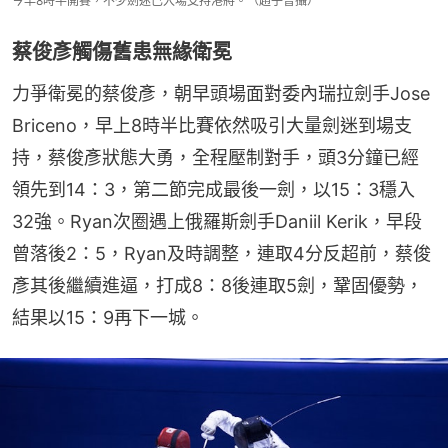
今早8時半開賽，不少劍迷已入場支持港將。（趙子晉攝）
蔡俊彥觸傷舊患無緣衛冕
力爭衛冕的蔡俊彥，朝早頭場面對委內瑞拉劍手Jose 
Briceno，早上8時半比賽依然吸引大量劍迷到場支
持，蔡俊彥狀態大勇，全程壓制對手，頭3分鐘已經
領先到14：3，第二節完成最後一劍，以15：3穩入
32強。Ryan次圈遇上俄羅斯劍手Daniil Kerik，早段
曾落後2：5，Ryan及時調整，連取4分反超前，蔡俊
彥其後繼續進逼，打成8：8後連取5劍，鞏固優勢，
結果以15：9再下一城。