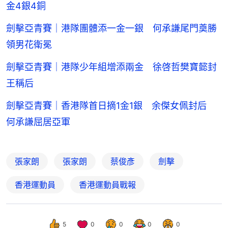
金4銀4銅
劍擊亞青賽｜港隊團體添一金一銀 何承謙尾門奠勝
領男花衛冕
劍擊亞青賽｜港隊少年組增添兩金 徐啓哲樊寶懿封
王稱后
劍擊亞青賽｜香港隊首日摘1金1銀 余傑女佩封后
何承謙屈居亞軍
張家朗
張家朗
蔡俊彥
劍擊
香港運動員
香港運動員戰報
5
0
0
0
0