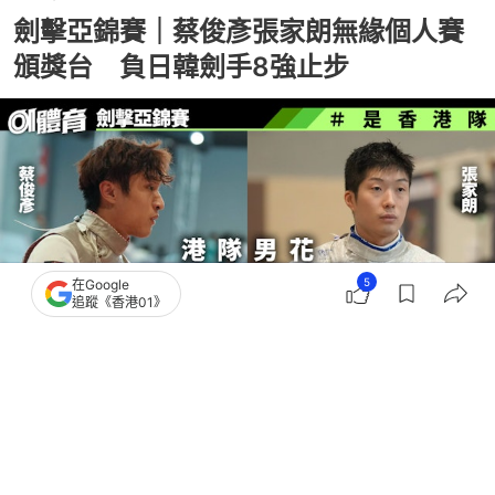
劍擊亞錦賽｜蔡俊彥張家朗無緣個人賽
頒獎台 負日韓劍手8強止步
5
在Google
追蹤《香港01》
撰文：
陳綵瑤
出版：
2026-06-21 18:23
更新：
2026-06-21 20:40