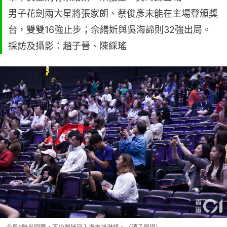
男子花劍兩大星將張家朗、蔡俊彥未能在主場登頒獎
台，雙雙16強止步；佘繕妡與吳海諦則32強出局。
採訪及攝影：趙子晉、陳綵瑤