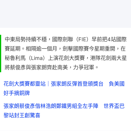
中東局勢持續不穩，國際劍聯（FIE）早前把4站國際
賽延期。相隔逾一個月，劍擊國際賽今星期重開，在
秘魯利馬（Lima）上演花劍大獎賽，港隊花劍兩大星
將蔡俊彥與張家朗齊赴南美，力爭冠軍。
花劍大獎賽都靈站｜張家朗反彈首登頒獎台 負美國
好手摘銅牌
張家朗蔡俊彥偕林浩朗鄭鐵男組全左手陣 世界盃巴
黎站封王創驚喜