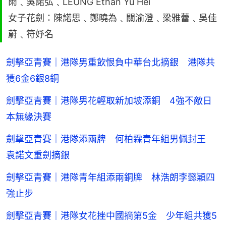
雨﹑吳諾弘﹑LEUNG Ethan Yu Hei
女子花劍：陳諾思﹑鄭曉為﹑關渝澄﹑梁雅蕾﹑吳佳
蔚﹑符妤名
劍擊亞青賽｜港隊男重飲恨負中華台北摘銀 港隊共
獲6金6銀8銅
劍擊亞青賽｜港隊男花輕取新加坡添銅 4強不敵日
本無緣決賽
劍擊亞青賽｜港隊添兩牌 何柏霖青年組男佩封王
袁諾文重劍摘銀
劍擊亞青賽｜港隊青年組添兩銅牌 林浩朗李懿穎四
強止步
劍擊亞青賽｜港隊女花挫中國摘第5金 少年組共獲5