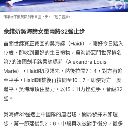
何承謙不敵英國劍手首圈止步。（趙子晉攝）
佘繕妡吳海諦女重兩將32強止步
首闖世錦賽正賽圈的吳海諦（Haidi），剛好今日踏入
17歲，即收到最好的生日禮物，吳海諦惡鬥世界排名
第7的法國劍手路易絲瑪莉（Alexandra Louis 
Marie），Haidi初段領先，然後拉開7：4，對方再追
至平手，Haidi調整後再拉開至10：7，即使對方一度
追平，吳海諦頂住壓力，以15：11力挫強手，晉級32
強。
吳海諦32強遇上中國隊的唐君瑤，開局發揮未如理
想，第一節落後到2：6，中段再次被對手衝分，最多