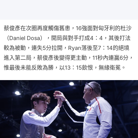
蔡俊彥在次圈再度觸傷舊患，16強面對匈牙利的杜沙
（Daniel Dosa），開局與對手打成4：4，其後打法
較為被動，連失5分拉開，Ryan落後至7：14的絕境
進入第二局，蔡俊彥後變得更主動，11秒內連贏6分，
惟最後未能反敗為勝，以13：15飲恨，無緣衛冕。