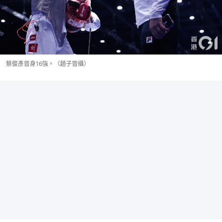
蔡俊彥晉身16強。（趙子晉攝）