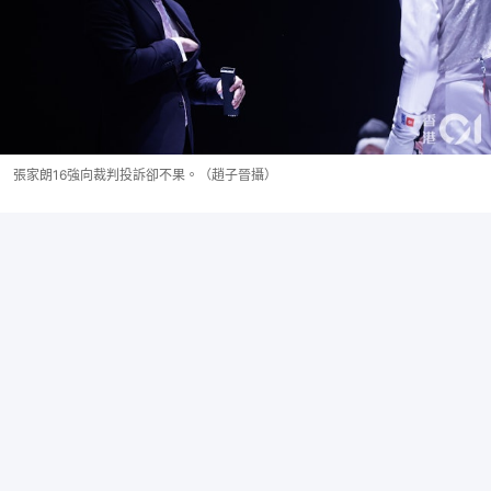
張家朗16強向裁判投訴卻不果。（趙子晉攝）