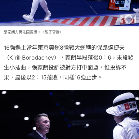
張家朗力克法國晉級。（趙子晉攝）
16強遇上當年東京奧運8強戰大逆轉的保路達捷夫
（Kirill Borodachev），家朗早段落後0：6，末段發
生小插曲，張家朗投訴被對方打中面罩，惟投訴不
果，最後以2：15落敗，同樣16強止步。