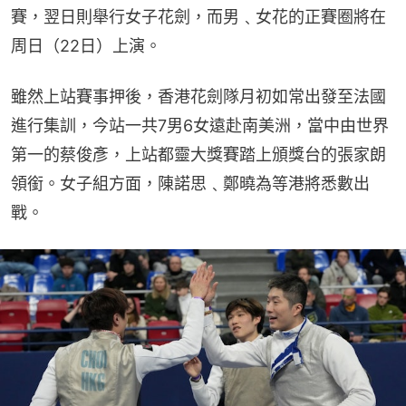
賽，翌日則舉行女子花劍，而男﹑女花的正賽圈將在
周日（22日）上演。
雖然上站賽事押後，香港花劍隊月初如常出發至法國
進行集訓，今站一共7男6女遠赴南美洲，當中由世界
第一的蔡俊彥，上站都靈大獎賽踏上頒獎台的張家朗
領銜。女子組方面，陳諾思﹑鄭曉為等港將悉數出
戰。