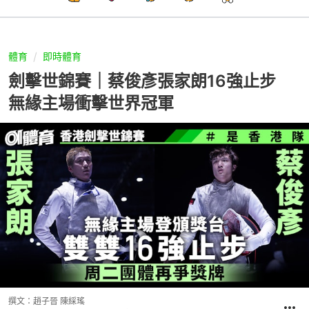
體育
即時體育
劍擊世錦賽｜蔡俊彥張家朗16強止步
無緣主場衝擊世界冠軍
撰文：
趙子晉 陳綵瑤