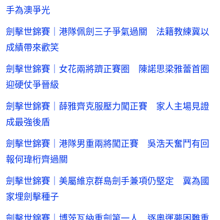
手為澳爭光
劍擊世錦賽｜港隊佩劍三子爭氣過關 法籍教練冀以
成績帶來歡笑
劍擊世錦賽｜女花兩將躋正賽圈 陳諾思梁雅蕾首圈
迎硬仗爭晉級
劍擊世錦賽｜薛雅齊克服壓力闖正賽 家人主場見證
成最強後盾
劍擊世錦賽｜港隊男重兩將闖正賽 吳浩天奮鬥有回
報何瑋桁齊過關
劍擊世錦賽｜美屬維京群島劍手兼項仍堅定 冀為國
家埋劍擊種子
劍擊世錦賽｜博茨瓦納重劍第一人 逐奧運夢困難重