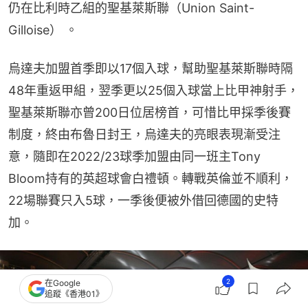
仍在比利時乙組的聖基萊斯聯（Union Saint-
Gilloise） 。
烏達夫加盟首季即以17個入球，幫助聖基萊斯聯時隔
48年重返甲組，翌季更以25個入球當上比甲神射手，
聖基萊斯聯亦曾200日位居榜首，可惜比甲採季後賽
制度，終由布魯日封王，烏達夫的亮眼表現漸受注
意，隨即在2022/23球季加盟由同一班主Tony 
Bloom持有的英超球會白禮頓。轉戰英倫並不順利，
22場聯賽只入5球，一季後便被外借回德國的史特
加。
2
在Google
追蹤《香港01》