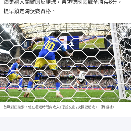
鐘更射入關鍵的反勝球，帶領德國兩戰全勝得6分，
提早鎖定淘汰賽資格。
首戰對庫拉索，他在極短時間內攻入1球並交出2次關鍵助攻。（路透社）