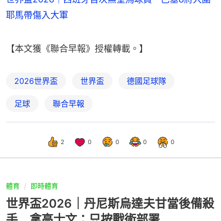
耶馬帶傷入大軍
【本文獲《聯合早報》授權轉載。】
2026世界盃
世界盃
德國足球隊
足球
聯合早報
2
0
0
0
0
體育
即時體育
世界盃2026｜丹尼斯烏達夫甘當後備殺
手 拿高士文：只按戰術部署