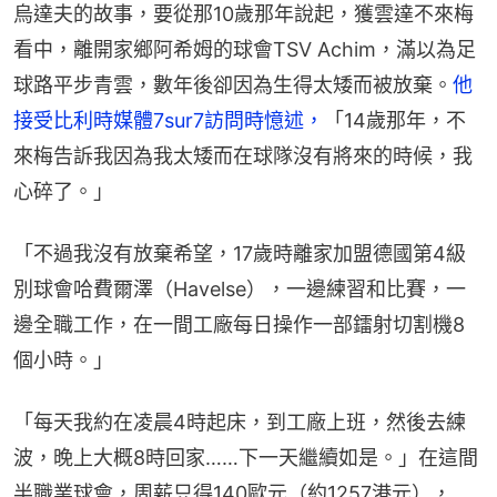
烏達夫的故事，要從那10歲那年說起，獲雲達不來梅
看中，離開家鄉阿希姆的球會TSV Achim，滿以為足
球路平步青雲，數年後卻因為生得太矮而被放棄。
他
接受比利時媒體7sur7訪問時憶述，
「14歲那年，不
來梅告訴我因為我太矮而在球隊沒有將來的時候，我
心碎了。」
「不過我沒有放棄希望，17歲時離家加盟德國第4級
別球會哈費爾澤（Havelse），一邊練習和比賽，一
邊全職工作，在一間工廠每日操作一部鐳射切割機8
個小時。」
「每天我約在凌晨4時起床，到工廠上班，然後去練
波，晚上大概8時回家……下一天繼續如是。」在這間
半職業球會，周薪只得140歐元（約1257港元），