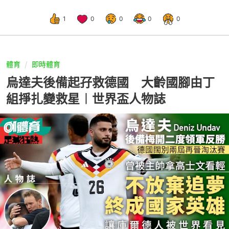
1
0
0
0
0
體育
即時體育
烏達夫後備起孖救德國 大齡國腳由丁
組掙扎變救星︱世界盃人物誌