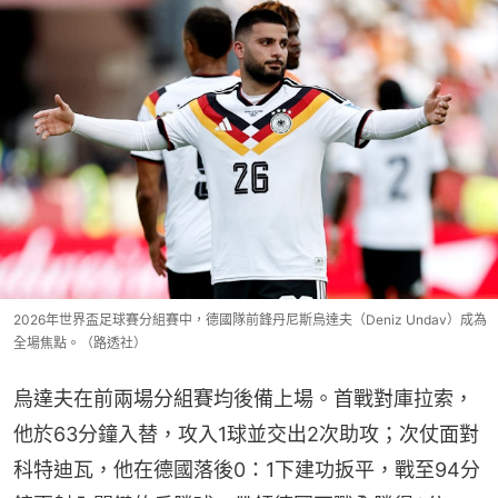
2026年世界盃足球賽分組賽中，德國隊前鋒丹尼斯烏達夫（Deniz Undav）成為
全場焦點。（路透社）
烏達夫在前兩場分組賽均後備上場。首戰對庫拉索，
他於63分鐘入替，攻入1球並交出2次助攻；次仗面對
科特迪瓦，他在德國落後0：1下建功扳平，戰至94分