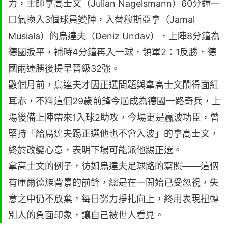
力，主帥拿高士文（Julian Nagelsmann）60分鐘一
口氣換入3個球員變陣，入替穆斯亞拿（Jamal
Musiala）的烏達夫（Deniz Undav），上陣8分鐘為
德國扳平，補時4分鐘再入一球，領軍2：1反勝，德
國兩連勝後提早晉級32強。
數個月前，烏達夫才因正選問題與拿高士文鬧得面紅
耳赤，不料這個29歲前鋒今屆成為德國一路奇兵，上
場後備上陣帶來1入球2助攻，今場更是贏波功臣，曾
堅持「給烏達夫踢正選他也不會入波」的拿高士文，
終於改變心意，表明下場可能派他踢正選。
拿高士文的例子，彷如烏達夫足球路的寫照——這個
有庫爾德族背景的前鋒，總是在一開始已受忽視，失
意之中仍不放棄，每日努力掙扎向上，終用表現扭轉
別人的負面印象，讓自己被世人看見。