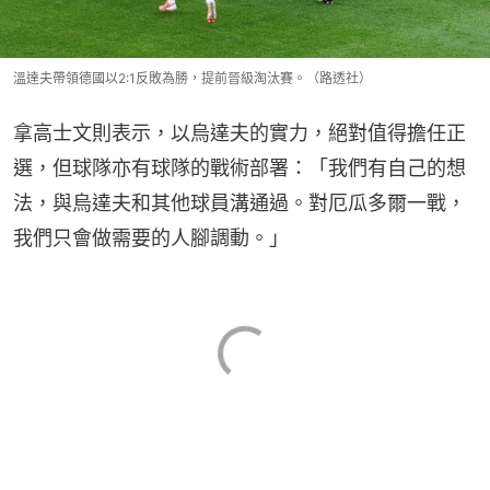
溫達夫帶領德國以2:1反敗為勝，提前晉級淘汰賽。（路透社）
拿高士文則表示，以烏達夫的實力，絕對值得擔任正
選，但球隊亦有球隊的戰術部署：「我們有自己的想
法，與烏達夫和其他球員溝通過。對厄瓜多爾一戰，
我們只會做需要的人腳調動。」