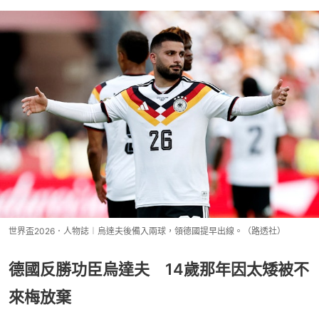
世界盃2026．人物誌︱烏達夫後備入兩球，領德國提早出線。（路透社）
德國反勝功臣烏達夫 14歲那年因太矮被不
來梅放棄