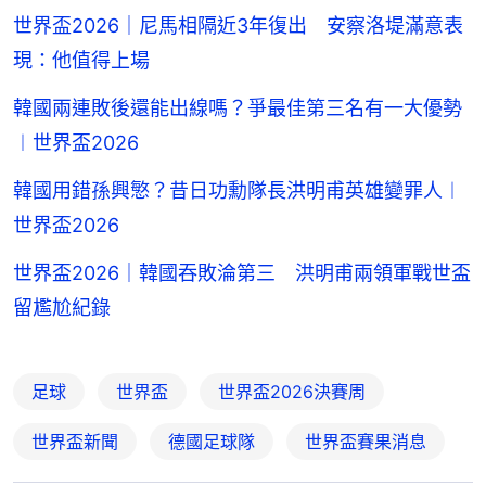
世界盃2026｜尼馬相隔近3年復出 安察洛堤滿意表
現：他值得上場
韓國兩連敗後還能出線嗎？爭最佳第三名有一大優勢
︱世界盃2026
韓國用錯孫興慜？昔日功勳隊長洪明甫英雄變罪人︱
世界盃2026
世界盃2026｜韓國吞敗淪第三 洪明甫兩領軍戰世盃
留尷尬紀錄
足球
世界盃
世界盃2026決賽周
世界盃新聞
德國足球隊
世界盃賽果消息