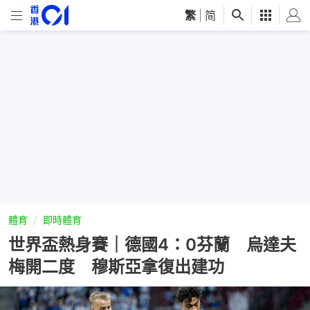
繁
|
简
體育
即時體育
世界盃熱身賽｜德國4：0芬蘭 烏達夫
梅開二度 穆斯亞拿復出建功