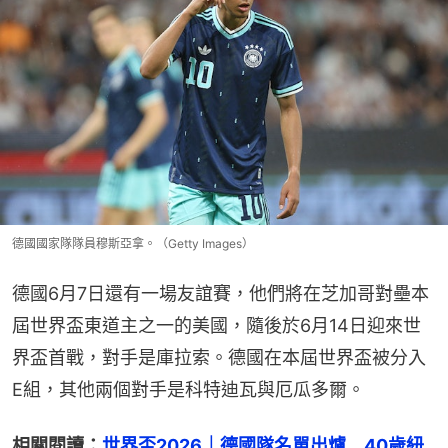
德國國家隊隊員穆斯亞拿。（Getty Images）
德國6月7日還有一場友誼賽，他們將在芝加哥對壘本
屆世界盃東道主之一的美國，隨後於6月14日迎來世
界盃首戰，對手是庫拉索。德國在本屆世界盃被分入
E組，其他兩個對手是科特迪瓦與厄瓜多爾。
相關閱讀：
世界盃2026｜德國隊名單出爐　40歲紐