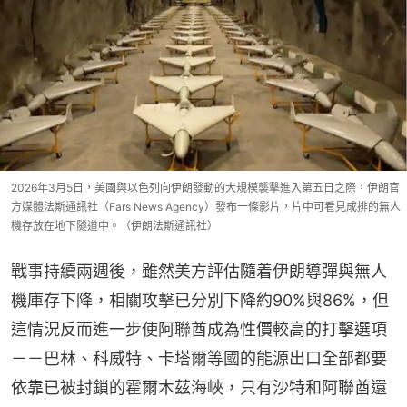
2026年3月5日，美國與以色列向伊朗發動的大規模襲擊進入第五日之際，伊朗官
方媒體法斯通訊社（Fars News Agency）發布一條影片，片中可看見成排的無人
機存放在地下隧道中。（伊朗法斯通訊社）
戰事持續兩週後，雖然美方評估隨着伊朗導彈與無人
機庫存下降，相關攻擊已分別下降約90%與86%，但
這情況反而進一步使阿聯酋成為性價較高的打擊選項
－－巴林、科威特、卡塔爾等國的能源出口全部都要
依靠已被封鎖的霍爾木茲海峽，只有沙特和阿聯酋還