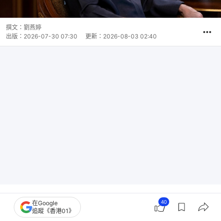
撰文：
劉燕婷
出版：
2026-07-30 07:30
更新：
2026-08-03 02:40
40
2月伊朗戰爭爆發至今，海灣動態已經有了巨大變
在Google
追蹤《香港01》
化，並由兩大國家牽引各自脈動。