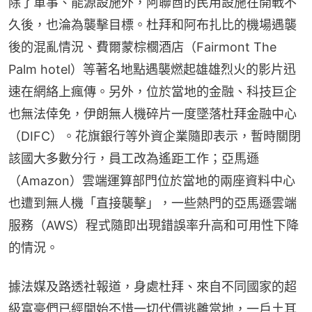
除了軍事、能源設施外，阿聯酋的民用設施在開戰不
久後，也淪為襲擊目標。杜拜和阿布扎比的機場遇襲
後的混亂情況、費爾蒙棕櫚酒店（Fairmont The 
Palm hotel）等著名地點遇襲燃起雄雄烈火的影片迅
速在網絡上瘋傳。另外，位於當地的金融、科技巨企
也無法倖免，伊朗無人機碎片一度墜落杜拜金融中心
（DIFC）。花旗銀行等外資企業隨即表示，暫時關閉
該國大多數分行，員工改為遙距工作；亞馬遜
（Amazon）雲端運算部門位於當地的兩座資料中心
也遭到無人機「直接襲擊」，一些熱門的亞馬遜雲端
服務（AWS）程式隨即出現錯誤率升高和可用性下降
的情況。
據法媒及路透社報道，身處杜拜、來自不同國家的超
級富豪們已經開始不惜一切代價逃離當地，一戶土耳