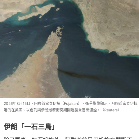
2026年3月15日，阿聯酋富查伊拉（Fujairah），衛星影像顯示，阿聯酋富查伊拉
港的在美國、以色列與伊朗爆發衝突期間遇襲並冒出濃煙。（Reuters）
伊朗「一石三鳥」