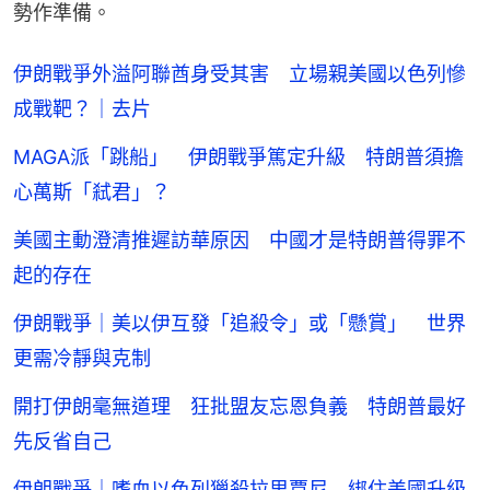
勢作準備。
伊朗戰爭外溢阿聯酋身受其害 立場親美國以色列慘
成戰靶？｜去片
MAGA派「跳船」 伊朗戰爭篤定升級 特朗普須擔
心萬斯「弒君」？
美國主動澄清推遲訪華原因 中國才是特朗普得罪不
起的存在
伊朗戰爭｜美以伊互發「追殺令」或「懸賞」 世界
更需冷靜與克制
開打伊朗毫無道理 狂批盟友忘恩負義 特朗普最好
先反省自己
伊朗戰爭｜嗜血以色列獵殺拉里賈尼 綁住美國升級