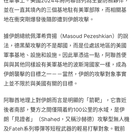
在軍事上。美國2024年將阿聯酋列為主要防務夥伴，
並在一直其境內的三個基地駐有美軍部隊，而相關基
地在衝突剛爆發後隨即遭到伊朗攻擊。
據伊朗總統佩澤希齊揚（Masoud Pezeshkian）的說
法，德黑蘭攻擊的不是鄰國，而是位處該地區的美國
軍事基地、設施和設施。因此單憑這一點，阿聯酋便
與與其他同樣設有美軍基地的波斯灣國家一樣，成為
伊朗襲擊的目標之一－－當然，伊朗的攻擊對象事實
上並不限於與美國有關的目標。
阿聯酋地理上對伊朗而言是明顯的「箭靶」，它靠近
後者南部，雙方之間僅隔着約100公里的水域，是伊
朗「見證者」（Shahed，又稱沙赫德）攻擊型無人機
及Fateh系列導彈等短程武器的輕易打擊對象。戰前