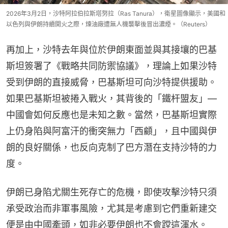
2026年3月2日，沙特阿拉伯拉斯塔努拉（Ras Tanura），衛星圖像顯示，美國和
以色列與伊朗持續開火之際，煉油廠遭無人機襲擊後冒出濃煙。（Reuters）
再加上，沙特去年與位於伊朗東面並與其接壤的巴基
斯坦簽署了《戰略共同防禦協議》，理論上如果沙特
受到伊朗的直接威脅，巴基斯坦可向沙特提供援助。
如果巴基斯坦被捲入戰火，其背後的「鐵杆盟友」—
中國會如何反應也是未知之數。當然，巴基斯坦實際
上仍身陷與阿富汗的衝突無力「西顧」，且中國與伊
朗的良好關係，也反向克制了巴方潛在支持沙特的力
度。
伊朗已身陷尤關生死存亡的危機，即使攻擊沙特只須
承受政治而非軍事風險，尤其是考慮到它們重新建交
便是由中國牽頭，如非必要伊朗也不會蹚這渾水。