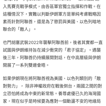
入馬賽克戰爭模式，由各區軍官獨立指揮和作戰。在
這種情況下，實難以判斷伊朗軍方是單純考慮戰略因
素而針對阿聯酋，還是為了懲罰與美國、以色列暗地
聯合的「敵人」。
也門胡塞武裝2022年襲擊阿聯酋前，後者其實都一直
試圖與伊朗維持旨在減少衝突的「君子協定」。遇襲
後三年，阿聯酋仍持續展開對話，在中高層級與伊朗
開展了一系列雙邊會晤。
如果伊朗現在將阿聯酋視為美國、以色列類別的「敵
對勢力」， 除非神權政府在戰後倒台，兩國之間的對
立恐怕將成為中東的新常態。養尊處優已久的海灣國
家，現在似乎是時候要為應對一個動盪不安的地緣局