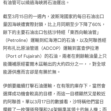
有油管可以繞過海峽將石油運出。
截至3月15日的一週內，波斯灣國家的每日石油出口
量因海峽遭實際封鎖，比上月同期至少下降了60%，
餘下的主要石油出口包括沙特經「東西向輸油管」
（Petroline）運輸到紅海港口的石油，以及阿聯酋經
阿布扎比原油管道（ADCOP）運輸到富查伊拉港
（Port of Fujairah）的石油，兩者在剩餘輸油量上只
能彌補原經霍爾木茲輸出的大約四分之一，，對全球
能源供應而言卻是有勝於無。
伊朗要繼續打擊石油運輸，在有限的庫存下，當然會
選擇成功機會較高的目標，而這一目標顯然又是較近
的阿聯酋。單以3月17日的數據看，沙特稱他們當日
攔截了一枚彈道飛彈和24架瞄準其領土的無人機；而