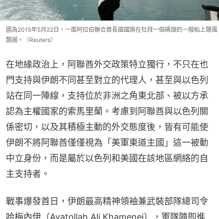
圖為2015年5月22日，一面阿拉伯聯合酋長國國旗在杜拜一個碼頭的一艘船上隨風
飄揚。（Reuters）
在地緣政治上，阿聯酋外交政策特立獨行，不只在也
門支持與伊朗不同甚至對立的代理人，甚至與以色列
站在同一陣線，支持位於非洲之角東北部、被以方承
認為主權國家的索馬里蘭。考慮到阿聯酋與以色列關
係密切，以及其積極主動的外交態度後，皆有可能使
伊朗不將阿聯酋僅僅視為「美軍東道主國」這一被動
中立身份，而是屬於以色列和美國在該地區網絡的自
主支持者。
戰事爆發首日，伊朗最高精神領袖兼武裝部隊總司令
哈梅內伊（Ayatollah Ali Khamenei），軍隊隨即進