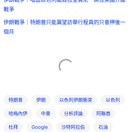
戰爭
伊朗戰爭｜特朗普只能冀望訪華行程真的只會押後一
個月
特朗普
伊朗
以色列伊朗衝突
以色列
哈梅內伊
中東
分析評論
阿聯酋
杜拜
Google
沙特阿拉伯
石油