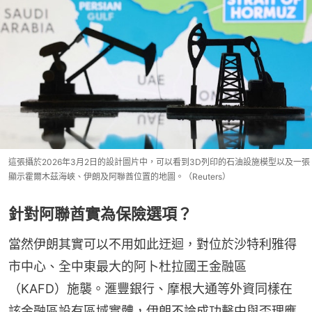
這張攝於2026年3月2日的設計圖片中，可以看到3D列印的石油設施模型以及一張
顯示霍爾木茲海峽、伊朗及阿聯酋位置的地圖。（Reuters）
針對阿聯酋實為保險選項？
當然伊朗其實可以不用如此迂迴，對位於沙特利雅得
市中心、全中東最大的阿卜杜拉國王金融區
（KAFD）施襲。滙豐銀行、摩根大通等外資同樣在
該金融區設有區域實體，伊朗不論成功擊中與否理應