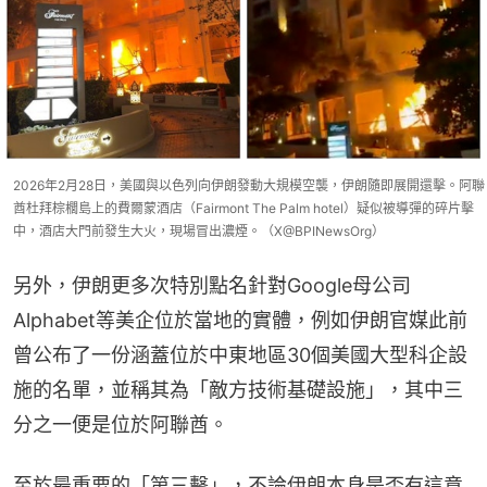
2026年2月28日，美國與以色列向伊朗發動大規模空襲，伊朗隨即展開還擊。阿聯
酋杜拜棕櫚島上的費爾蒙酒店（Fairmont The Palm hotel）疑似被導彈的碎片擊
中，酒店大門前發生大火，現場冒出濃煙。（X@BPINewsOrg）
另外，伊朗更多次特別點名針對Google母公司
Alphabet等美企位於當地的實體，例如伊朗官媒此前
曾公布了一份涵蓋位於中東地區30個美國大型科企設
施的名單，並稱其為「敵方技術基礎設施」，其中三
分之一便是位於阿聯酋。
至於最重要的「第三擊」，不論伊朗本身是否有這意