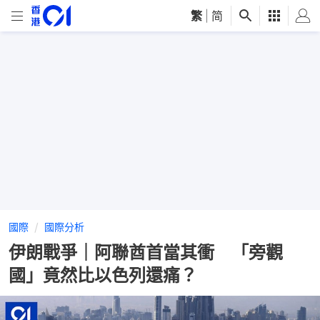
繁
|
简
國際
國際分析
伊朗戰爭｜阿聯酋首當其衝 「旁觀
國」竟然比以色列還痛？