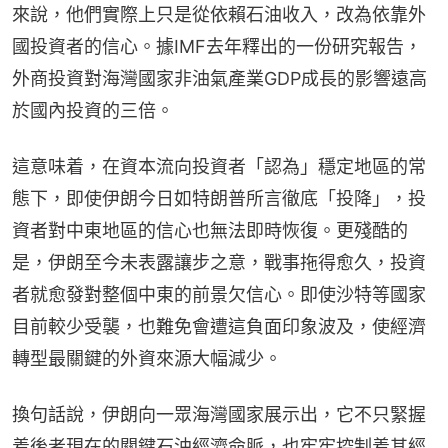
來說，他們實際上只是從依賴石油收入，改為依靠外
國投資者的信心。據IMF去年釋出的一份研究報告，
外商投資對海灣國家非油氣產業GDP成長的影響遠高
於國內投資的三倍。
這意味着，在資本流向投資者「認為」穩定地區的常
態下，即使伊朗今日如特朗普所言徹底「投降」，投
資者對中東地區的信心也無法即時恢復。更殘酷的
是，伊朗至今未表露讓步之意，戰事拖得愈久，投資
者就愈發對整個中東的前景欠信心。即使沙特等國家
目前較少受襲，也難免會遭這負面印象波及，使經濟
轉型最關鍵的外資來源大幅減少。
換句話說，伊朗向一眾海灣國家展示出，它不只緊握
着後者現在的關鍵石油經濟命脈，也牢牢控制着其經