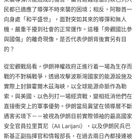
民都已適應了導彈不時來襲的困境；相反，阿聯酋一
向身處「和平盛世」，面對突如其來的導彈和無人
機，嚴重干擾到社會的正常運作。這種「旁觀國比參
與國傷」的離奇現像，是否代表伊朗背後實另有目
的？
從宏觀戰局看，伊朗神權政府正進行着一場為生存而
戰的不對稱戰爭，透過攻擊波斯灣國家的能源設施及
實際上封鎖霍爾木茲海峽，以全球能源命脈作為勒
索，與美國、以色列打一場經濟戰，變相抵消他們在
直接衝突上的軍事優勢。伊朗當局冀望在領導層不斷
遇害劣境下－－被視為伊朗目前實際領袖的最高國家
安全官員拉里賈尼（Ali Larijani），以及伊朗民兵巴
斯基正副指揮官和情報部長，在過去兩日內都接連被