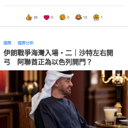
26
0
0
13
1
國際
國際分析
伊朗戰爭海灣入場・二｜沙特左右開
弓 阿聯酋正為以色列開門？