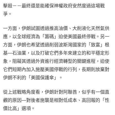
擊殺－－最終還是能確保神權政府安然度過這場戰
爭。
一方面，伊朗試圖透過推高油價、大削液化天然氣供
應，以全球經濟為「籌碼」迫使美國最終停戰。另一
方面，伊朗也希望透過削弱波斯灣國家的「致富」根
基—石油業，以及打破它們多年來建立的和平穩定形
象，阻礙其透過外資進行經濟轉型的關鍵進程，迫使
它們短期內加入施壓美國停戰的行列，長期則放棄對
伊朗不利的「美國保護傘」。
從上述戰略角度看，伊朗針對阿聯酋，似乎有一個直
觀的原因—對後者施襲是相對低成本、高回報的「性
價比高」選項。