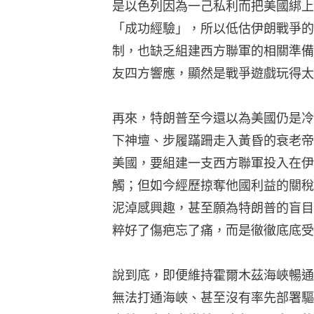
是以色列因為一己私利而把美國綁上
「成功經驗」，所以低估伊朗戰爭的
制，也缺乏組建西方聯軍的相關準備
友四方響應，顯然是戰爭遊戲玩得太
再來，特朗普至今還以為美國仍是冷
下神壇、步履蹣跚走入黃昏的衰老帝
美國，要組建一支西方聯軍投入在伊
觸；但如今經歷掠奪他國利益的關稅
泥淖感興趣，甚至願為特朗普的盲目
粹好了傷疤忘了痛，而是徹徹底底受
說到底，即便維持霍爾木茲海峽暢通
無法打通海峽、甚至沒有率先部署驅