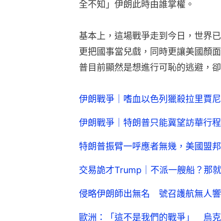
全不知」伊朗此時由誰掌權。
基本上，這場戰爭走到今日，世界已
更把國事當兒戲，同時更讓美國顏面
普目前顯然是想進行可恥的逃避，卻
伊朗戰爭｜嗜血以色列獵殺拉里賈尼
伊朗戰爭｜特朗普只能冀望訪華行程
特朗普振臂一呼應者無幾，美國盟邦
交易詭才Trump｜不派一艘船？那
侵略伊朗師出無名 號召護航無人響
歐洲：「這不是我們的戰爭」 烏克