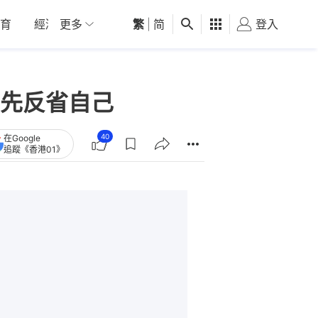
育
經濟
更多
01深圳
繁
觀點
|
简
健康
好食玩飛
登入
女
先反省自己
40
在Google
追蹤《香港01》