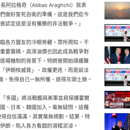
拉格奇（Abbas Araghchi）就表
們做好誓死自衛的準備，這是我們迄今
普認定這是沒有獲勝的非法戰爭。」
臨各方盟友的冷眼旁觀。眾所周知，干
重要籌碼，高漲油價也因此成為戰爭對
退場機制的背景下，特朗普開始頭痛醫
「伊朗核威脅」、政權更迭，而是設法
台階，免得自己一無所獲、退得灰頭土臉。
，「多國」將派戰艦與美軍並肩保護霍爾
21
國、日本、韓國加入。毫無疑問，這種
說得自信滿滿，其實毫無規劃。結果，特
伊朗，陷入各方看戲的滑稽泥淖。