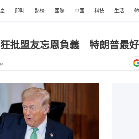
息
即時
熱榜
國際
中國
科技
生活
體
狂批盟友忘恩負義 特朗普最好
34