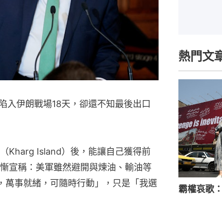
熱門文
陷入伊朗戰場18天，卻還不知最後出口
harg Island）後，能讓自己獲得前
慚宣稱：美軍雖然避開與煉油、輸油等
，萬事就緒，可隨時行動」，只是「我選
霸權哀歌