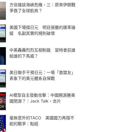
方信雄談海峽危機・三｜原來伊朗戰
爭救了全球航商？
美國下場撐日元 明目張膽的匯率操
縱 名副其實的規則破壞
中美轟轟烈烈互相制裁 習特會前誰
給誰的下馬威？
美日聯手干預日元：一場「救盟友」
表象下的美元體系自保戰
AI模型自主發動攻擊：中國開源勝美
國閉源？｜Jack Talk・去片
:04
毫無意外的TACO 美國國力再撐不
起的戰爭｜點經