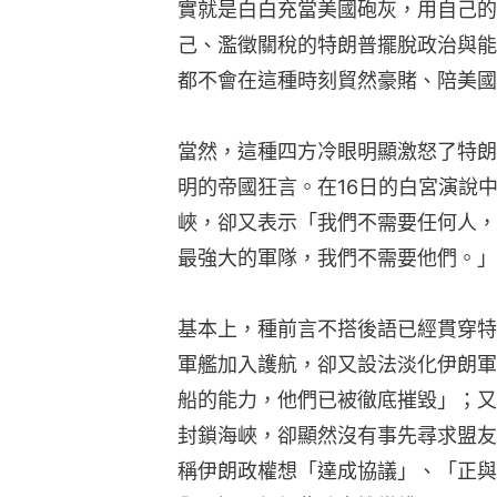
實就是白白充當美國砲灰，用自己的
己、濫徵關稅的特朗普擺脫政治與能
都不會在這種時刻貿然豪賭、陪美國
當然，這種四方冷眼明顯激怒了特朗
明的帝國狂言。在16日的白宮演說
峽，卻又表示「我們不需要任何人，
最強大的軍隊，我們不需要他們。」
基本上，種前言不搭後語已經貫穿特
軍艦加入護航，卻又設法淡化伊朗軍
船的能力，他們已被徹底摧毀」；又
封鎖海峽，卻顯然沒有事先尋求盟友
稱伊朗政權想「達成協議」、「正與