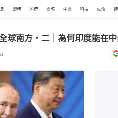
息
即時
熱榜
國際
中國
科技
生活
體
hien談全球南方・二｜為何印度能
58