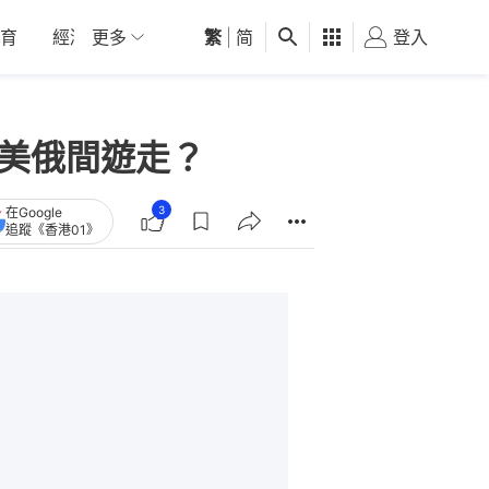
育
經濟
更多
01深圳
繁
觀點
|
简
健康
好食玩飛
登入
女
在中美俄間遊走？
3
在Google
追蹤《香港01》