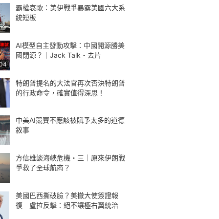
霸權哀歌：美伊戰爭暴露美國六大系
統短板
AI模型自主發動攻擊：中國開源勝美
國閉源？｜Jack Talk・去片
:04
特朗普提名的大法官再次否決特朗普
的行政命令，確實值得深思！
中美AI競賽不應該被賦予太多的道德
敘事
方信雄談海峽危機・三｜原來伊朗戰
爭救了全球航商？
美國巴西撕破臉？美撤大使簽證報
復 盧拉反擊：絕不讓極右翼統治