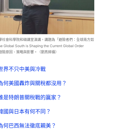
邀至台灣大學社會科學院和碩講堂演講，講題為「避險者們：全球南方如
 South is Shaping the Current Global Order
家的避險原因、策略與影響。（劉燕婷攝）
・一｜世界不只中美與冷戰
・三｜為何美國轟炸與關稅都沒用？
・四｜誰是特朗普關稅戰的贏家？
・五｜韓國與日本有何不同？
・六｜為何巴西無法徹底親美？