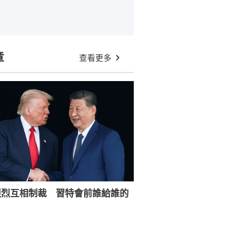
章
查看更多
烈烈互相制裁 習特會前誰給誰的