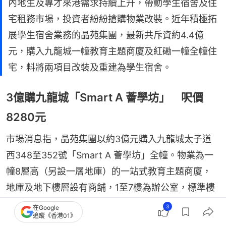
內地生及專才來港需求持續上升，帶動學生宿舍及住
宅租務市場，投資者紛紛搶購物業改裝。近年積極拓
展學生宿舍業務的晶苑集團，最新共斥資約4.4億
元，購入九龍城一幢教育主題商廈及紅磡一幢全幢住
宅，料將兩項目改裝及重建為學生宿舍。
3億購九龍城「Smart A 薈學坊」 呎價
8280元
市場消息指，晶苑集團以約3億元購入九龍城太子道
西348至352號「Smart A 薈學坊」全幢。物業為一
幢8層高（另設一層地庫）的一站式教育主題商廈，
地庫及地下樓層設有商舖，1至7樓為辦公室，標準樓
面面積約4,300平方呎，地盤面積約4,595平方呎，現
3
在Google
追蹤《香港01》
有樓面面積約36,231平方呎，平均呎價約8,280元。