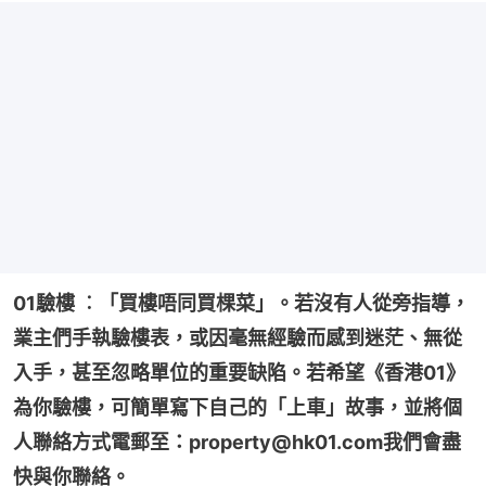
01驗樓 ︰「買樓唔同買棵菜」。若沒有人從旁指導，
業主們手執驗樓表，或因毫無經驗而感到迷茫、無從
入手，甚至忽略單位的重要缺陷。若希望《香港01》
為你驗樓，可簡單寫下自己的「上車」故事，並將個
人聯絡方式電郵至：property@hk01.com我們會盡
快與你聯絡。