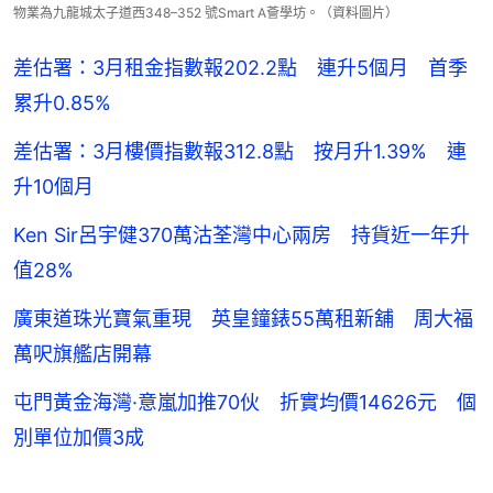
物業為九龍城太子道西348–352 號Smart A薈學坊。（資料圖片）
差估署：3月租金指數報202.2點 連升5個月 首季
累升0.85%
差估署：3月樓價指數報312.8點 按月升1.39% 連
升10個月
Ken Sir呂宇健370萬沽荃灣中心兩房 持貨近一年升
值28%
廣東道珠光寶氣重現 英皇鐘錶55萬租新舖 周大福
萬呎旗艦店開幕
屯門黃金海灣·意嵐加推70伙 折實均價14626元 個
別單位加價3成