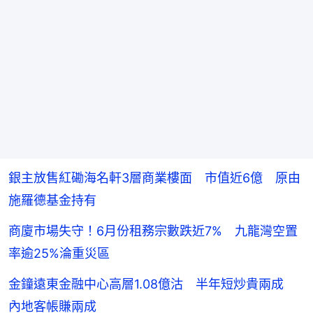
銀主放售紅磡海名軒3層商業樓面 市值近6億 原由
施羅德基金持有
商廈市場失守！6月份租務宗數跌近7% 九龍灣空置
率逾25%淪重災區
金鐘遠東金融中心高層1.08億沽 半年短炒貴兩成
內地客帳賺兩成