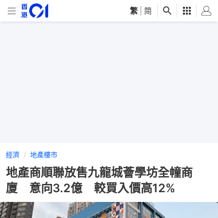
繁
|
简
經濟
地產樓市
地產商順聯放售九龍城薈學坊全幢商
廈 意向3.2億 較買入價高12%