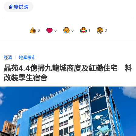
商廈供應
6
0
0
1
0
經濟
地產樓市
晶苑4.4億掃九龍城商廈及紅磡住宅 料
改裝學生宿舍