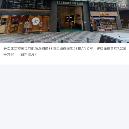
是次成交物業位於觀塘鴻圖道83號東瀛遊廣場23樓A至C室，建築面積共約7,239
平方呎。（資料圖片）