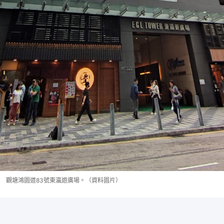
觀塘鴻圖道83號東瀛遊廣場。（資料圖片）