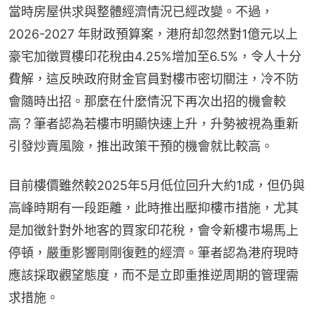
當時房屋供求與整體經濟情況已經改變。不過，
2026-2027 年財政預算案，港府却忽然對1億元以上
豪宅加徵買樓印花稅由4.25%增加至6.5%，令人十分
費解，這反映政府財金官員對樓市密切關注，冷不防
會隨時出招。那麼在什麼情況下再次出招的機會較
高？筆者認為若樓市明顯快速上升，升勢被視為重新
引發炒賣風險，推出政策干預的機會就比較高。
目前樓價雖然較2025年5月低位回升大約1成，但仍與
高峰時期有一段距離，此時推出壓抑樓市措施，尤其
是加徵針對外地客的買家印花稅，會令新樓市場馬上
停頓，嚴重影響剛剛復甦的經濟。筆者認為港府現時
應該採取觀望態度，而不是立即重推逆周期的管理需
求措施。