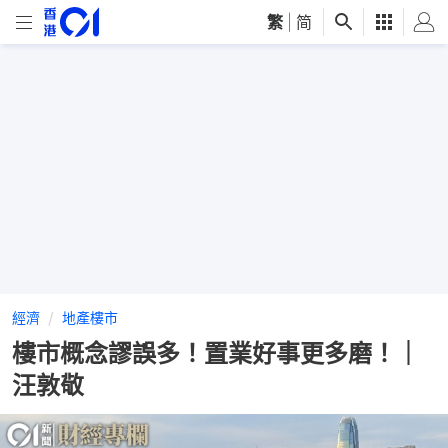
繁
|
简
經濟
地產樓市
樓市概念謬誤多！置業好事更多磨！｜
汪敦敬