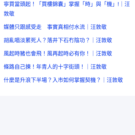
寧買當頭起！「買樓錦囊」掌握「時」與「機」!｜汪
敦敬
媒體只跟感受走 事實真相付水流｜汪敦敬
胡亂唱淡累死人？落井下石冇陰功？｜汪敦敬
風起時豬也會飛！風再起時必有你！｜汪敦敬
條路自己揀！年青人的十字街頭！｜汪敦敬
什麼是升浪下半場？入市如何掌握契機？｜汪敦敬