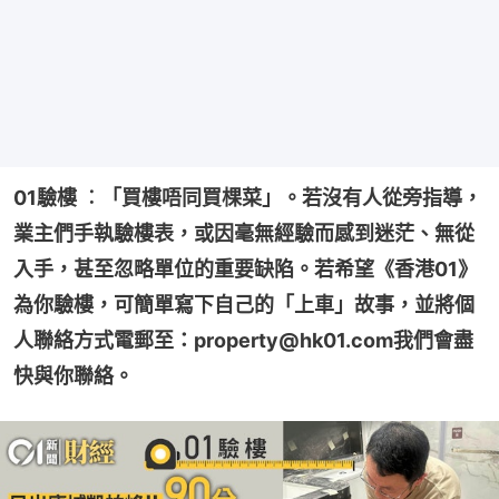
01驗樓 ︰「買樓唔同買棵菜」。若沒有人從旁指導，
業主們手執驗樓表，或因毫無經驗而感到迷茫、無從
入手，甚至忽略單位的重要缺陷。若希望《香港01》
為你驗樓，可簡單寫下自己的「上車」故事，並將個
人聯絡方式電郵至：property@hk01.com我們會盡
快與你聯絡。