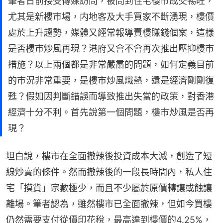
筆者日前接受傳媒訪問，被問到住宅樓市成交𣈱旺，
尤其是新樓巿場，内地客及大手買家不斷湧現，樓價
處於上升趨勢，媒體又經常報導賣樓賺錢個案，這樣
是否樓市炒風再現？港府又會不會再次推出壓抑樓市
措施？以上兩個都是非常嚴肅的問題，如何定義目前
的市況非常重要，是樓市炒風熾熱，還是經濟剛剛復
甦？假如因判斷錯誤而導致推出失當的政策，對香港
經濟十分不利。首先說第一個問題，樓市炒風是否再
現？
坦白說，樓市在全面撤辣後投資成本大減，創造了短
線炒賣的條件。然而撤辣後的一段長時間內，私人住
宅「摸貨」宗數極少，而且不少屬於原價轉讓或蝕讓
離場。筆者認為，雖然樓市已全面撤辣，但如今買樓
仍然需要支付從價印花稅，最高達到樓價的4.25%，