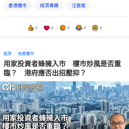
香港樓市
經濟專欄
汪敦敬
2
0
0
0
0
經濟
地產樓市
用家投資者蜂擁入市 樓市炒風是否重
臨？ 港府應否出招壓抑？