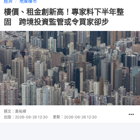
經濟
地產樓市
樓價、租金創新高！專家料下半年整
固 跨境投資監管或令買家卻步
撰文：
黃祐樺
出版：
2026-06-26 12:30
更新：
2026-06-26 12:30