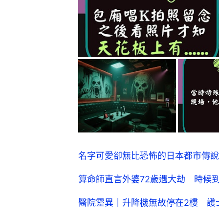
名字可愛卻無比恐怖的日本都市傳說
算命師直言外婆72歲遇大劫 時候
醫院靈異｜升降機無故停在2樓 護