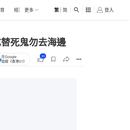
育
經濟
更多
01深圳
繁
觀點
|
简
健康
好食玩飛
登入
女
成替死鬼勿去海邊
30
在Google
追蹤《香港01》