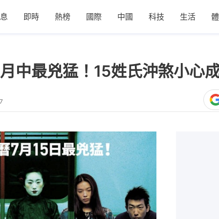
息
即時
熱榜
國際
中國
科技
生活
體
月中最兇猛！15姓氏沖煞小心
7