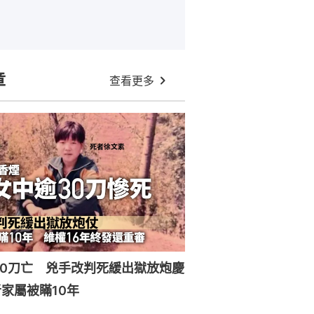
章
查看更多
30刀亡 兇手改判死緩出獄放炮慶
家屬被瞞10年