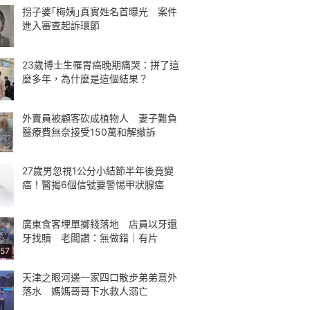
拐子婆｢梅姨｣真實姓名首曝光 案件
進入審查起訴環節
23歲博士生罹胃癌晚期痛哭：拼了這
麼多年，為什麼是這個結果？
外賣員被顧客砍成植物人 妻子難負
醫療費無奈接受150萬和解撤訴
27歲男忽視1公分小結節半年後竟變
癌！醫揭6個信號要警惕甲狀腺癌
廣東食客埋單擲錢落地 店員以牙還
牙找贖 老闆讚：無做錯｜有片
:57
天津之眼河邊一家四口散步弟弟意外
落水 媽媽哥哥下水救人溺亡