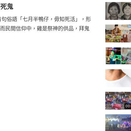
替死鬼
有句俗語「七月半鴨仔，毋知死活」，形
而民間信仰中，雞是祭神的供品，拜鬼
00