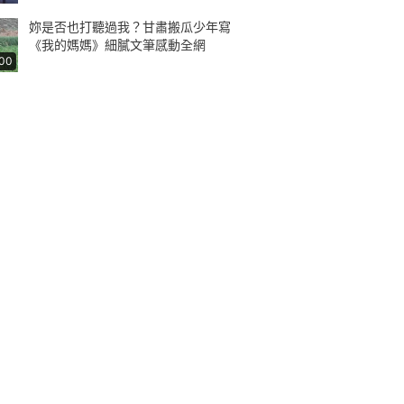
妳是否也打聽過我？甘肅搬瓜少年寫
《我的媽媽》細膩文筆感動全網
:00