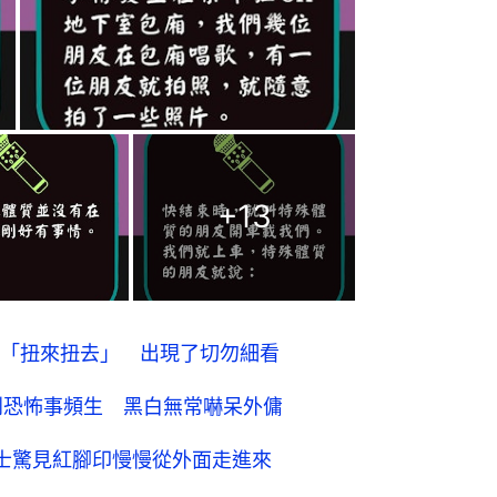
+
13
「扭來扭去」 出現了切勿細看
到恐怖事頻生 黑白無常嚇呆外傭
士驚見紅腳印慢慢從外面走進來