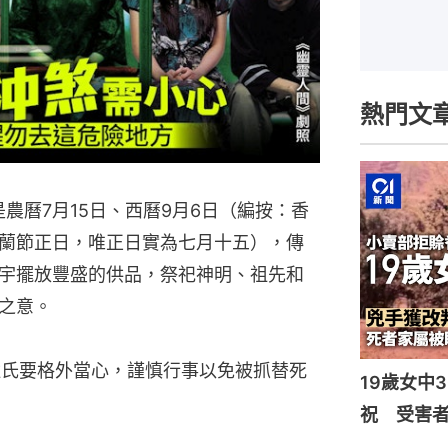
熱門文
是農曆7月15日、西曆9月6日（編按：香
蘭節正日，唯正日實為七月十五），傳
宇擺放豐盛的供品，祭祀神明、祖先和
之意。
姓氏要格外當心，謹慎行事以免被抓替死
19歲女中
祝 受害者