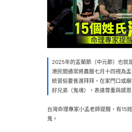
2025年的盂蘭節（中元節）也就
港民間通常將農曆七月十四視為盂
統習俗要普渡拜拜，在家門口或廟
好兄弟（鬼魂），表達尊重與感恩
台灣命理專家小孟老師提醒，有15
鬼。