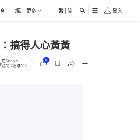
育
經濟
更多
01深圳
繁
觀點
|
简
健康
好食玩飛
登入
女
：搞得人心黃黃
16
在Google
追蹤《香港01》