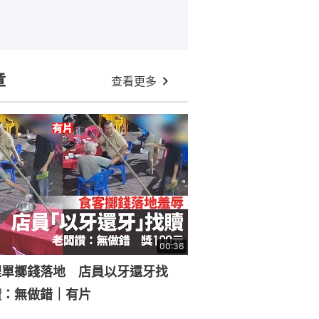
章
查看更多
00:36
埋單擲錢落地 店員以牙還牙找
讚：無做錯｜有片