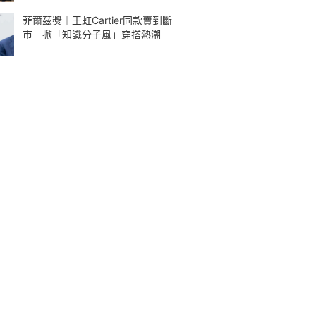
菲爾茲獎｜王虹Cartier同款賣到斷
市 掀「知識分子風」穿搭熱潮