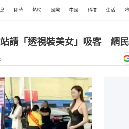
息
即時
熱榜
國際
中國
科技
生活
體
站請「透視裝美女」吸客 網民
0