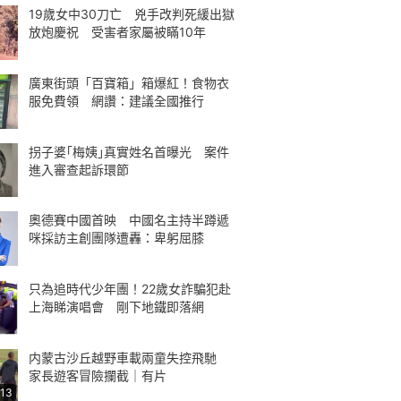
19歲女中30刀亡 兇手改判死緩出獄
放炮慶祝 受害者家屬被瞞10年
廣東街頭「百寶箱」箱爆紅！食物衣
服免費領 網讚：建議全國推行
拐子婆｢梅姨｣真實姓名首曝光 案件
進入審查起訴環節
奧德賽中國首映 中國名主持半蹲遞
咪採訪主創團隊遭轟：卑躬屈膝
只為追時代少年團！22歲女詐騙犯赴
上海睇演唱會 剛下地鐵即落網
内蒙古沙丘越野車載兩童失控飛馳
家長遊客冒險攔截｜有片
:13