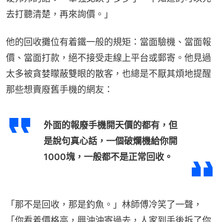
去打聽清楚，再來詢價。」
他的回收攤位有着鐵一般的規矩：當面驗機、當面報
價、當面打款，絕不接受走線上平台或郵寄。他見過
太多被貪婪矇蔽雙眼的散客，也總是不厭其煩地提醒
那些想賣廢舊手機的網友：
外面的報廢手機開天價的都有，但
是說句真心話，一個破爛機給你開
1000塊，一般都不是正常回收。
「那不是回收，那是釣魚。」林師傅冷笑了一聲，
「你看着價格高，興沖沖寄過去，人家到手後拆了你