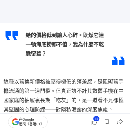
給的價格低到讓人心碎。既然它連
一頓海底撈都不值，我為什麼不乾
脆留着？
這種以舊換新價格被壓得極低的落差感，是阻礙舊手
機流通的第一道門檻。但真正讓不計其數舊手機在中
國家庭的抽屜裏長期「吃灰」的，是一道看不見卻極
其堅固的心理防線——對隱私泄露的深度焦慮。
15
在Google
追蹤《香港01》