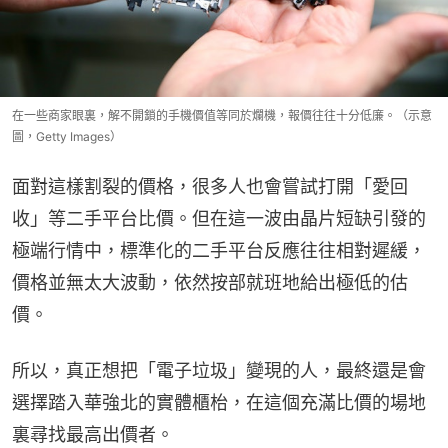
在一些商家眼裏，解不開鎖的手機價值等同於爛機，報價往往十分低廉。（示意
圖，Getty Images）
面對這樣割裂的價格，很多人也會嘗試打開「愛回
收」等二手平台比價。但在這一波由晶片短缺引發的
極端行情中，標準化的二手平台反應往往相對遲緩，
價格並無太大波動，依然按部就班地給出極低的估
價。
所以，真正想把「電子垃圾」變現的人，最終還是會
選擇踏入華強北的實體櫃枱，在這個充滿比價的場地
裏尋找最高出價者。