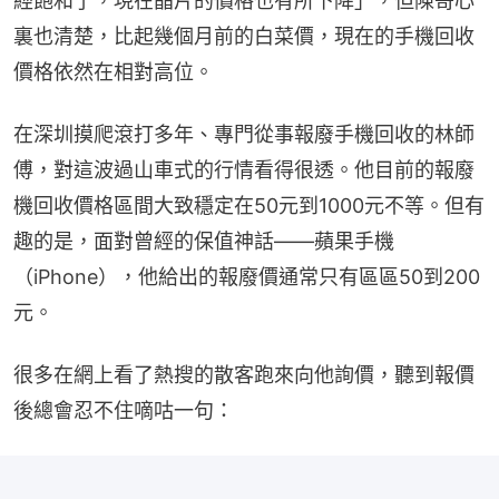
經飽和了，現在晶片的價格也有所下降」，但陳哥心
裏也清楚，比起幾個月前的白菜價，現在的手機回收
價格依然在相對高位。
在深圳摸爬滾打多年、專門從事報廢手機回收的林師
傅，對這波過山車式的行情看得很透。他目前的報廢
機回收價格區間大致穩定在50元到1000元不等。但有
趣的是，面對曾經的保值神話——蘋果手機
（iPhone），他給出的報廢價通常只有區區50到200
元。
很多在網上看了熱搜的散客跑來向他詢價，聽到報價
後總會忍不住嘀咕一句：