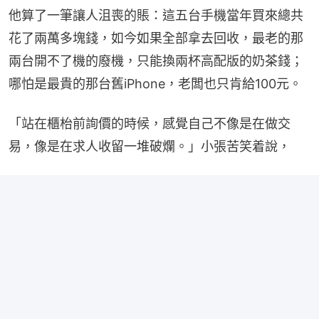
他算了一筆讓人沮喪的賬：這五台手機當年買來總共
花了兩萬多塊錢，如今如果全部拿去回收，最老的那
兩台開不了機的廢機，只能換兩杯高配版的奶茶錢；
哪怕是最貴的那台舊iPhone，老闆也只肯給100元。
「站在櫃枱前詢價的時候，感覺自己不像是在做交
易，像是在求人收留一堆破爛。」小張苦笑着說，