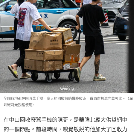
全國各地都在回收舊手機，龐大的回收網絡最終收束，貨源盡數流向華強北。（深
圳微時光授權使用）
在中山回收廢舊手機的陳哥，是華強北龐大供貨網中
的一個節點。前段時間，嗅覺敏鋭的他加大了回收力