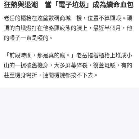
狂熱與退潮 當「電子垃圾」成為續命血包
老岳的櫃枱在遠望數碼商城一樓，位置不算顯眼。頭
頂的白熾燈打在他略顯疲態的臉上，最近半個月，他
的嗓子一直是啞的。
「前段時間，那是真的瘋。」老岳指着櫃枱上堆成小
山的一摞破舊機身，大多屏幕碎裂，後蓋斑駁，有的
甚至機身彎折，連開機鍵都按不下去。