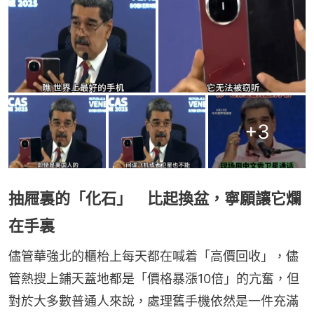
+
3
抽屜裏的「化石」 比起換盆，寧願讓它爛
在手裏
儘管華強北的櫃枱上每天都在喊着「高價回收」，儘
管熱搜上鋪天蓋地都是「價格暴漲10倍」的亢奮，但
對於大多數普通人來說，處理舊手機依然是一件充滿