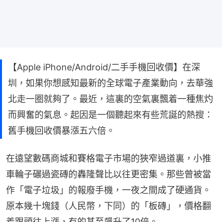
【Apple iPhone/Android/二手手機回收價】在深
圳，如果你想感知最新的全球電子產業動向，去華強
北走一圈就夠了。最近，這裏的空氣裏飄着一種焦灼
而興奮的氣息。起因是一個聽起來有些荒誕的熱搜：
舊手機回收價暴漲五六倍。
在遠望數碼商城和賽格電子市場的狹窄過道裏，小推
車輪子碾過瓷磚的轟隆聲比以往更密集。那些曾被當
作「電子垃圾」的報廢手機，一夜之間成了硬通貨。
原本幾十塊錢（人民幣，下同）的「板磚」，價格翻
着跟頭往上漲，有的甚至飆升了10倍。