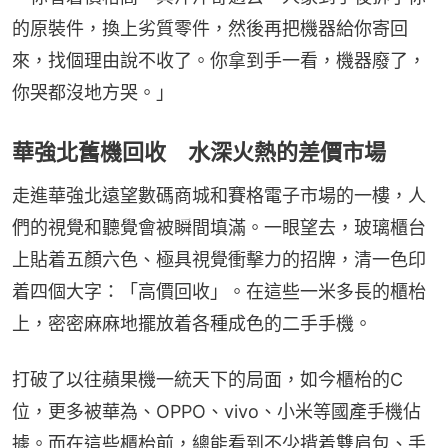
的原裝件，換上劣質零件，然後再把機器給你寄回
來，找個理由說不收了。你拿到手一看，機器廢了，
你哭都沒地方哭。」
華強北舊機回收 水深火熱的差價市場
走進華強北遠望數碼商城和賽格電子市場的一樓，人
們的視覺和聽覺會被瞬間填滿。一眼望去，玻璃櫃台
上貼着五顏六色、極具視覺衝擊力的招牌，清一色印
着四個大字：「高價回收」。在這些一米多長的櫃枱
上，密密麻麻地擺放着各種成色的二手手機。
打破了以往蘋果機一統天下的局面，如今櫃枱的C
位，更多被華為、OPPO、vivo、小米等國產手機佔
據。而在這些櫃枱前，總能看到不少揹着雙肩包、手