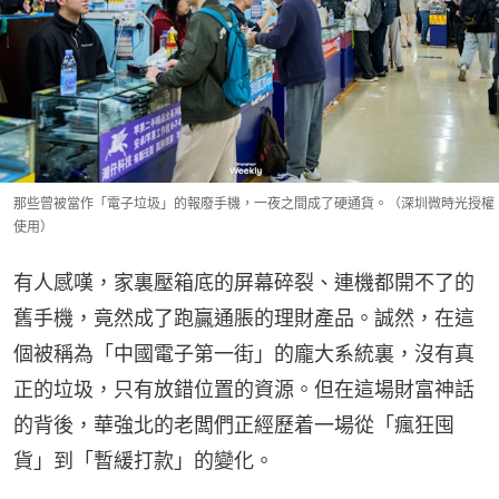
那些曾被當作「電子垃圾」的報廢手機，一夜之間成了硬通貨。（深圳微時光授權
使用）
有人感嘆，家裏壓箱底的屏幕碎裂、連機都開不了的
舊手機，竟然成了跑贏通脹的理財產品。誠然，在這
個被稱為「中國電子第一街」的龐大系統裏，沒有真
正的垃圾，只有放錯位置的資源。但在這場財富神話
的背後，華強北的老闆們正經歷着一場從「瘋狂囤
貨」到「暫緩打款」的變化。