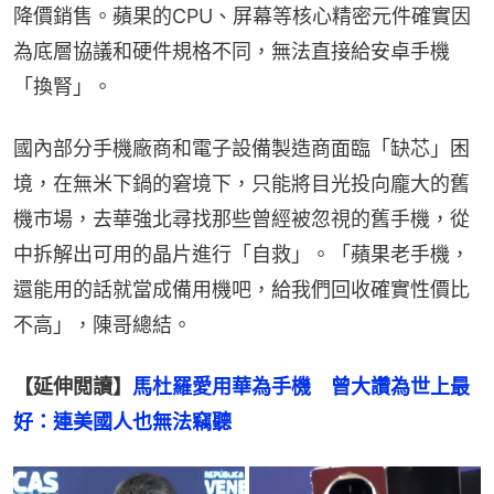
降價銷售。蘋果的CPU、屏幕等核心精密元件確實因
為底層協議和硬件規格不同，無法直接給安卓手機
「換腎」。
國內部分手機廠商和電子設備製造商面臨「缺芯」困
境，在無米下鍋的窘境下，只能將目光投向龐大的舊
機市場，去華強北尋找那些曾經被忽視的舊手機，從
中拆解出可用的晶片進行「自救」。「蘋果老手機，
還能用的話就當成備用機吧，給我們回收確實性價比
不高」，陳哥總結。
【延伸閲讀】
馬杜羅愛用華為手機　曾大讚為世上最
好：連美國人也無法竊聽