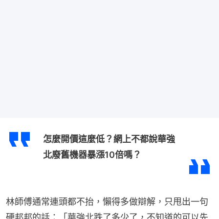
怎麼開價這麼低？網上不都說華強
北廢舊機器暴漲10倍嗎？
林師傅通常連頭都不抬，懶得多做辯解，只甩出一句
硬邦邦的話：「華強北跌了多少了，不知道的可以先