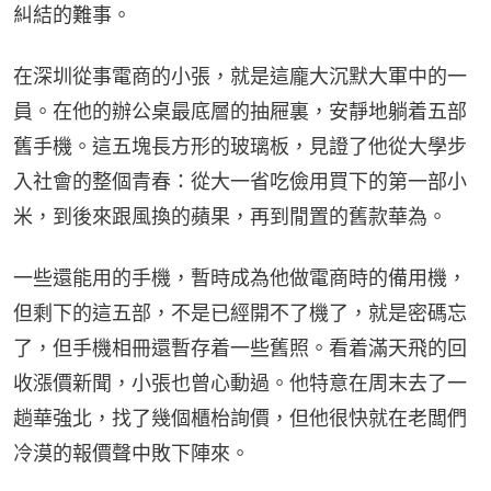
糾結的難事。
在深圳從事電商的小張，就是這龐大沉默大軍中的一
員。在他的辦公桌最底層的抽屜裏，安靜地躺着五部
舊手機。這五塊長方形的玻璃板，見證了他從大學步
入社會的整個青春：從大一省吃儉用買下的第一部小
米，到後來跟風換的蘋果，再到閒置的舊款華為。
一些還能用的手機，暫時成為他做電商時的備用機，
但剩下的這五部，不是已經開不了機了，就是密碼忘
了，但手機相冊還暫存着一些舊照。看着滿天飛的回
收漲價新聞，小張也曾心動過。他特意在周末去了一
趟華強北，找了幾個櫃枱詢價，但他很快就在老闆們
冷漠的報價聲中敗下陣來。