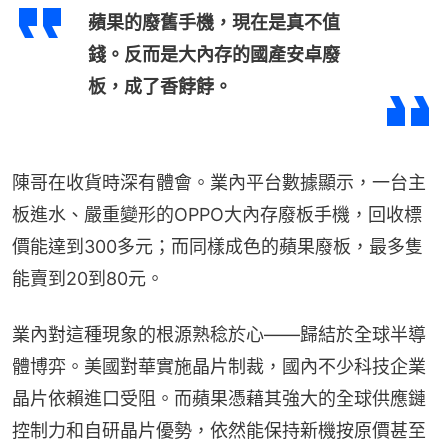
蘋果的廢舊手機，現在是真不值
錢。反而是大內存的國產安卓廢
板，成了香餑餑。
陳哥在收貨時深有體會。業內平台數據顯示，一台主
板進水、嚴重變形的OPPO大內存廢板手機，回收標
價能達到300多元；而同樣成色的蘋果廢板，最多隻
能賣到20到80元。
業內對這種現象的根源熟稔於心——歸結於全球半導
體博弈。美國對華實施晶片制裁，國內不少科技企業
晶片依賴進口受阻。而蘋果憑藉其強大的全球供應鏈
控制力和自研晶片優勢，依然能保持新機按原價甚至