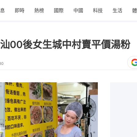
息
即時
熱榜
國際
中國
科技
生活
體
汕00後女生城中村賣平價湯粉
30