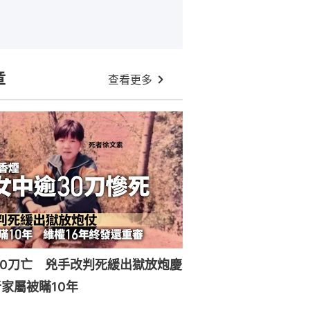
章
查看更多
30刀亡 兇手改判死緩出獄放炮慶
家屬被瞞10年