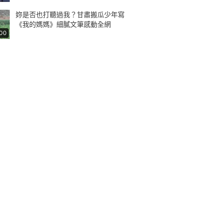
妳是否也打聽過我？甘肅搬瓜少年寫
《我的媽媽》細膩文筆感動全網
:00