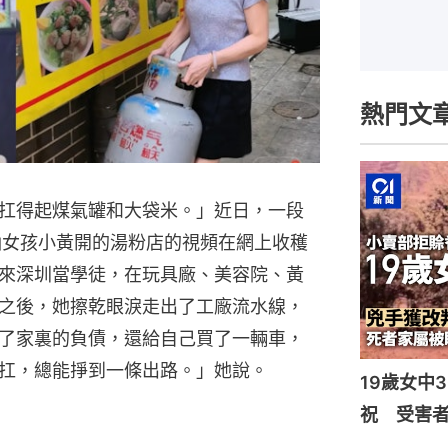
熱門文
扛得起煤氣罐和大袋米。」近日，一段
汕女孩小黃開的湯粉店的視頻在網上收穫
來深圳當學徒，在玩具廠、美容院、黃
之後，她擦乾眼淚走出了工廠流水線，
了家裏的負債，還給自己買了一輛車，
扛，總能掙到一條出路。」她說。
19歲女中
祝 受害者