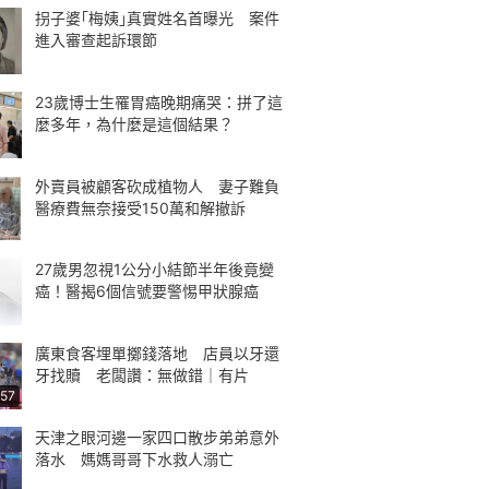
拐子婆｢梅姨｣真實姓名首曝光 案件
進入審查起訴環節
23歲博士生罹胃癌晚期痛哭：拼了這
麼多年，為什麼是這個結果？
外賣員被顧客砍成植物人 妻子難負
醫療費無奈接受150萬和解撤訴
27歲男忽視1公分小結節半年後竟變
癌！醫揭6個信號要警惕甲狀腺癌
廣東食客埋單擲錢落地 店員以牙還
牙找贖 老闆讚：無做錯｜有片
:57
天津之眼河邊一家四口散步弟弟意外
落水 媽媽哥哥下水救人溺亡