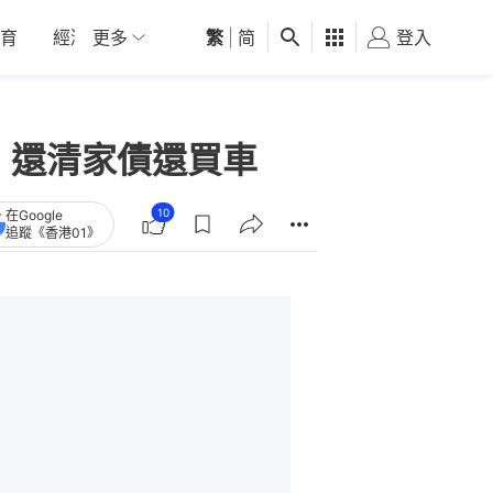
育
經濟
更多
01深圳
繁
觀點
|
简
健康
好食玩飛
登入
女
 還清家債還買車
10
在Google
追蹤《香港01》