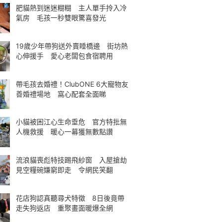
肥貓熱到迷迷糊糊 主人單手拎入冷
氣房 毛孩一秒雙眼驚喜發光
19歲少年帶狗送外賣睡橋邊 街坊熱
心伸援手 愛心老闆包食宿聘用
帶毛孩去婚禮！ClubONE 6大寵物友
善婚禮場地 窩心配套全面睇
小貓被困江心生命垂危 官方特批無
人機救援 暖心一幕獲無數點讚
流浪貓喪彪特技踢飛紗窗 入屋搶劫
見空糧碗嫌窮即走 令網民笑翻
花店狗認真聽尋犬特徵 8日後竟帶
走失狗返店 重聚畫面暖爆全網