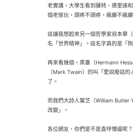
老實講，大學生看到薩特、德里達和
個老傢伙，頭疼不頭疼，瘋癲不瘋癲
這讓我想起來另一個哲學家叔本華（Arth
名「世界精神」。這名字真的是「狗
再來看幾個，黑塞（Hermann H
（Mark Twain）的叫「愛説廢
了。
而我們大詩人葉芝（William Butl
改變」。
各位網友，你們是不是直呼懵逼呢？