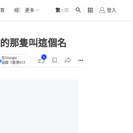
育
經濟
更多
01深圳
繁
觀點
|
简
健康
好食玩飛
登入
女
的那隻叫這個名
8
在Google
追蹤《香港01》