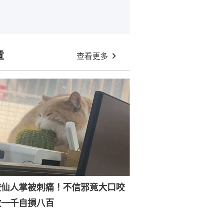
章
查看更多
咬仙人掌被刺痛！不信邪竟大口咬
敵一千自損八百