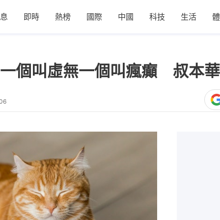
息
即時
熱榜
國際
中國
科技
生活
體
一個叫虛無一個叫瘋癲 叔本華
06