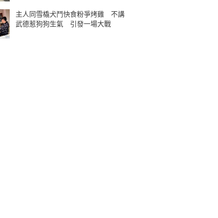
主人同雪橇犬鬥快食粉爭烤雞 不講
武德惹狗狗生氣 引發一場大戰