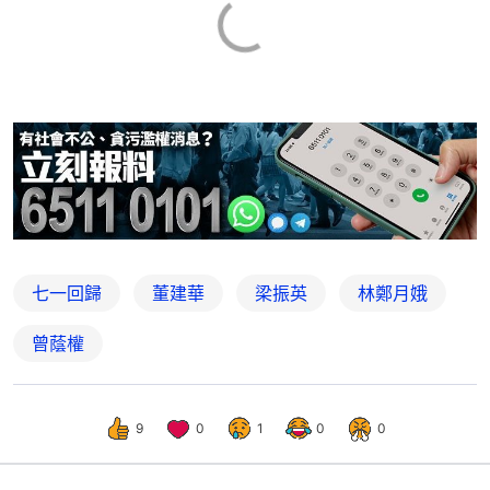
七一回歸
董建華
梁振英
林鄭月娥
曾蔭權
9
0
1
0
0