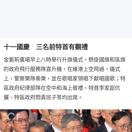
十一國慶 三名前特首有觀禮
金紫荊廣場早上八時舉行升旗儀式，懸掛國旗和區旗
的政府飛行服務隊直升機，在維港上空飛過。儀式
上，警察樂隊奏樂，並在歌唱家領唱下獻唱國歌；特
區政府紀律部隊在空中和海上敬禮。特首李家超伉
儷、特區政府問責班子等均出席。