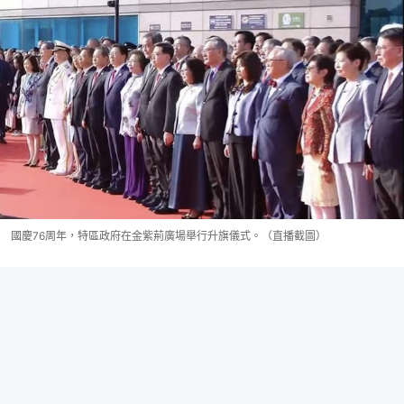
國慶76周年，特區政府在金紫荊廣場舉行升旗儀式。（直播截圖）