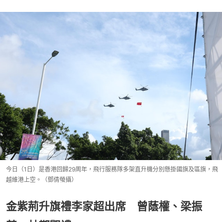
今日（1日）是香港回歸29周年，飛行服務隊多架直升機分別懸掛國旗及區旗，飛
越維港上空。（鄧倩螢攝）
金紫荊升旗禮李家超出席 曾蔭權、梁振