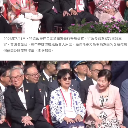
2026年7月1日，特區政府在金紫荊廣場舉行升旗儀式，行政長官李家超率領高
官、立法會議員，與中央駐港機構負責人出席。局長孫東及孫玉菡為兩名女局長楊
何蓓茵及陳美寶撐傘（李振邦攝）