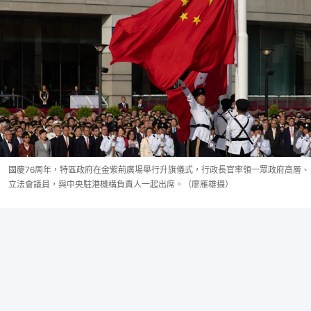
國慶76周年，特區政府在金紫荊廣場舉行升旗儀式，行政長官率領一眾政府高層、
立法會議員，與中央駐港機構負責人一起出席。（廖雁雄攝）