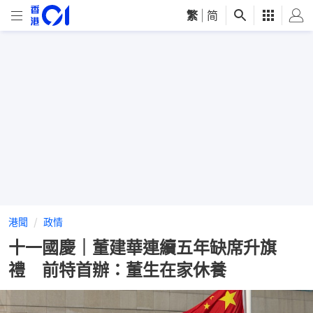
繁
|
简
港聞
政情
十一國慶｜董建華連續五年缺席升旗
禮 前特首辦：董生在家休養