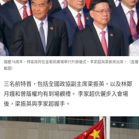
國慶76周年，特區政府在金紫荊廣場舉行升旗儀式。李家超與梁振英出席。（直播
截圖）
三名前特首，包括全國政協副主席梁振英，以及林鄭
月娥和曾蔭權均有到場觀禮。 李家超伉儷步入會場
後，梁振英與李家超握手。