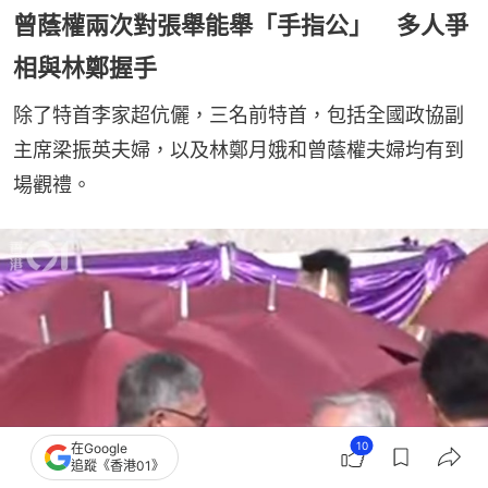
曾蔭權兩次對張舉能舉「手指公」 多人爭
相與林鄭握手
除了特首李家超伉儷，三名前特首，包括全國政協副
主席梁振英夫婦，以及林鄭月娥和曾蔭權夫婦均有到
場觀禮。
10
在Google
追蹤《香港01》