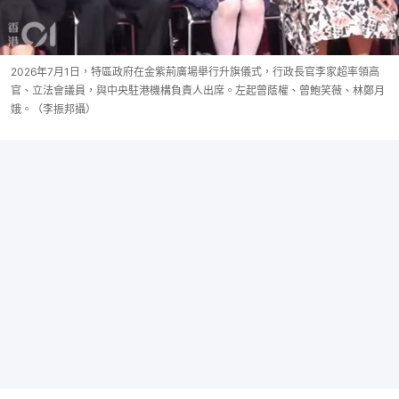
2026年7月1日，特區政府在金紫荊廣場舉行升旗儀式，行政長官李家超率領高
官、立法會議員，與中央駐港機構負責人出席。左起曾蔭權、曾鮑笑薇、林鄭月
娥。（李振邦攝）