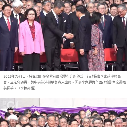
2026年7月1日，特區政府在金紫荊廣場舉行升旗儀式，行政長官李家超率領高
官、立法會議員，與中央駐港機構負責人出席。圖為李家超與全國政協副主席梁振
英握手。（李振邦攝）