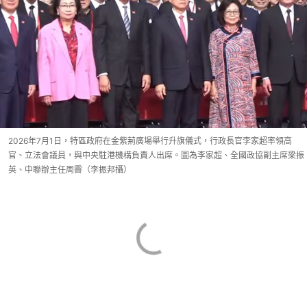
2026年7月1日，特區政府在金紫荊廣場舉行升旗儀式，行政長官李家超率領高
官、立法會議員，與中央駐港機構負責人出席。圖為李家超、全國政協副主席梁振
英、中聯辦主任周霽（李振邦攝）