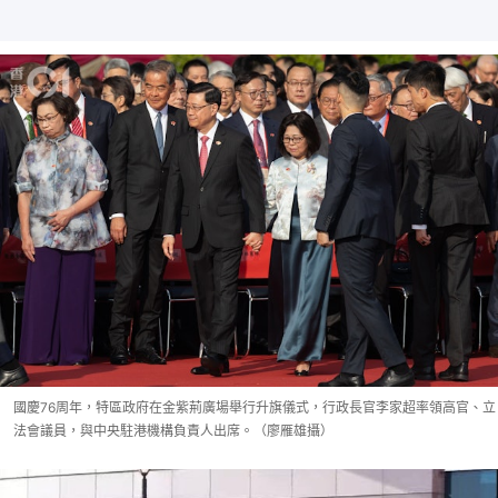
國慶76周年，特區政府在金紫荊廣場舉行升旗儀式，行政長官李家超率領高官、立
法會議員，與中央駐港機構負責人出席。（廖雁雄攝）