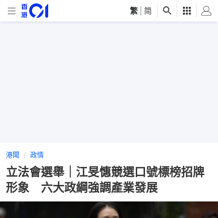
繁
|
简
港聞
政情
立法會選舉｜江旻憓競選口號標榜招牌
形象 六大政綱強調產業發展