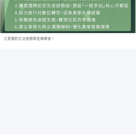
江旻憓的立法會選舉宣傳單張。