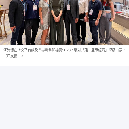
江旻憓在社交平台談及世界劍擊錦標賽2026，稱對共建「盛事經濟」深感自豪。
（江旻憓FB）