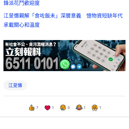
鋒派花鬥歡迎度
江旻憓親解「食咗飯未」深層意義 憶物資短缺年代
承載關心和溫度
江旻憓
7
1
0
1
1