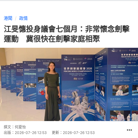
港聞
政情
江旻憓投身議會七個月：非常懷念劍擊
運動 冀很快在劍擊家庭相聚
撰文：
何夏怡
出版：
2026-07-26 12:53
更新：
2026-07-26 12:53