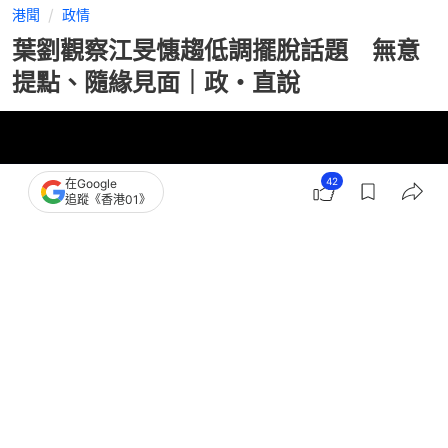
港聞
政情
葉劉觀察江旻憓趨低調擺脫話題 無意
提點、隨緣見面｜政・直說
42
在Google
追蹤《香港01》
撰文：
潘耀昇
出版：
2026-04-13 07:00
更新：
2026-04-13 07:00