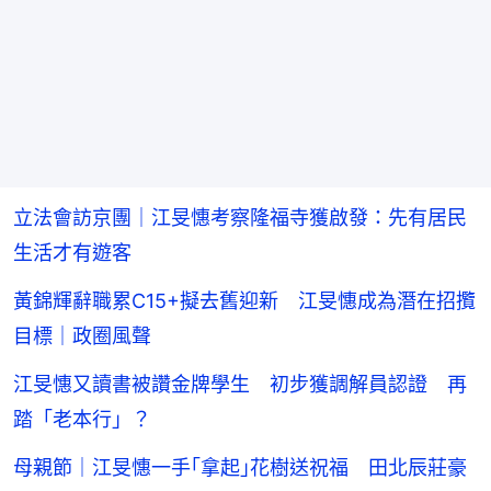
立法會訪京團｜江旻憓考察隆福寺獲啟發：先有居民
生活才有遊客
黃錦輝辭職累C15+擬去舊迎新 江旻憓成為潛在招攬
目標｜政圈風聲
江旻憓又讀書被讚金牌學生 初步獲調解員認證 再
踏「老本行」？
母親節｜江旻憓一手｢拿起｣花樹送祝福 田北辰莊豪