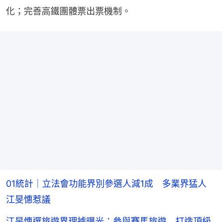
化；完善高鐵團體票出票機制。
01統計｜立法會功能界別參選人減1成 多業界猛人
江旻憓惹議
江旻憓選旅遊界理據曝光：參與賽馬旅遊 打造頂級