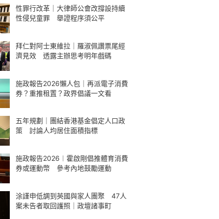
性罪行改革｜大律師公會改撐設持續
性侵兒童罪 舉證程序須公平
拜仁對阿士東維拉｜羅淑佩讚票尾經
濟見效 透露主辦思考明年戲碼
施政報告2026懶人包｜再派電子消費
券？重推租置？政界倡議一文看
五年規劃｜團結香港基金倡定人口政
策 討論人均居住面積指標
施政報告2026︱霍啟剛倡推體育消費
券或運動幣 參考內地鼓勵運動
涂謹申低調到英國與家人團聚 47人
案未告者取回護照｜政壇諸事町