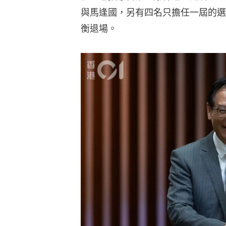
與馬逢國，另有四名只擔任一屆的選
衡退場。