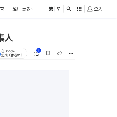
育
經濟
更多
01深圳
繁
觀點
|
简
健康
好食玩飛
登入
女
集人
3
在Google
追蹤《香港01》