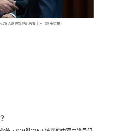
19召集人謝偉銓與記者握手。（廖雁雄攝）
？
外，G19與C15＋這兩個由獨立議員組