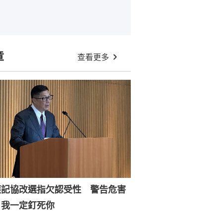
章
查看更多
應記協改選指欠認受性 警告危害
：我一定釘死你