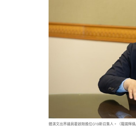
體演文出界議員霍啟剛擔任G19新召集人。（羅國輝攝