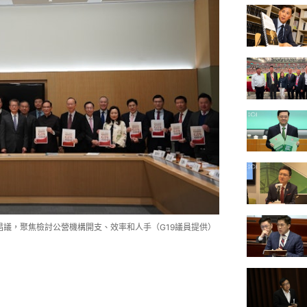
倡議，聚焦檢討公營機構開支、效率和人手（G19議員提供）