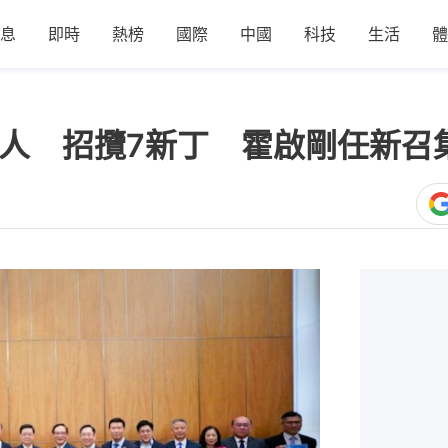
息
即時
熱榜
國際
中國
科技
生活
體
17人 招攬7新丁 霍啟剛任新召