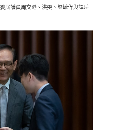
委屆議員周交港、洪雯、梁毓偉與譚岳