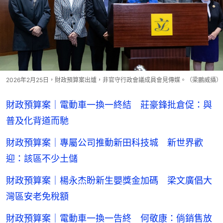
2026年2月25日，財政預算案出爐，非官守行政會議成員會見傳媒。（梁鵬威攝）
財政預算案｜電動車一換一終結 莊豪鋒批倉促：與
普及化背道而馳
財政預算案｜專屬公司推動新田科技城 新世界歡
迎：該區不少土儲
財政預算案｜楊永杰盼新生嬰獎金加碼 梁文廣倡大
灣區安老免稅額
財政預算案｜電動車一換一告終 何敬康：倘銷售放