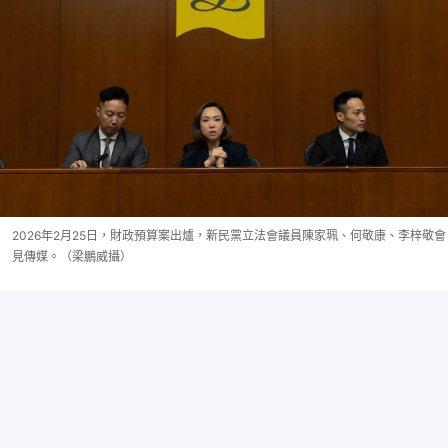
2026年2月25日，財政預算案出爐，新民黨立法會議員陳家珮、何敬康、李梓敬會
見傳媒。（梁鵬威攝）