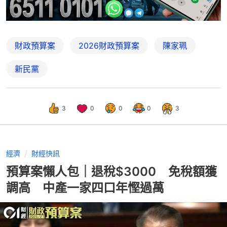
財政預算案
2026財政預算案
陳家珮
新民黨
3
0
0
0
3
經濟
財經快訊
預算案懶人包｜退稅$3000 免稅額獲
調高 中產一家四口年慳過萬