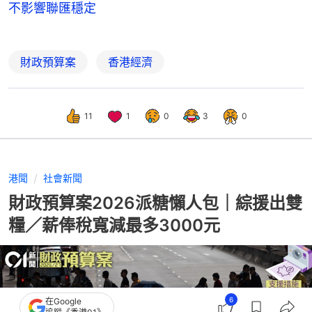
不影響聯匯穩定
財政預算案
香港經濟
11
1
0
3
0
港聞
社會新聞
財政預算案2026派糖懶人包｜綜援出雙
糧／薪俸稅寬減最多3000元
6
在Google