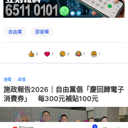
自由黨
邵家輝
2
1
0
1
1
港聞
政情
施政報告2026｜自由黨倡「慶回歸電子
消費券」 每300元補貼100元
5
在Google