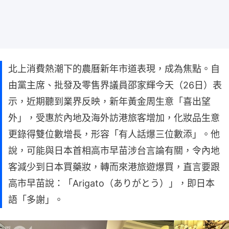
北上消費熱潮下的農曆新年市道表現，成為焦點。自
由黨主席、批發及零售界議員邵家輝今天（26日）表
示，近期聽到業界反映，新年黃金周生意「喜出望
外」，受惠於內地及海外訪港旅客增加，化妝品生意
更錄得雙位數增長，形容「有人話爆三位數添」。他
說，可能與日本首相高市早苗涉台言論有關，令內地
客減少到日本買藥妝，轉而來港旅遊爆買，直言要跟
高市早苗說：「Arigato（ありがとう）」，即日本
語「多謝」。