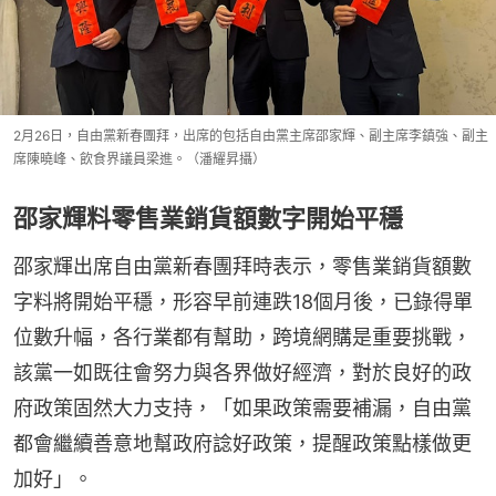
2月26日，自由黨新春團拜，出席的包括自由黨主席邵家輝、副主席李鎮強、副主
席陳曉峰、飲食界議員梁進。（潘耀昇攝）
邵家輝料零售業銷貨額數字開始平穩
邵家輝出席自由黨新春團拜時表示，零售業銷貨額數
字料將開始平穩，形容早前連跌18個月後，已錄得單
位數升幅，各行業都有幫助，跨境網購是重要挑戰，
該黨一如既往會努力與各界做好經濟，對於良好的政
府政策固然大力支持，「如果政策需要補漏，自由黨
都會繼續善意地幫政府諗好政策，提醒政策點樣做更
加好」。