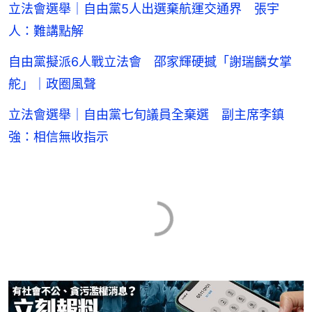
立法會選舉｜自由黨5人出選棄航運交通界 張宇
人：難講點解
自由黨擬派6人戰立法會 邵家輝硬撼「謝瑞麟女掌
舵」｜政圈風聲
立法會選舉｜自由黨七旬議員全棄選 副主席李鎮
強：相信無收指示