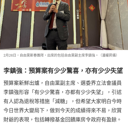
2月26日，自由黨新春團拜，出席的包括自由黨副主席李鎮強。（潘耀昇攝）
李鎮強：預算案有少少驚喜，亦有少少失望
預算案新鮮出爐，自由黨副主席、選委界立法會議員
李鎮強形容「有少少驚喜，亦都有少少失望」，引述
有人認為退稅等措施「減糖」，但希望大家明白今時
今日世界大變局下，做到今天的成績得來不易，欣賞
財爺的表現，包括轉撥基金回饋庫房令政府有盈餘。