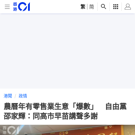
繁
|
简
港聞
政情
農曆年有零售業生意「爆數」 自由黨
邵家輝：同高市早苗講聲多謝