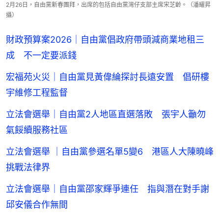
2月26日，自由黨新春團拜，出席的包括自由黨灣仔支部主席宋芝齡。（潘耀昇
攝）
財政預算案2026｜自由黨倡政府帶頭減商業地租三
成 不一定要派錢
宏福苑火災｜自由黨見黃偉綸探討長遠安置 倡研樓
宇維修工程監督
立法會選舉｜自由黨2人地區直選落敗 張宇人籲勿
氣餒續服務社區
立法會選舉 ｜自由黨參選名單5變6 港區人大陳曉峰
挑戰法律界
立法會選舉｜自由黨邵家輝爭連任 指與潛在對手謝
邱安儀合作無間