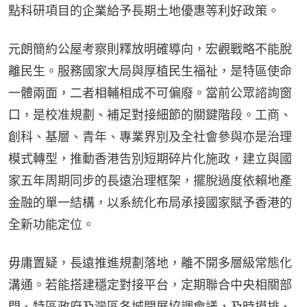
點科研項目的企業給予長期土地優惠等利好政策。
元朗簡約公屋考察則釋放明確導向，宏觀戰略不能脫
離民生。服務國家大局與厚植民生福祉，是特區使命
一體兩面，二者相輔相成不可偏廢。當前公眾諮詢窗
口，是校准規劃、補足對接細節的關鍵階段。工商、
創科、基層、青年、專業界別及全社會參與亦是治理
模式轉型，推動香港告別短期碎片化施政，建立與國
家五年周期同步的長遠治理框架，擺脫過度依賴地產
金融的單一結構，以系統化布局承接國家賦予香港的
全新功能定位。
毋庸置疑，長遠推進規劃落地，離不開多層級常態化
溝通。若能搭建穩定對接平台，定期聯合中央相關部
門、特區政府及灣區各城開展協調會議，及時摸排、