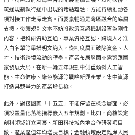
疏通規劃執行途中出現的堵點難題，方能持續推動各
項對接工作走深走實。而要素暢通是灣區融合的底層
支撐，後續規劃文本不妨將政策互認機制設置為剛性
內容，把科研資助互通、專業資格互認、跨境人才准
入白名單等舉措明文納入，從制度層面破除資金、人
才、技術跨境流動的壁壘。產業布局層面亦需緊跟國
家發展大局，在新一輪五年規劃中側重傾斜人工智
能、生命健康、綠色能源等戰略新興產業，集中資源
打造具競爭力的產業增長極。
此外，對接國家「十五五」不能停留在概念層面，必
須設置量化落地指標嵌入五年規劃。比如，商榷設定
創科領域訂立河套、新田科技城內地合作研發項目
數、產業產值年均增長目標；金融領域設定離岸人民