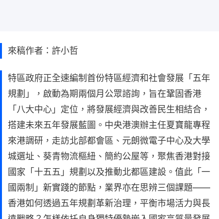
來稿作者：許小哲
特區政府正全速編制首份特區經濟和社會發展「五年
規劃」，啟動為期兩個月公眾諮詢，旨在鞏固香港
「八大中心」定位，將發展經濟與改善民生相結合，
搭建未來五年發展藍圖。中央港澳辦主任夏寶龍專程
來港調研，走訪北部都會區、元朗微電子中心及大學
城選址、葵青物流樞紐、簡約公屋等，聚焦香港對接
國家「十五五」規劃以及推動北都區建設。值此「一
國兩制」新實踐的節點，業界亦在思辨三個課題——
香港如何透過五年規劃革新治理，平衡市場活力與長
遠戰略？怎樣依托自身獨特優勢嵌入國家高質量發展