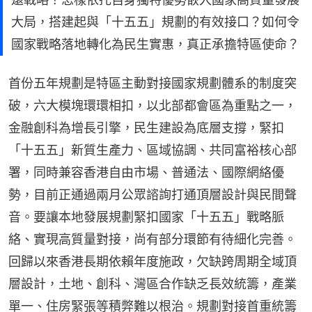
大局，搭建起與「十五五」規劃的有效接口？如何令
國家戰略落地轉化為民生實惠，真正承擔特區使命？
首份五年規劃是特區主動對接國家規劃體系的制度突
破，六大模塊環環相扣，以北部都會區為重點之一，
金融創科為增長引擎，民生建設為底層支撐，緊扣
「十五五」新質生產力、區域協調、共同富裕核心部
署，同時兼容香港自由市場、普通法、國際網絡優
勢，目前正通過兩月公眾諮詢打通頂層設計與民間聲
音。要讓本地發展規劃緊扣國家「十五五」戰略脈
絡、實現高質量對接，尚有部分環節有待細化完善。
回歸以來香港長期依賴年度施政，欠缺跨周期全域頂
層設計，土地、創科、灣區合作缺乏長效統籌，產業
單一、住房緊張等積弊難以根治。規劃對接首重統籌