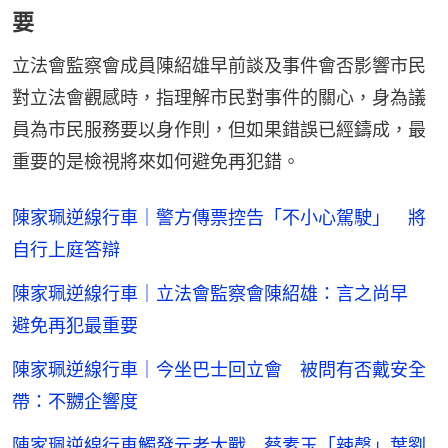
要
立法會監察會成員陳紹雄早前談及事件會否影響市民
對立法會觀感時，指理解市民對事件的關心，身為議
員為市民服務要以身作則，但如果錯誤已經鑄成，最
重要的是檢視將來如何避免再犯錯。
陳家珮逆線行車｜警方傳票控告「不小心駕駛」 將
自行上庭答辯
陳家珮逆線行車｜立法會監察會陳紹雄：言之尚早
避免再犯最重要
陳家珮逆線行車｜今坐巴士回立會 被問有否戴安全
帶：不嬲企響度
陳家珮逆線行車觸發元老大戰 蔡素玉「辣㷫」葉劉