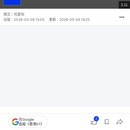
放
2:11
總
影
共
片
時
撰文：
何夏怡
間
出版：
2026-05-06 15:05
更新：
2026-05-06 19:25
因為逆線行車「不小心駕駛」罪成的新民黨立法會議
2
在Google
追蹤《香港01》
員陳家珮，今日（6日）被立法會監察委員會處以書