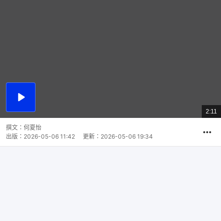
播
放
2:11
總
影
共
片
時
撰文：
何夏怡
間
出版：
2026-05-06 11:42
更新：
2026-05-06 19:34