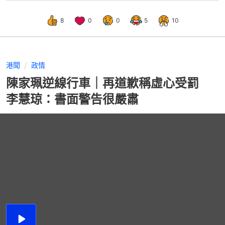
8
0
0
5
10
港聞
政情
陳家珮逆線行車｜再道歉稱虛心受罰
李慧琼：書面警告很嚴肅
播