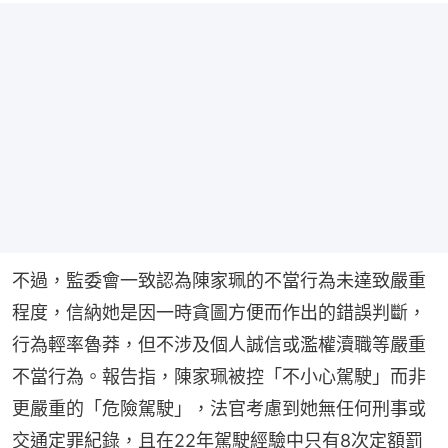
不過，監委會一致認為陳家珮的不當行為未達致嚴重
程度，信納她是因一時貪圖方便而作出的錯誤判斷，
行為輕率魯莽，但不涉及個人誠信或濫權瀆職等嚴重
不當行為。報告指，陳家珮被控「不小心駕駛」而非
更嚴重的「危險駕駛」，法官考慮到她無任何刑事或
交通定罪紀錄，且在22年駕駛經驗中只有8次定額罰