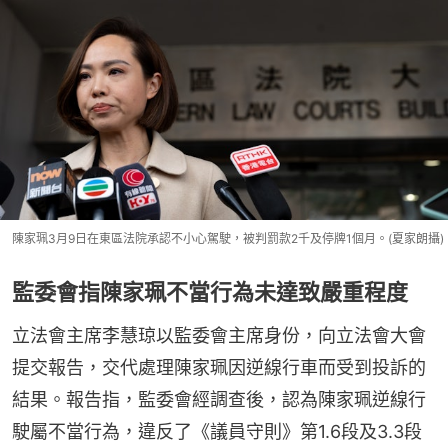
陳家珮3月9日在東區法院承認不小心駕駛，被判罰款2千及停牌1個月。(夏家朗攝)
監委會指陳家珮不當行為未達致嚴重程度
立法會主席李慧琼以監委會主席身份，向立法會大會
提交報告，交代處理陳家珮因逆線行車而受到投訴的
結果。報告指，監委會經調查後，認為陳家珮逆線行
駛屬不當行為，違反了《議員守則》第1.6段及3.3段