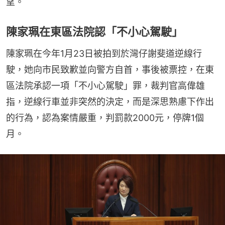
望。
陳家珮在東區法院認「不小心駕駛」
陳家珮在今年1月23日被拍到於灣仔謝斐道逆線行
駛，她向市民致歉並向警方自首，事後被票控，在東
區法院承認一項「不小心駕駛」罪，裁判官高偉雄
指，逆線行車並非突然的決定，而是深思熟慮下作出
的行為，認為案情嚴重，判罰款2000元，停牌1個
月。