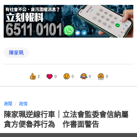
陳家珮
2
0
0
0
0
港聞
政情
陳家珮逆線行車｜立法會監委會信納屬
貪方便魯莽行為 作書面警告