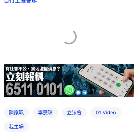
自行上庭答辯
陳家珮
李慧琼
立法會
01 Video
我主場