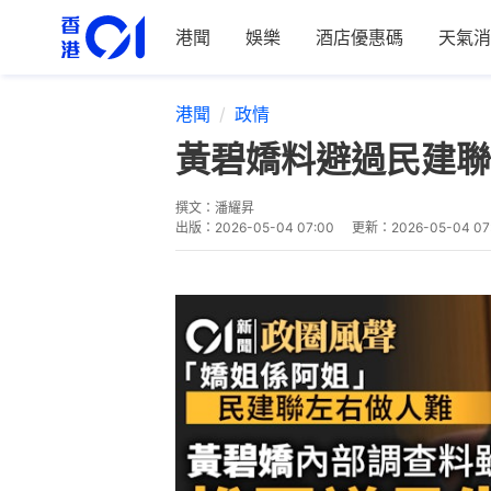
港聞
娛樂
酒店優惠碼
天氣消
港聞
政情
黃碧嬌料避過民建聯
撰文：
潘耀昇
出版：
2026-05-04 07:00
更新：
2026-05-04 07