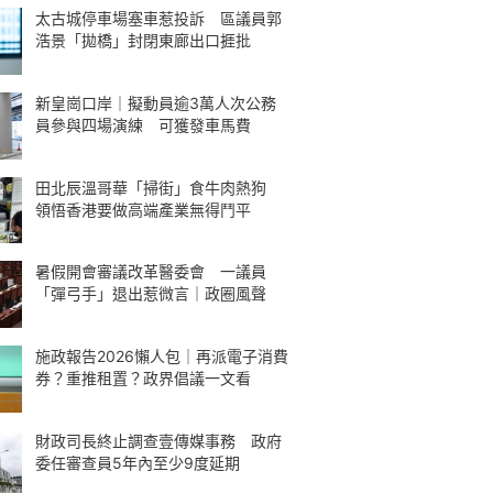
太古城停車場塞車惹投訴 區議員郭
浩景「拋橋」封閉東廊出口捱批
新皇崗口岸｜擬動員逾3萬人次公務
員參與四場演練 可獲發車馬費
田北辰溫哥華「掃街」食牛肉熱狗
領悟香港要做高端產業無得鬥平
暑假開會審議改革醫委會 一議員
「彈弓手」退出惹微言｜政圈風聲
施政報告2026懶人包｜再派電子消費
券？重推租置？政界倡議一文看
財政司長終止調查壹傳媒事務 政府
委任審查員5年內至少9度延期