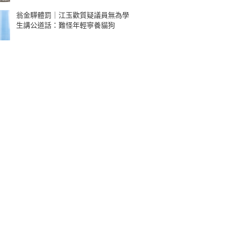
翁金驊體罰｜江玉歡質疑議員無為學
生講公道話：難怪年輕寧養貓狗