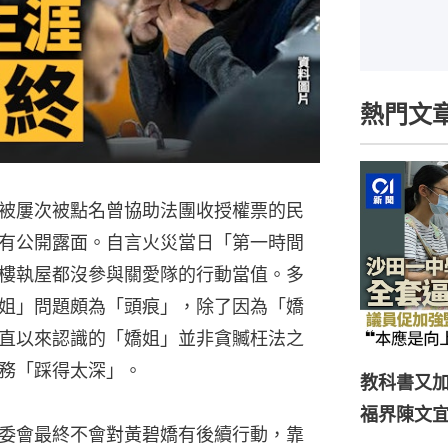
熱門文
被屢次被點名曾協助法團收授權票的民
有公開露面。自言火災當日「第一時間
樓執屋都沒參與關愛隊的行動當值。多
姐」問題頗為「頭痕」，除了因為「嬌
直以來認識的「嬌姐」並非貪贓枉法之
務「踩得太深」。
教科書又加
福界陳文
委會最終不會對黃碧嬌有後續行動，靠