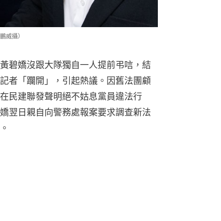
鵬威攝）
黃碧嬌沒跟大隊獨自一人提前弔唁，結
記者「躝開」，引起熱議。因舊法團顧
在民建聯發聲明絕不姑息黨員違法行
嬌翌日親自向警務處報案要求調查新法
。