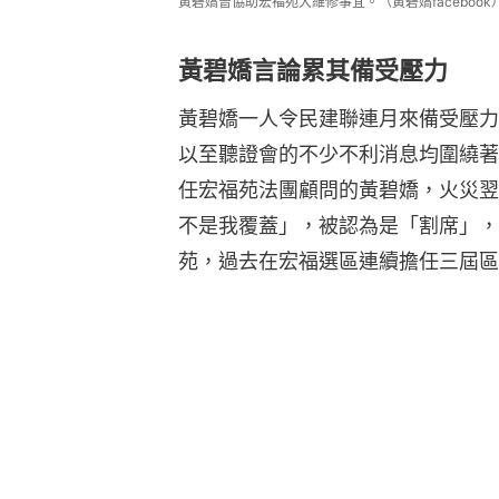
黃碧嬌曾協助宏福苑大維修事宜。（黃碧嬌facebook
黃碧嬌言論累其備受壓力
黃碧嬌一人令民建聯連月來備受壓力
以至聽證會的不少不利消息均圍繞著
任宏福苑法團顧問的黃碧嬌，火災翌
不是我覆蓋」，被認為是「割席」，
苑，過去在宏福選區連續擔任三屆區