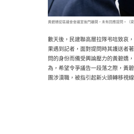
黃碧嬌從區議會會議室後門離開，未有回應提問。（梁
數天後，民建聯高層拉隊弔唁致哀，
果遇到記者，面對提問時其護送者著
問的身份而備受輿論壓力的黃碧嬌，
為，希望令爭議告一段落之際，黃碧
團涉瀆職，被指引起新火頭轉移視線