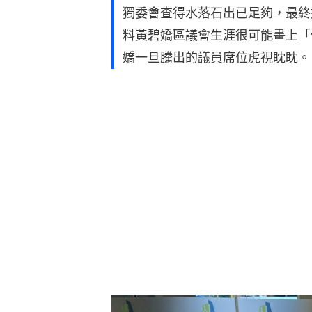
獨委會查得水落石出已足夠，最終
料黃碧嬌區議會生涯很可能畫上「
嬌一旦騰出的議員席位虎視眈眈。