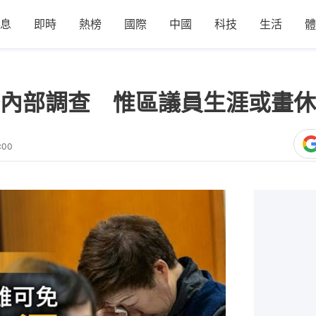
息
即時
熱榜
國際
中國
科技
生活
體
內部調查 惟區議員生涯或畫休
:00