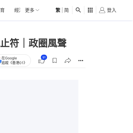
育
經濟
更多
01深圳
繁
觀點
|
简
健康
好食玩飛
登入
女
止符｜政圈風聲
91
在Google
追蹤《香港01》