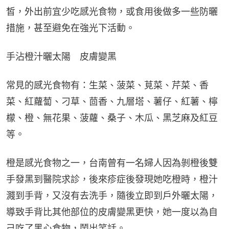
皙，外出前宜少吃感光食物，或食用後做多一些防曬
措施，甚至避免在強光下活動。
手沾橙汁曬太陽　皮膚變黑
常見的感光食物有：生菜、菠菜、莧菜、芹菜、香
菜、紅蘿蔔、刁草、茴香、九層塔、薯仔、紅薯、檸
檬、橙、無花果、菠蘿、桑子、木瓜、黑芝麻及紅豆
等。
橙是感光食物之一，台南曾有一名婦人因為剝橙後雙
手發黑到醫院求診，後來疹症後發現她吃橙時，橙汁
濺到手背，又沒有去洗手，隨後立即到戶外曬太陽，
導致手背比其他部位的皮膚變黑更快，她一度以為自
己吃了黑心食物，鬧出笑話。