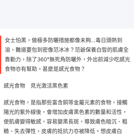
女士怕黑，做極多防曬措施都像未夠…毒日頭熱到
溶，難道要包到密像范冰冰？范爺保養白晢的肌膚全
靠勤力，除了360°無死角防曬外，外出前減少吃感光
食物亦有幫助。甚麼是感光食物？
感光食物　見光激活黑色素
感光食物，是指那些富含銅等金屬元素的食物，接觸
陽光的紫外線後，會增加皮膚黑色素的數量和活性，
使肌膚變得敏感，容易變黑長斑，導致膚色暗沉、粗
糙、失去彈性，皮膚的抵抗力亦被降低。想皮膚白