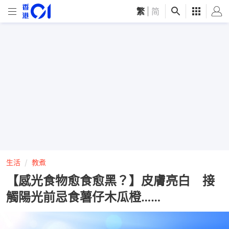
繁
|
简
生活
教煮
【感光食物愈食愈黑？】皮膚亮白 接
觸陽光前忌食薯仔木瓜橙……