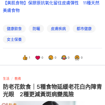
【美肌食物】保膠原抗氧化留住皮膚彈性 11種天然
美膚食物
健康飲食
防曬
皮膚疾病
都市健康
女士保養
1
0
0
0
0
生活
教煮
防老花飲食｜5種食物延緩老花白內障青
光眼 2種更減黃斑病變風險