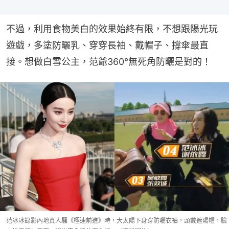
不過，利用食物美白的效果始終有限，不想跟陽光玩
遊戲，多塗防曬乳、穿穿長袖、戴帽子、撐傘最直
接。想做白雪公主，范爺360°無死角防曬是對的！
范冰冰錄影內地真人騷《極速前進》時，大太陽下身穿防曬衣袖，頭戴遮陽帽，臉