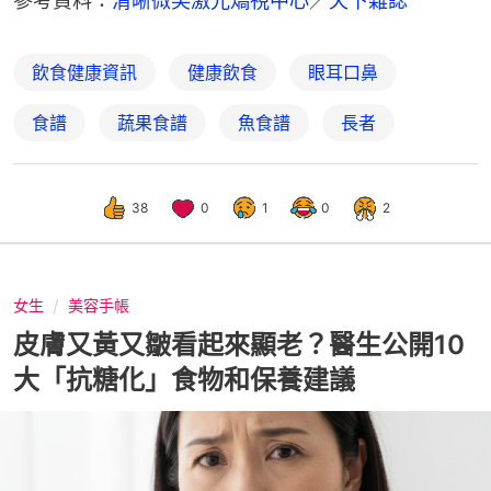
參考資料：
清晰微笑激光矯視中心
／
天下雜誌
飲食健康資訊
健康飲食
眼耳口鼻
食譜
蔬果食譜
魚食譜
長者
38
0
1
0
2
女生
美容手帳
皮膚又黃又皺看起來顯老？醫生公開10
大「抗糖化」食物和保養建議