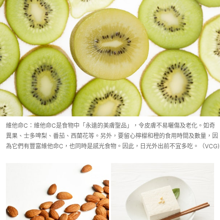
維他命C：維他命C是食物中「永遠的美膚聖品」，令皮膚不易曬傷及老化。如奇
異果、士多啤梨、番茄、西蘭花等。另外，要留心檸檬和橙的食用時間及數量，因
為它們有豐富維他命C，也同時是感光食物。因此，日光外出前不宜多吃。（VCG)