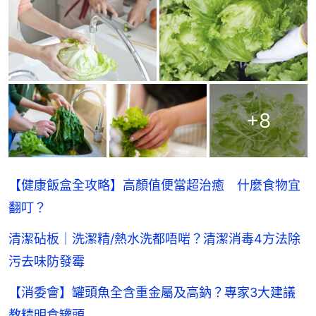
+
8
【健康飯盒全攻略】高顏值便當超治癒 什麼食物宜
翻叮？
清潔砧板｜洗潔精/熱水洗都唔啱？清潔消毒4方法除
污去味防發霉
【消委會】罐頭魚全含重金屬及高鈉？專家3大建議
教精明食罐頭