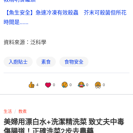
【魚生安全】急速冷凍有效殺蟲 芥末可殺菌但所花
時間是……
資料來源：泛科學
入廚貼士
素食
食物安全
4
0
0
0
0
生活
教煮
美婦用漂白水+洗潔精洗菜 致丈夫中毒
傷腸道！正確洗菜2步去農藥