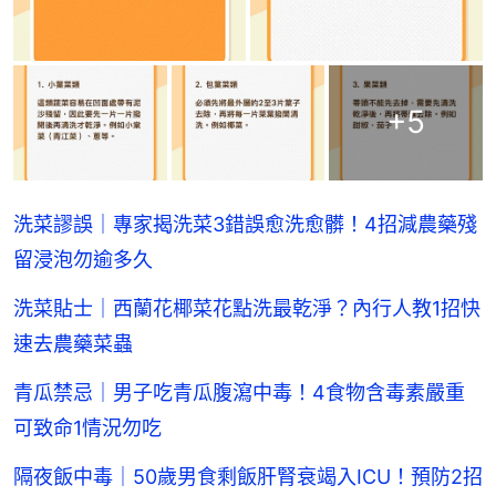
+
5
洗菜謬誤｜專家揭洗菜3錯誤愈洗愈髒！4招減農藥殘
留浸泡勿逾多久
洗菜貼士｜西蘭花椰菜花點洗最乾淨？內行人教1招快
速去農藥菜蟲
青瓜禁忌｜男子吃青瓜腹瀉中毒！4食物含毒素嚴重
可致命1情況勿吃
隔夜飯中毒｜50歲男食剩飯肝腎衰竭入ICU！預防2招