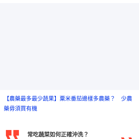
【農藥最多最少蔬果】粟米番茄邊樣多農藥？ 少農
藥毋須買有機
常吃蔬菜如何正確沖洗？