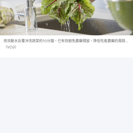
用流動水反覆沖洗蔬菜約10分鐘，已有效避免農藥殘留，降低吃進農藥的風險…
（VCG）