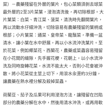
菜）－農藥殘留在外層的葉片，包心菜類須剝去球菜
最外層的2至3片菜葉，浸泡清洗後，再切除根部。大
片葉菜：白菜、青江菜、菠菜，清洗時先翻開葉片，
再以流動水仔細沖洗，切除容易有農藥殘留的葉柄或
根部；小片葉菜：通菜、皇帝菜、龍鬚菜，準備一盆
清水，讓小葉在水中舒展，再以小水流沖洗葉片。至
於花菜，例如椰菜花、西蘭花，農藥或菜蟲容易殘留
在小花間的縫隙，先手握花梗，花朝上，以小水流沖
洗及同時旋轉花菜，水流不能太大，否則小花會被沖
散。將小花菜從主莖上切下，用滾水汆燙約3分鐘，
讓農藥在熱水裡分解及殺掉菜蟲。
荷蘭豆、茄子及瓜果可利用浸泡方法，讓殘留在凹陷
部分的農藥分解在水中，然後用清水沖洗，或再用軟