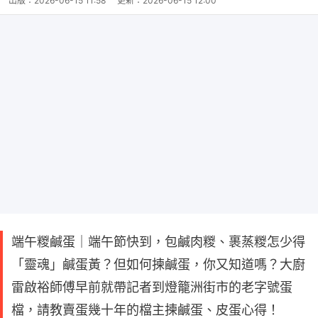
出版：
2026-06-15 11:58
更新：
2026-06-15 12:00
端午糉鹹蛋｜端午節快到，包鹹肉糉、裹蒸糉怎少得
「靈魂」鹹蛋黃？但如何揀鹹蛋，你又知道嗎？大廚
雷啟裕師傅早前就帶記者到燈籠洲街市的老字號蛋
檔，請教賣蛋幾十年的檔主揀鹹蛋、皮蛋心得！