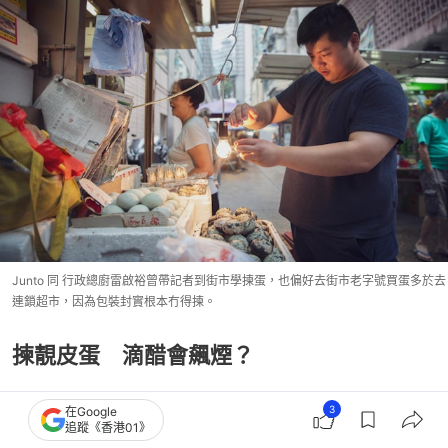
Junto 同 行政總廚雷啟裕曾帶記者到街市學揀蛋，也偏好去街市老字號買蛋多於去
連鎖超市，因為包裝封實根本冇得揀。
揀靚皮蛋 滴醋會飆煙？
3
在Google
追蹤《香港01》