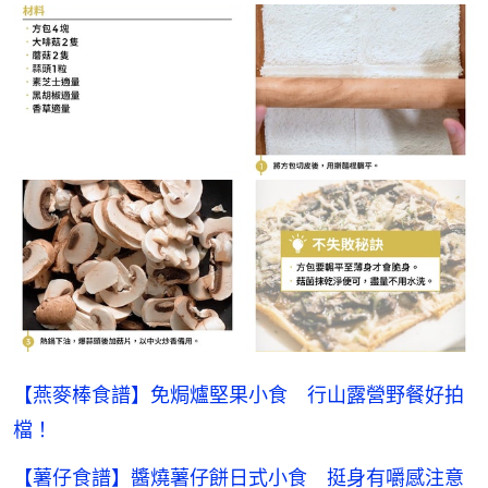
【燕麥棒食譜】免焗爐堅果小食 行山露營野餐好拍
檔！
【薯仔食譜】醬燒薯仔餅日式小食 挺身有嚼感注意