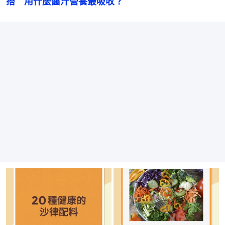
搭　用什麼醬汁營養最吸收？