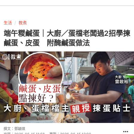
生活
教煮
端午糉鹹蛋｜大廚／蛋檔老闆過2招學揀
鹹蛋、皮蛋 附醃鹹蛋做法
撰文：
鄧穎琪