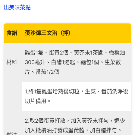
出美味茶點
食譜
蛋沙律三文治（拌）
雞蛋1隻、蛋黃2個、黃芥末1茶匙、橄欖油
材料
300毫升、白醋1湯匙、麵包1個、生菜數
片、番茄1/2個
1.將1隻雞蛋烚熟後切粒，生菜、番茄洗淨後
切片備用。
2.取2個蛋黃打散，加入黃芥末拌勻，逐少
加入橄欖油打發成蛋黃醬，加白醋拌勻。