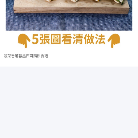
菠菜番薯蓉墨西哥餡餅食譜