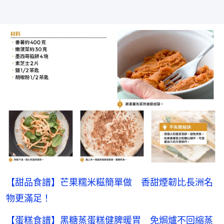
【甜品食譜】芒果糯米糍簡單做 香甜煙韌比長洲名
物更滿足！
【蛋糕食譜】黑糖蒸蛋糕健脾暖胃 免焗爐不回縮蒸