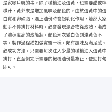
是家喻戶曉的事。除了橄欖油及蛋黃，也需要醋或檸
檬汁，黃芥末是增加風味及顏色的。由於蛋黃中的蛋
白質和卵磷脂，遇上油份時會起乳化作用，若然大家
動手不停拂打材料時，必會發現混合物從液體，漸成
了濃稠度高的液態狀，顏色漸次變白色到淺黃色不
等，製作過程猶如做實驗一樣，頗有趣味及滿足感。
必成功方法，只需要每次注入少量的橄欖油入蛋黃中
拂打，直至倒完所需要的橄欖油份量為止，使勁打勻
即可。