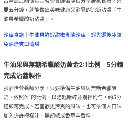
台灣癌症關懷基金會營養師張靜怡分享居家食譜，只
要五分鐘，就能做出美味健康又消暑的涼筍沾醬「牛
油果希臘酸奶沾醬」。
沙律食譜｜牛油果鮮蝦甜椒乳酪沙律 蝦先燙後冰鎮
免油煙爽口清甜
牛油果與無糖希臘酸奶黃金2:1比例 5分鐘
完成沾醬製作
張靜怡營養師分享，只要準備牛油果與無糖希臘酸
奶，依照2:1的比例，以湯匙壓碎並攪拌均勻，約5分
鐘即可完成。若喜歡更清爽的風味，也可依個人口味
加入少許檸檬汁、黑胡椒或香草辛香料。