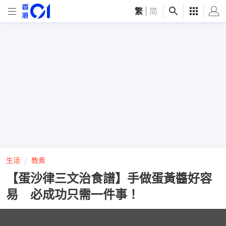
繁
|
简
生活
教煮
【蛋沙律三文治食譜】手做蛋黃醬好容
易 必成功只需一件事！