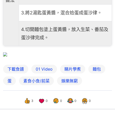
做法
3.將2湯匙蛋黃醬，混合烚蛋成蛋沙律。
4.切開麵包塗上蛋黃醬，放入生菜、番茄及
蛋沙律完成。
下載食譜
01 Video
睇片學煮
麵包
蛋
素食小食/前菜
娛樂無窮
3
0
0
0
0