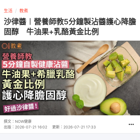
生活
教煮
沙律醬︱營養師教5分鐘製沾醬護心降膽
固醇 牛油果+乳酪黃金比例
撰文：
NOW健康
出版：
2026-07-21 16:02
更新：
2026-07-21 17:33