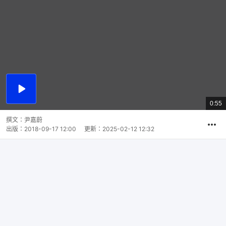
播
放
0:55
總
影
共
片
時
撰文：
尹嘉蔚
間
出版：
2018-09-17 12:00
更新：
2025-02-12 12:32