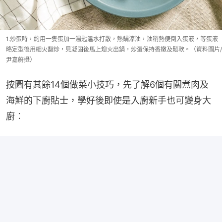
1.炒蛋時，約用一隻蛋加一湯匙溫水打散，熱鍋涼油，油稍熱便倒入蛋液，等蛋液
略定型後用細火翻炒，見凝固後馬上熄火出鍋，炒蛋保持香嫩及鬆軟。（資料圖片/
尹嘉蔚攝）
按圖有其餘14個做菜小技巧，先了解6個有關煮肉及
海鮮的下廚貼士，學好後即使是入廚新手也可變身大
廚︰