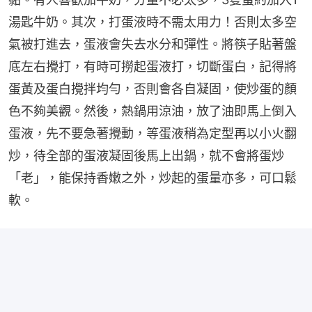
湯匙牛奶。其次，打蛋液時不需太用力！否則太多空
氣被打進去，蛋液會失去水分和彈性。將筷子貼著盤
底左右攪打，有時可撈起蛋液打，切斷蛋白，記得將
蛋黃及蛋白攪拌均勻，否則會各自凝固，使炒蛋的顏
色不夠美觀。然後，熱鍋用涼油，放了油即馬上倒入
蛋液，先不要急著攪動，等蛋液稍為定型再以小火翻
炒，待全部的蛋液凝固後馬上出鍋，就不會將蛋炒
「老」，能保持香嫩之外，炒起的蛋量亦多，可口鬆
軟。