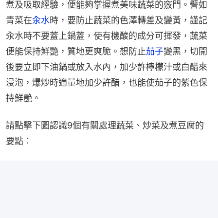
煮及吸取經驗，便能夠掌握煮美味蔬菜的竅門。譬如
青菜在
汆水
時，要防止蔬菜的色澤轉差及變黃，謹記
汆水時不要蓋上鍋蓋，使有機酸的成分可揮發，蔬菜
便能保持鮮艷，質地更爽脆。想防止
茄子
變黑，切開
後要立即下油鍋或放入水內，加少許檸檬汁或白醋來
浸泡，爆炒時適量地加少許醋，也能使茄子的紫色保
持鮮艷。
請點擊下圖認識9個有關處理蔬菜、炒菜及煮豆腐的
要點︰