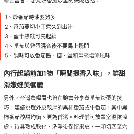
綜合留言，想煮好番茄炒蛋的訣竅包括：
1、炒番茄時油要夠多
2、番茄要切小丁煮久到出汁
3、蛋半熟就可先起鍋
4、番茄與雞蛋混合後不要馬上攪開
5、調味可放番茄醬、糖、鹽和薑來增添風味
內行起鍋前加1物「瞬間提香入味」，鮮甜
滑嫩媲美餐廳
另外，台灣農糧署也曾在臉書分享煮番茄炒蛋的技
巧，建議挑選外皮較厚的黑柿番茄或牛番茄，其中黑
柿番茄酸甜均衡、更為首選。料理前可放置室溫陰涼
處，待其熟成軟化，洗淨後保留果皮，一顆切四至六