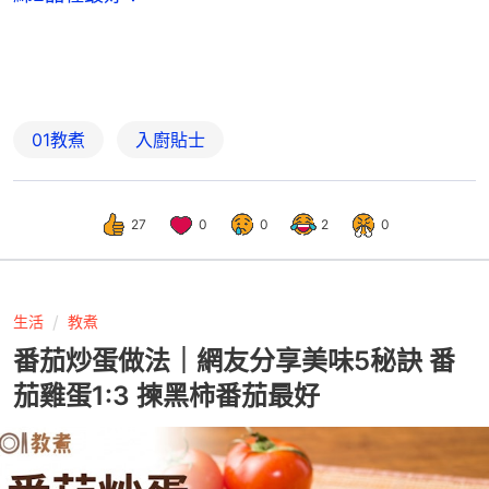
01教煮
入廚貼士
27
0
0
2
0
生活
教煮
番茄炒蛋做法｜網友分享美味5秘訣 番
茄雞蛋1:3 揀黑柿番茄最好