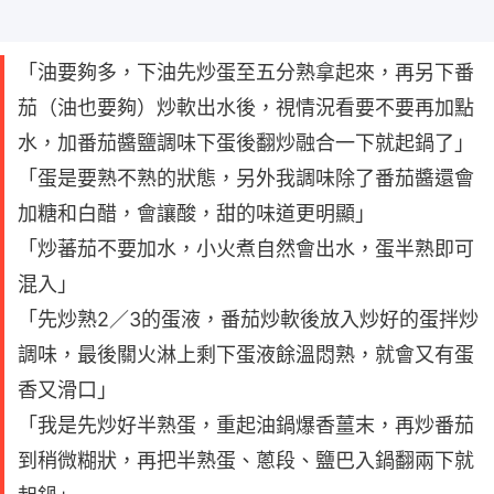
「油要夠多，下油先炒蛋至五分熟拿起來，再另下番
茄（油也要夠）炒軟出水後，視情況看要不要再加點
水，加番茄醬鹽調味下蛋後翻炒融合一下就起鍋了」
「蛋是要熟不熟的狀態，另外我調味除了番茄醬還會
加糖和白醋，會讓酸，甜的味道更明顯」
「炒蕃茄不要加水，小火煮自然會出水，蛋半熟即可
混入」
「先炒熟2／3的蛋液，番茄炒軟後放入炒好的蛋拌炒
調味，最後關火淋上剩下蛋液餘溫悶熟，就會又有蛋
香又滑口」
「我是先炒好半熟蛋，重起油鍋爆香薑末，再炒番茄
到稍微糊狀，再把半熟蛋、蔥段、鹽巴入鍋翻兩下就