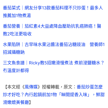
番茄菜式｜網友分享13款番茄料理不只炒蛋！最多人
推薦加1物煮湯
番茄營養｜茄紅素4大益處降血壓助抗乳癌肺癌！醫
教2吃法更吸收
水果陷阱｜古早味水果沾醬法番茄沾糖豉油 營養師1
招減攝糖鈉
三文魚食譜｜Ricky教5招嫩滑慢煮法 煮前浸鹽糖水？
冇溫度計都得
【本文經《
風傳媒
》授權轉載，原文：
番茄炒蛋怎麼
炒才好吃？內行起鍋前加1物「瞬間提香入味」，鮮甜
滑嫩媲美餐廳
】