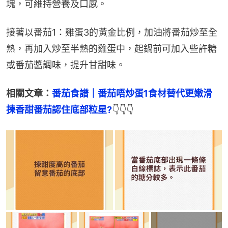
塊，可維持營養及口感。
接著以番茄1：雞蛋3的黃金比例，加油將番茄炒至全
熟，再加入炒至半熟的雞蛋中，起鍋前可加入些許糖
或番茄醬調味，提升甘甜味。
相關文章：
番茄食譜｜番茄唔炒蛋1食材替代更嫩滑　
揀香甜番茄認住底部粒星?
👇👇👇