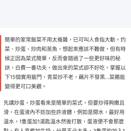
簡單的家常飯菜不用太複雜，已可叫人食指大動。灼
菜、炒蛋、炒肉和蒸魚，想起來應該不難做，但有時
候正因為菜式簡單，反而會錯過了一些更好味的秘
訣，白費一番功夫，做出來的菜式卻不好吃。掌握以
下15個實用竅門，青菜炒不老，藕片不發黑…菜餚能
變得更可口美觀。
先講炒蛋，炒蛋看來是簡單的菜式，但要炒得夠嫩且
滑，在蛋液內不妨加些許液體，例如是開水，最好用
溫水，1隻蛋加1湯匙溫水然後打散，蛋液便不會那麼
黏。有人喜歡加牛奶，分量不必太多，3隻蛋約加入1