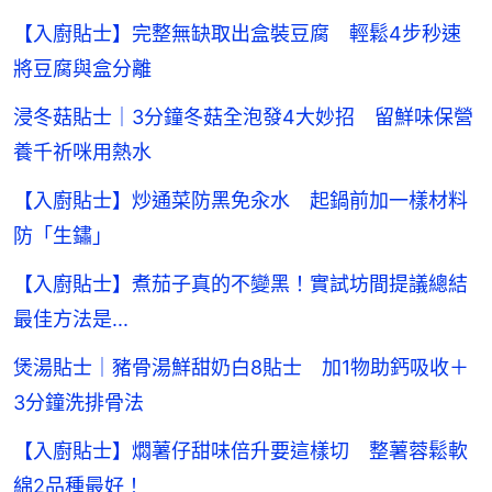
【入廚貼士】完整無缺取出盒裝豆腐 輕鬆4步秒速
將豆腐與盒分離
浸冬菇貼士｜3分鐘冬菇全泡發4大妙招 留鮮味保營
養千祈咪用熱水
【入廚貼士】炒通菜防黑免汆水 起鍋前加一樣材料
防「生鏽」
【入廚貼士】煮茄子真的不變黑！實試坊間提議總結
最佳方法是...
煲湯貼士｜豬骨湯鮮甜奶白8貼士 加1物助鈣吸收＋
3分鐘洗排骨法
【入廚貼士】燜薯仔甜味倍升要這樣切 整薯蓉鬆軟
綿2品種最好！