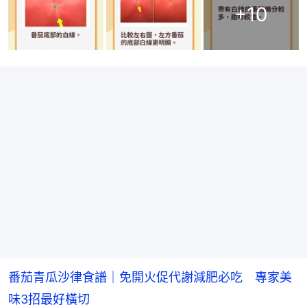
+
10
番茄青瓜沙律食譜｜免開火促代謝減肥必吃 專家美
味3招最好橫切