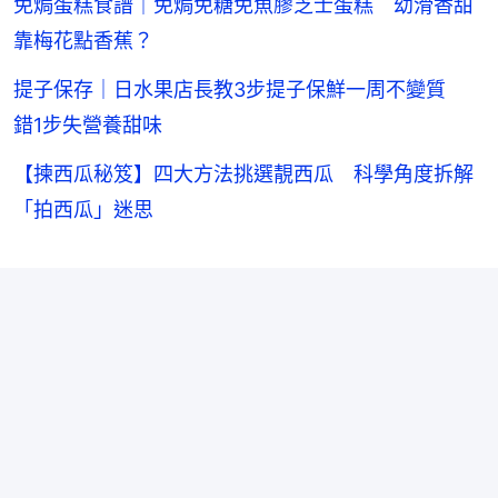
免焗蛋糕食譜｜免焗免糖免魚膠芝士蛋糕 幼滑香甜
靠梅花點香蕉？
提子保存｜日水果店長教3步提子保鮮一周不變質
錯1步失營養甜味
【揀西瓜秘笈】四大方法挑選靚西瓜 科學角度拆解
「拍西瓜」迷思