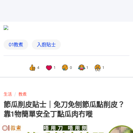
01教煮
入廚貼士
4
1
0
1
1
生活
教煮
節瓜削皮貼士｜免刀免刨節瓜點削皮？
靠1物簡單安全丁點瓜肉冇嘥