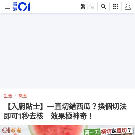
繁
|
简
生活
教煮
【入廚貼士】一直切錯西瓜？換個切法
即可1秒去核 效果極神奇！