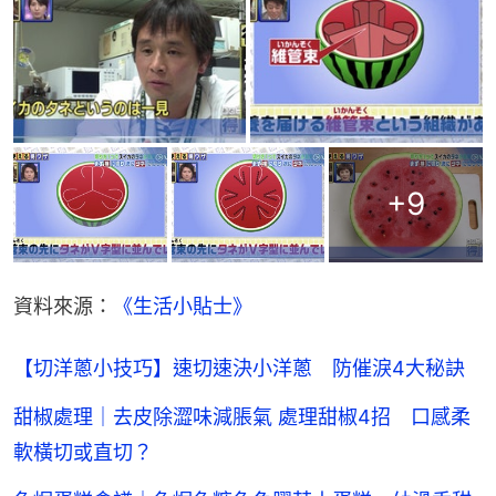
+
9
資料來源：
《生活小貼士》
【切洋蔥小技巧】速切速決小洋蔥 防催淚4大秘訣
甜椒處理｜去皮除澀味減脹氣 處理甜椒4招 口感柔
軟橫切或直切？