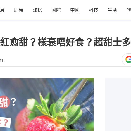
息
即時
熱榜
國際
中國
科技
生活
體
紅愈甜？樣衰唔好食？超甜士多
41