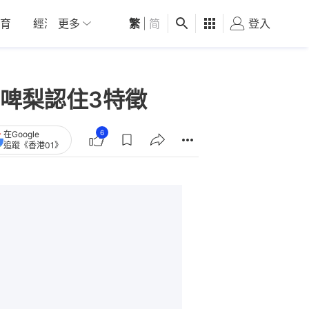
育
經濟
更多
01深圳
繁
觀點
|
简
健康
好食玩飛
登入
女
啤梨認住3特徵
6
在Google
追蹤《香港01》