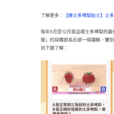
了解更多︰
【揀士多啤梨貼士】士多
每年5月至12月是品嚐士多啤梨的
屋」的採購部長石部一保講解，鑒別
到下圖了解︰