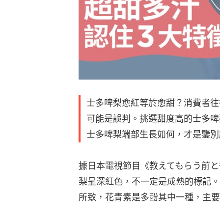
士多啤梨愈紅等於愈甜？消費者往
可能是誤判。挑選甜度高的士多啤
士多啤梨端部生長如何，才是鑒別
據日本電視節目《教えてもらう前と
梨呈深紅色，不一定是成熟的標記。
所致，花青素是多酚其中一種，主要