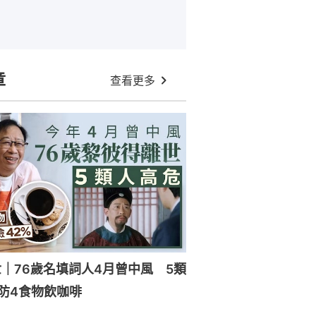
章
查看更多
｜76歲名填詞人4月曾中風 5類
防4食物飲咖啡