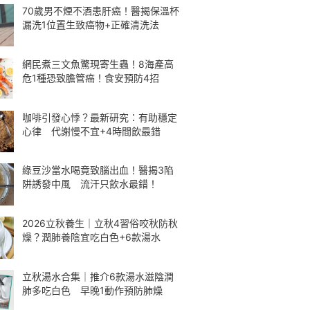
70歲男不煙不酒患肝癌！醫揭保溫杯
漏洗1位置生致癌物+正確清洗法
網民煮三文魚驚現寄生蟲！8海產高
危1種恐致膽管癌！食安預防4招
咖啡引發心悸？最新研究：有助穩定
心律 代謝慢不宜+4時間飲最錯
綠豆沙當水喝竟致腦出血！醫揭3陷
阱誘發中風 流汗只飲水最錯！
2026立秋養生｜立秋4習俗咬秋防秋
燥？潤肺養陰宜吃白色+6款湯水
立秋湯水合集｜推介6款湯水滋陰潤
肺多吃白色 早晚1動作預防肺燥