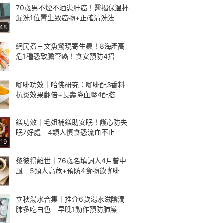
70歲男不煙不酒患肝癌！醫揭保溫杯
漏洗1位置生致癌物+正確清洗法
:48
網民煮三文魚驚現寄生蟲！8海產高
危1種恐致膽管癌！食安預防4招
咖啡功效｜哈佛研究：咖啡配3香料
抗炎效果翻倍+長壽降血壓4配搭
鎂功效｜毛姐補鎂助安眠！護心防失
眠7好處 4類人慎食恐流血不止
:19
黎彼得離世｜76歲名填詞人4月曾中
風 5類人高危+預防4食物飲咖啡
立秋湯水合集｜推介6款湯水滋陰潤
肺多吃白色 早晚1動作預防肺燥