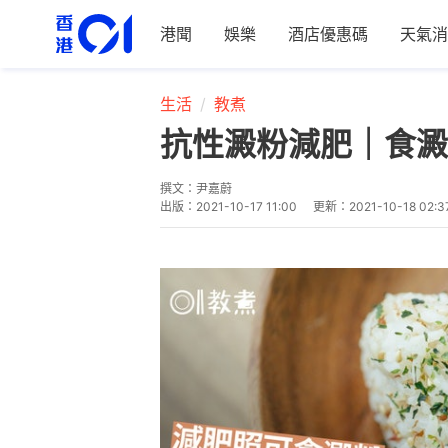
港聞
娛樂
酒店優惠碼
天氣消
生活
教煮
抗性澱粉減肥｜食澱
撰文：
尹嘉蔚
出版：
2021-10-17 11:00
更新：
2021-10-18 02:3