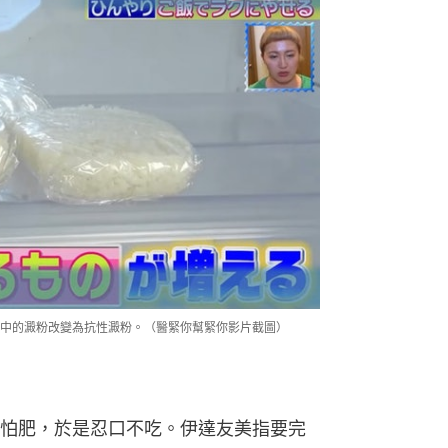
中的澱粉改變為抗性澱粉。（醫緊你幫緊你影片截圖）
怕肥，於是忍口不吃。伊達友美指要完