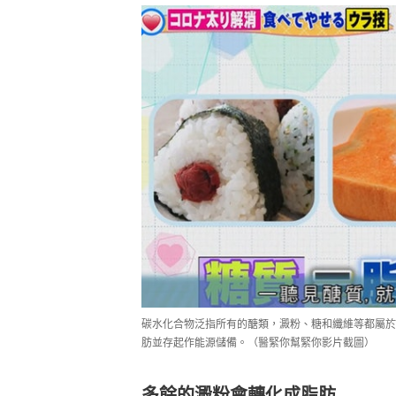
碳水化合物泛指所有的醣類，澱粉、糖和纖維等都屬於
肪並存起作能源儲備。（醫緊你幫緊你影片截圖）
多餘的澱粉會轉化成脂肪