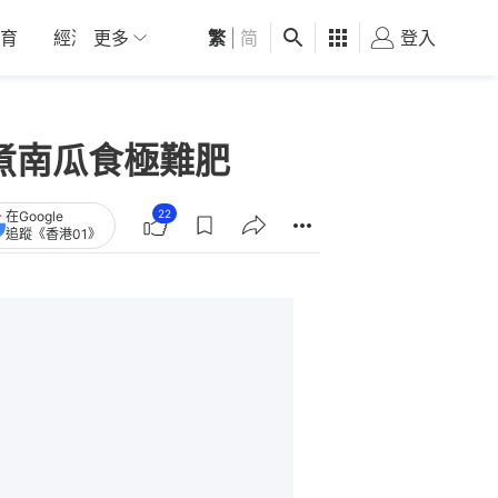
育
經濟
更多
01深圳
繁
觀點
|
简
健康
好食玩飛
登入
女
煮南瓜食極難肥
22
在Google
追蹤《香港01》