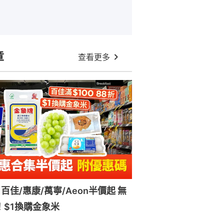
章
查看更多
百佳/惠康/萬寧/Aeon半價起 無
！$1換購金象米