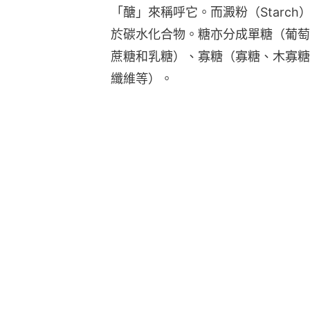
「醣」來稱呼它。而澱粉（Starch）
於碳水化合物。糖亦分成單糖（葡萄
蔗糖和乳糖）、寡糖（寡糖、木寡糖
纖維等）。