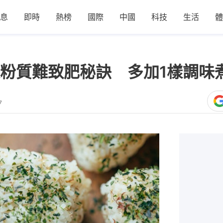
息
即時
熱榜
國際
中國
科技
生活
體
粉質難致肥秘訣 多加1樣調味
7