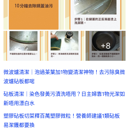
+
8
微波爐清潔｜泡過茶葉加1物變清潔神物！去污除臭微
波爐砧板都啱
砧板清潔｜染色發黃污漬洗唔甩？日主婦靠1物光潔如
新唔用漂白水
塑膠砧板切菜釋百萬塑膠微粒！營養師建議1類砧板
易潔鑊都要換