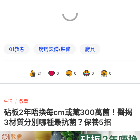
01教煮
廚房設備/裝修
廚具
21
0
0
0
0
生活
教煮
砧板2年唔換每cm或藏300萬菌！醫揭
3材質分別哪種最抗菌？保養5招