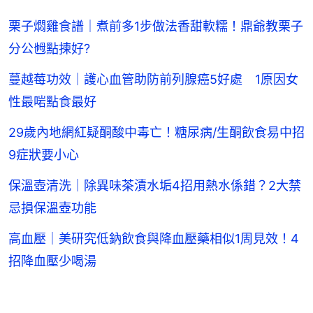
栗子燜雞食譜｜煮前多1步做法香甜軟糯！鼎爺教栗子
分公乸點揀好?
蔓越莓功效｜護心血管助防前列腺癌5好處 1原因女
性最啱點食最好
29歲內地網紅疑酮酸中毒亡！糖尿病/生酮飲食易中招
9症狀要小心
保溫壺清洗｜除異味茶漬水垢4招用熱水係錯？2大禁
忌損保溫壺功能
高血壓｜美研究低鈉飲食與降血壓藥相似1周見效！4
招降血壓少喝湯