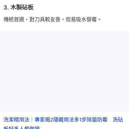
3. 木製砧板
傳統首選，對刀具較友善，但易吸水發霉。
洗潔精用法｜專家揭2隱藏用法多1步除菌防霉 洗砧
板好多人都做錯