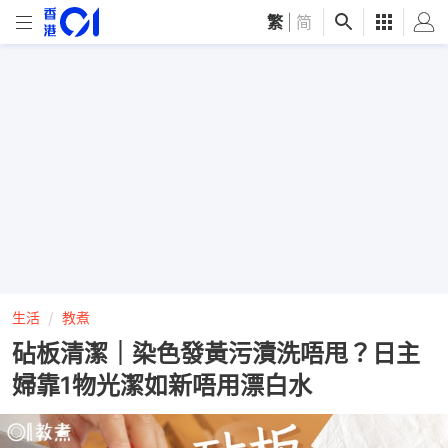
繁
|
简
生活
教煮
砧板清潔｜染色發黃污漬洗唔甩？日主
婦靠1物光潔如新唔用漂白水