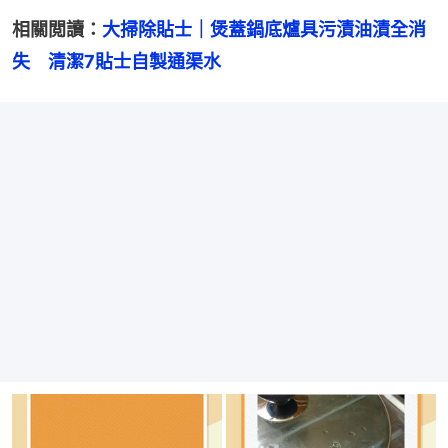
相關閲讀：
大掃除貼士｜煲蓋鍋底爐具污漬油漬全消
失　清潔7貼士自製通渠水