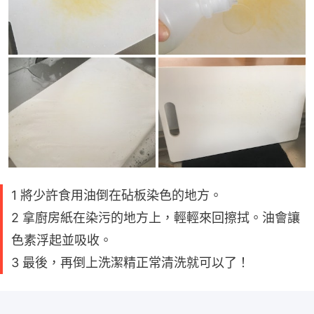
1 將少許食用油倒在砧板染色的地方。
2 拿廚房紙在染污的地方上，輕輕來回擦拭。油會讓
色素浮起並吸收。
3 最後，再倒上洗潔精正常清洗就可以了！