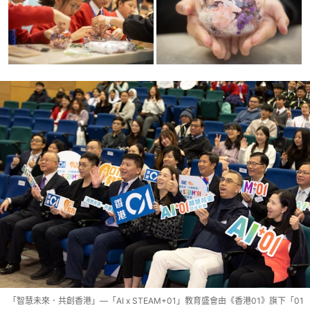
「智慧未來．共創香港」—「AI x STEAM+01」教育盛會由《香港01》旗下「01