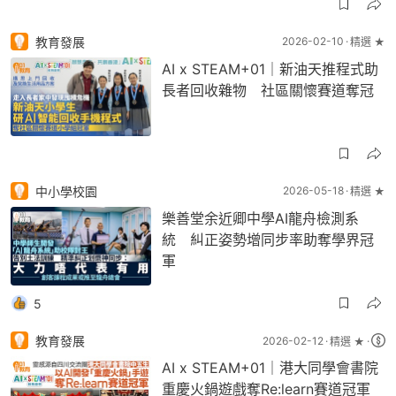
教育發展
2026-02-10
精選 ★
AI x STEAM+01｜新油天推程式助
長者回收雜物 社區關懷賽道奪冠
中小學校園
2026-05-18
精選 ★
樂善堂余近卿中學AI龍舟檢測系
統 糾正姿勢增同步率助奪學界冠
軍
5
教育發展
2026-02-12
精選 ★
AI x STEAM+01｜港大同學會書院
重慶火鍋遊戲奪Re:learn賽道冠軍