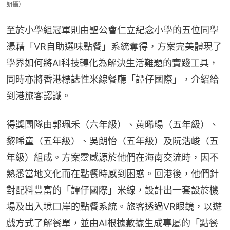
朗攝）
至於小學組冠軍則由聖公會仁立紀念小學的五位同學
憑藉「VR自助選味點餐」系統奪得，方案完美體現了
學界如何將AI科技轉化為解決生活難題的實踐工具，
同時亦將香港標誌性米線餐廳「譚仔國際」，介紹給
到港旅客認識。
得獎團隊由郭珮禾（六年級）、黃晞暘（五年級）、
黎晞童（五年級）、吳朗怡（五年級）及阮浩峻（五
年級）組成。方案靈感源於他們在海南交流時，因不
熟悉當地文化而在點餐時感到困惑。回港後，他們針
對配料豐富的「譚仔國際」米線，設計出一套設於機
場及出入境口岸的點餐系統。旅客透過VR眼鏡，以遊
戲方式了解餐單，並由AI根據數據生成專屬的「點餐