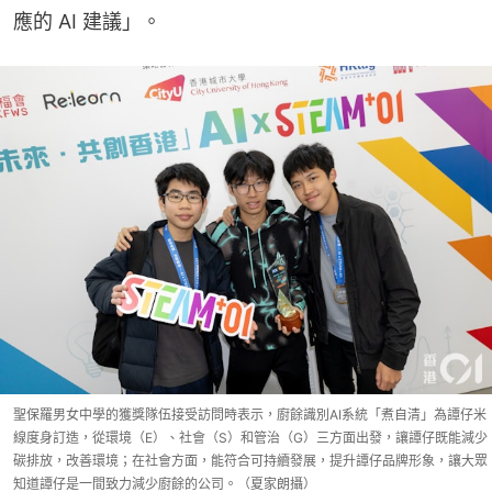
應的 AI 建議」。
聖保羅男女中學的獲獎隊伍接受訪問時表示，廚餘識別AI系統「煮自清」為譚仔米
線度身訂造，從環境（E）、社會（S）和管治（G）三方面出發，讓譚仔既能減少
碳排放，改善環境；在社會方面，能符合可持續發展，提升譚仔品牌形象，讓大眾
知道譚仔是一間致力減少廚餘的公司。（夏家朗攝）