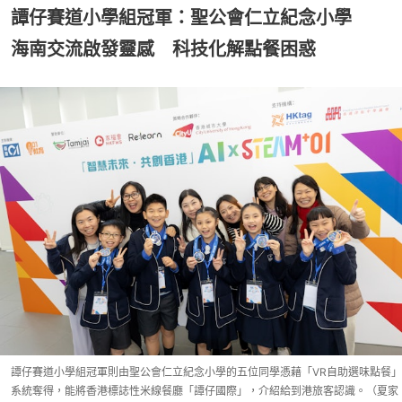
譚仔賽道小學組冠軍：聖公會仁立紀念小學
海南交流啟發靈感 科技化解點餐困惑
譚仔賽道小學組冠軍則由聖公會仁立紀念小學的五位同學憑藉「VR自助選味點餐」
系統奪得，能將香港標誌性米線餐廳「譚仔國際」，介紹給到港旅客認識。（夏家