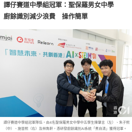
譚仔賽道中學組冠軍：聖保羅男女中學
廚餘識別減少浪費 操作簡單
譚仔賽道中學組冠軍隊伍，由4名聖保羅男女中學中五學生陳肇言（左）、朱子熙
（中）、施晉熙（右）及林雋軒，憑研發廚餘識別AI系統「煮自清」獲得冠軍。