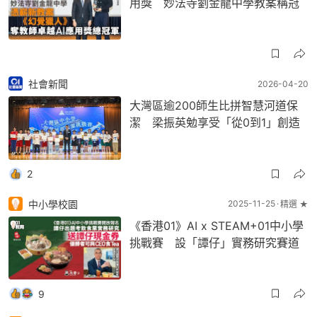
用獎 妙法寺劉金龍中學教案稱冠
社會新聞
2026-04-20
大灣區逾200師生比拼智慧河道保
潔 梁振英勉享受「從0到1」創造
2
中小學校園
2025-11-25
精選 ★
《香港01》AI x STEAM+01中小學
挑戰賽 設「譚仔」實務研究賽道
9