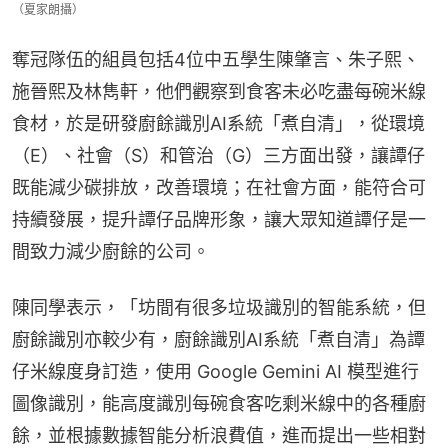
（夏家朗攝）
奪冠隊伍的組員包括4位中五學生陳肇言、朱子熙、
施晉熙及林雋軒，他們觀察到食客未必吃盡每碗米線
食材，於是研發廚餘識別AI系統「煮自清」，從環境
（E）、社會（S）和管治（G）三方面出發，讓譚仔
既能減少碳排放，改善環境；在社會方面，能符合可
持續發展，提升譚仔品牌形象，讓大眾知道譚仔是一
間致力減少廚餘的公司。
陳同學表示，「坊間有很多垃圾識別的智能系統，但
廚餘識別亦較少有，廚餘識別AI系統「煮自清」為譚
仔米線度身訂造，使用 Google Gemini AI 模型進行
圖像識別，能高度識別每碗食客吃剩米線中的各種廚
餘，並根據數據智能分析浪費值，進而提出一些相對