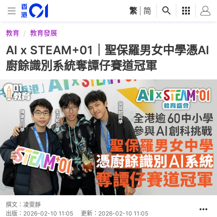
繁
|
简
教育
教育發展
AI x STEAM+01｜聖保羅男女中學憑AI
廚餘識別系統奪譚仔賽道冠軍
撰文：
凌雯靜
出版：
2026-02-10 11:05
更新：
2026-02-10 11:05