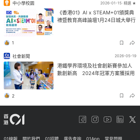
中小學校園
2026-01-15
精選 ★
《香港01》AI x STEAM+01頒獎典
禮暨教育高峰論壇1月24日城大舉行
1
社會新聞
2026-05-19
港鐵學界環境及社會創新賽參加人
數創新高 2024年冠軍方案獲採用
2
01線報
關於我們
01招聘
廣告查詢
01App
常見問題