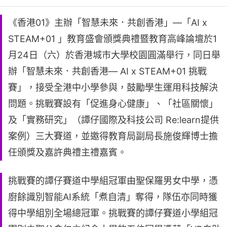
《香港01》主辦「智慧未來．共創香港」—「AI x
STEAM+01 」教育盛會頒獎典禮暨教育高峰論壇於1
月24日（六）於香港城市大學校園圓滿舉行，同日舉
辦「智慧未來．共創香港— AI x STEAM+01 挑戰
賽」，接受全港中小學參與，鼓勵學生運用科技解決
問題。挑戰賽設有「促進身心健康」、「社區關懷」
及「實務研究」（譚仔國際及科技公司 Re:learn提供
案例）三大賽道，並邀得教育局副局長施俊輝博士擔
任頒獎及嘉許典禮主禮嘉賓。
挑戰賽的譚仔賽道中學組冠軍由聖保羅男女中學，憑
廚餘識別智能AI系統「煮自清」奪得，隊伍亦同時獲
得中學組別全場總冠軍。挑戰賽的譚仔賽道小學組冠