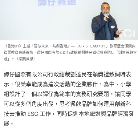
《香港01》主辦「智慧未來．共創香港」—「AI x STEAM+01 」教育盛會頒獎典
禮暨教育高峰論壇，譚仔國際有限公司行政總裁劉達民讚揚參賽隊伍「創意兼顧實
踐」。（梁鵬威攝）
譚仔國際有限公司行政總裁劉達民在頒獎禮致詞時表
示，很榮幸能成為這次活動的企業夥伴，為中、小學
組設計了一個以譚仔為範本的實務研究賽題，讓同學
可以從多個角度出發，思考餐飲品牌如何運用創新科
技去推動 ESG 工作，同時促進本地旅遊與品牌經濟發
展。