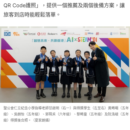
QR Code護照」，提供一個推薦及兩個後備方案，讓
旅客到店時能輕鬆落單。
聖公會仁立紀念小學指導老師甘啟明（右一）與得獎學生（左至右）黃晞暘（五年
級）、吳朗怡（五年級）、郭珮禾（六年級）、黎晞童（五年級）及阮浩峻（五年
級）得獎後合照。（夏家朗攝）