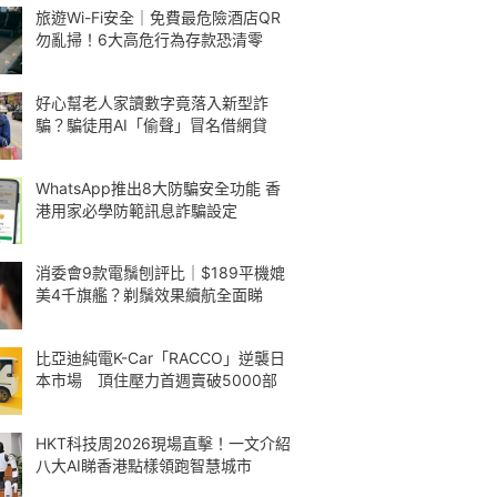
旅遊Wi-Fi安全｜免費最危險酒店QR
勿亂掃！6大高危行為存款恐清零
好心幫老人家讀數字竟落入新型詐
騙？騙徒用AI「偷聲」冒名借網貸
WhatsApp推出8大防騙安全功能 香
港用家必學防範訊息詐騙設定
消委會9款電鬚刨評比｜$189平機媲
美4千旗艦？剃鬚效果續航全面睇
比亞迪純電K-Car「RACCO」逆襲日
本市場 頂住壓力首週賣破5000部
HKT科技周2026現場直擊！一文介紹
八大AI睇香港點樣領跑智慧城市