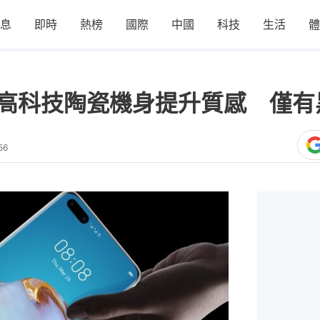
息
即時
熱榜
國際
中國
科技
生活
體
 Pro+高科技陶瓷機身提升質感 
56