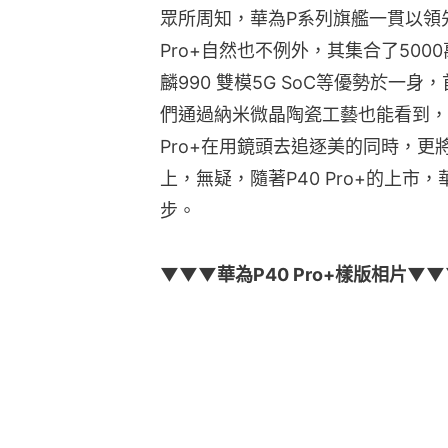
眾所周知，華為P系列旗艦一貫以領先
Pro+自然也不例外，其集合了500
麟990 雙模5G SoC等優勢於一
們通過納米微晶陶瓷工藝也能看到，除
Pro+在用鏡頭去追逐美的同時，
上，無疑，隨著P40 Pro+的上
步。
▼▼▼華為P40 Pro+樣版相片▼