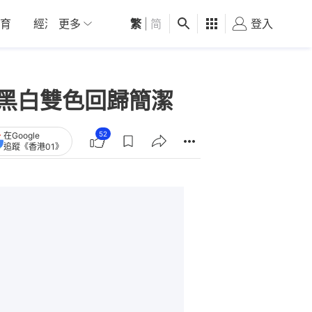
育
經濟
更多
01深圳
繁
觀點
|
简
健康
好食玩飛
登入
女
僅有黑白雙色回歸簡潔
52
在Google
追蹤《香港01》