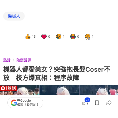
機械人
15
0
1
0
1
熱話
熱爆話題
機器人都愛美女？突強抱長髮Coser不
放 校方爆真相：程序故障
23
在Google
追蹤《香港01》