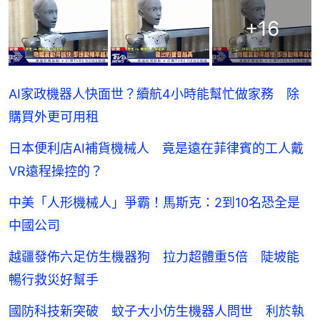
+
16
AI家政機器人快面世？續航4小時能幫忙做家務 除
購買外更可用租
日本便利店AI補貨機械人 竟是遠在菲律賓的工人戴
VR遠程操控的？
中美「人形機械人」爭霸！馬斯克：2到10名恐全是
中國公司
越疆發佈六足仿生機器狗 拉力超體重5倍 陡坡能
暢行救災好幫手
國防科技新突破 蚊子大小仿生機器人問世 利於執