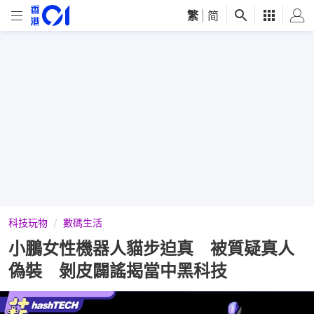
繁
|
简
科技玩物
數碼生活
小鵬女性機器人貓步迫真 被質疑真人
偽裝 剝皮闢謠揭當中黑科技