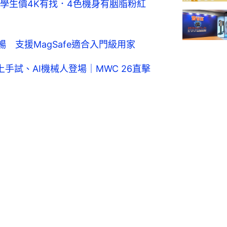
99｜學生價4K有找．4色機身有胭脂粉紅
機流暢 支援MagSafe適合入門級用家
c V6上手試、AI機械人登場｜MWC 26直擊