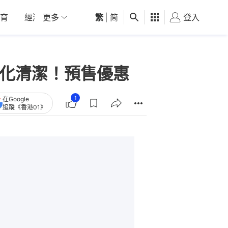
育
經濟
更多
01深圳
繁
觀點
|
简
健康
好食玩飛
登入
女
動化清潔！預售優惠
1
在Google
追蹤《香港01》