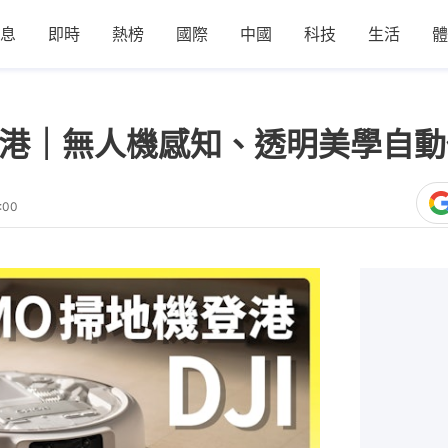
息
即時
熱榜
國際
中國
科技
生活
體
地機登港｜無人機感知、透明美學自
:00