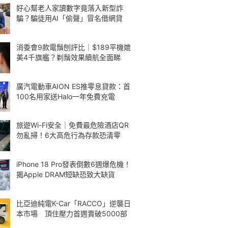
好心幫老人家讀數字竟落入新型詐
騙？騙徒用AI「偷聲」冒名借網貸
消委會9款電鬚刨評比｜$189平機媲
美4千旗艦？剃鬚效果續航全面睇
廣汽電動車AION ES推零息貸款：首
100名用家送Halo一年免費充電
旅遊Wi-Fi安全｜免費最危險酒店QR
勿亂掃！6大高危行為存款恐清零
iPhone 18 Pro發表倒數6週爆危機！
揭Apple DRAM短缺恐致大缺貨
比亞迪純電K-Car「RACCO」逆襲日
本市場 頂住壓力首週賣破5000部