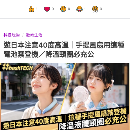
1
0
0
1
0
科技玩物
數碼生活
遊日本注意40度高溫｜手提風扇用這種
電池禁登機／降溫頸圈必充公