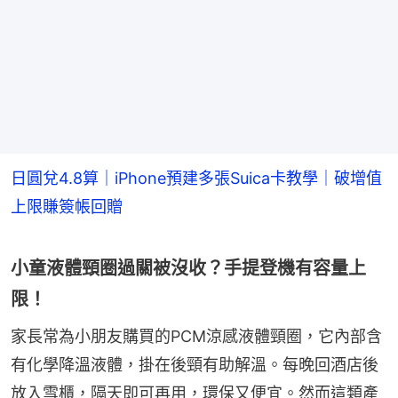
日圓兌4.8算｜iPhone預建多張Suica卡教學｜破增值
上限賺簽帳回贈
小童液體頸圈過關被沒收？手提登機有容量上
限！
家長常為小朋友購買的PCM涼感液體頸圈，它內部含
有化學降溫液體，掛在後頸有助解溫。每晚回酒店後
放入雪櫃，隔天即可再用，環保又便宜。然而這類產