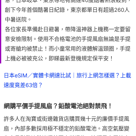
意，日本岐阜、東京等地有高達40度酷暑熱浪殺到，
創下今年首個酷暑日紀錄，東京都單日有超過260人
中暑送院。
各位家長準備赴日避暑，帶降溫神器上機務一定要留
意安檢限制。使用不合格電池的手提風扇無論是手提
或寄艙均被禁止！而小童常用的液體解溫頸圈，手提
上機必被被充公，即睇最新登機規定保平安！
日本eSIM／實體卡網速比試｜旅行上網怎樣選？上載
速度竟差63倍？
網購平價手提風扇？鉛酸電池絕對禁飛！
許多人在淘寶或街邊雜貨店購買幾十元的廉價手提風
扇，內部多數採用極不穩定的鉛酸電池。高空氣壓變