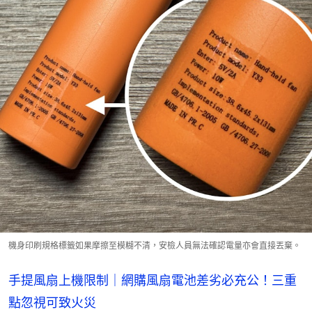
機身印刷規格標籤如果摩擦至模糊不清，安檢人員無法確認電量亦會直接丟棄。
手提風扇上機限制｜網購風扇電池差劣必充公！三重
點忽視可致火災