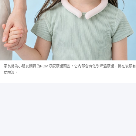
家長常為小朋友購買的PCM涼感液體頸圈，它內部含有化學降溫液體，掛在後頸有
助解溫。