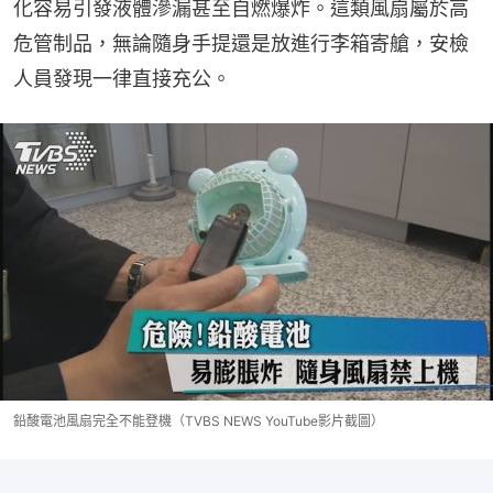
化容易引發液體滲漏甚至自燃爆炸。這類風扇屬於高
危管制品，無論隨身手提還是放進行李箱寄艙，安檢
人員發現一律直接充公。
鉛酸電池風扇完全不能登機（TVBS NEWS YouTube影片截圖）