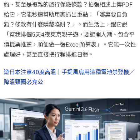
約、甚至是複雜的旅行保險條款？拍張相或上傳PDF
給它，它能秒速幫助用家抓出重點：「哪裏要自負
額？條款有什麼隱藏陷阱？」。而生活上，跟它說
「幫我排個5天4夜東京親子遊，要避開人潮、包含平
價機票推薦，順便做一張Excel預算表」。它能一次性
處理好，甚至直接把行程排進日曆。
遊日本注意40度高溫｜手提風扇用這種電池禁登機／
降溫頸圈必充公