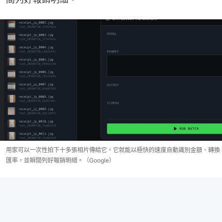
用家可以一次性拍下十多張相片傳給它，它就能以極快的速度自動識別金額、轉換
匯率，並瞬間列好報銷明細。（Google）