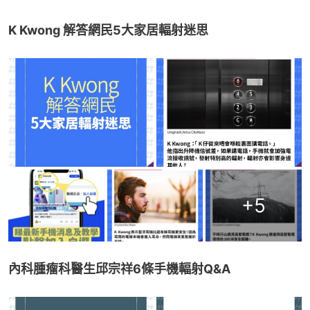
K Kwong 解答網民5大家居輻射迷思
+
5
內科腫瘤科醫生邱宗祥6條手機輻射Q&A