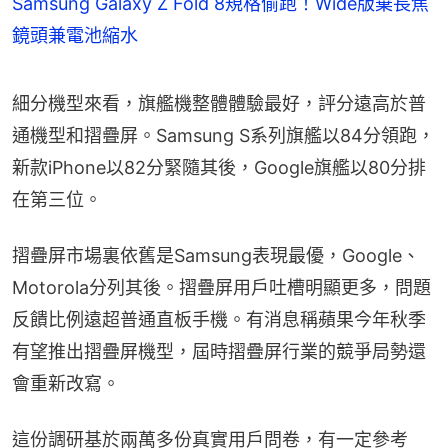
Samsung Galaxy Z Fold 8規格偷跑！Wide版棄長焦
鏡頭兼電池縮水
細分機型來看，旗艦機整體體驗最好，評分遠高於普
通機型和摺疊屏。Samsung S系列旗艦以84分領跑，
新款iPhone以82分緊隨其後，Google旗艦以80分排
在第三位。
摺疊屏市場裏依舊是Samsung表現最優，Google、
Motorola分列其後。摺疊屏用戶吐槽明顯更多，問題
反饋比例遠超普通直板手機。有消息稱蘋果今年秋季
有望推出摺疊屏機型，屆時摺疊屏行業的競爭局勢還
會重新改寫。
這份調研基於兩萬多份真實用戶問卷，有一定參考