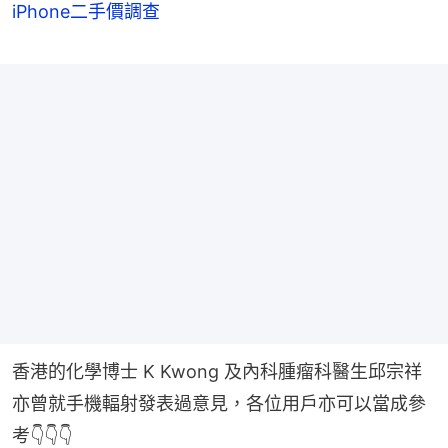
iPhone二手價調查
香港的化學博士 K Kwong 及內科腫瘤科醫生邱宗祥
亦曾就手機輻射發表過意見，各位用戶亦可以當成參
考👇👇👇