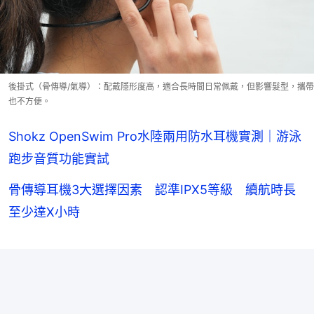
後掛式（骨傳導/氣導）：配戴隱形度高，適合長時間日常佩戴，但影響髮型，攜帶
也不方便。
Shokz OpenSwim Pro水陸兩用防水耳機實測｜游泳
跑步音質功能實試
骨傳導耳機3大選擇因素 認準IPX5等級 續航時長
至少達X小時