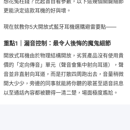
想花冤枉錢？比起盲目看參數，以下這幾個關鍵細節
更能決定這款耳機的好與壞。
現在就教你5大開放式藍牙耳機選購避雷要點——
重點1｜漏音控制：最令人後悔的魔鬼細節
開放式耳機由於物理結構開放，劣質產品沒有使用貴
價的「定向傳音」單元（聲音會集中射向耳道），聲
音並非直射向耳道，而是打散四周跑出去，音量稍微
開大少少，旁邊的同事就能將你聽的歌甚至語音訊息
以至通話內容都被聽得一清二楚，場面極度尷尬。