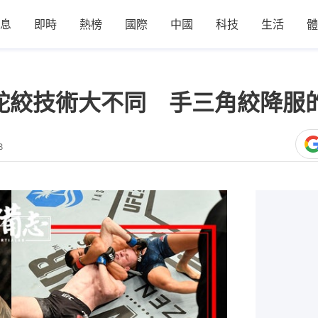
息
即時
熱榜
國際
中國
科技
生活
體
ke、蟒蛇絞技術大不同 手三角絞降
8