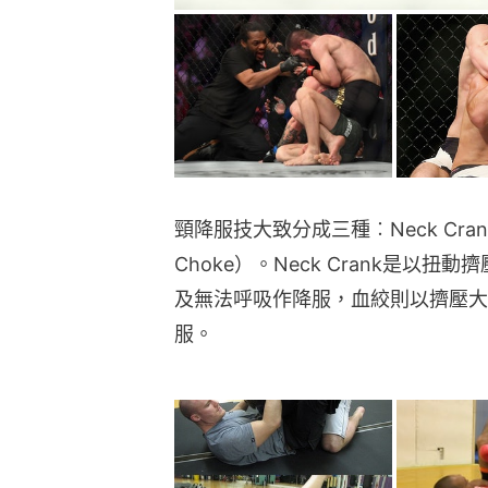
頸降服技大致分成三種︰Neck Crank
Choke）。Neck Crank是以
及無法呼吸作降服，血絞則以擠壓大
服。