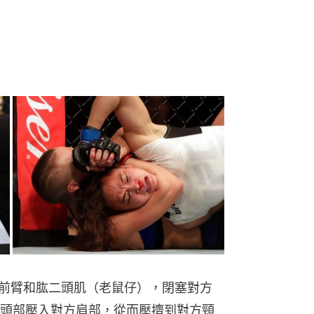
）通過用前臂和肱二頭肌（老鼠仔），閉塞對方
頭部壓入對方肩部，從而壓擠到對方頸