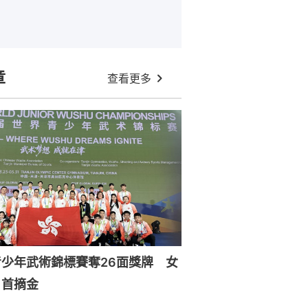
章
查看更多
少年武術錦標賽奪26面獎牌 女
目首摘金