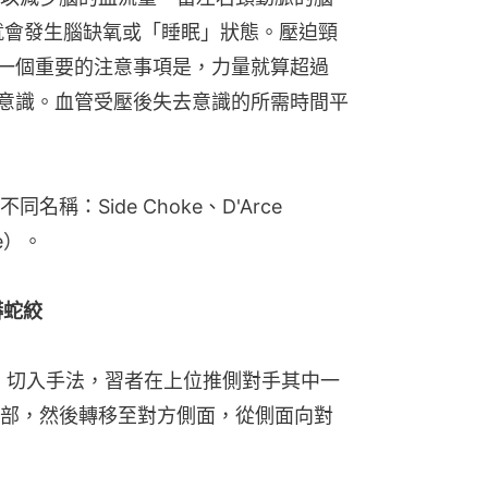
就會發生腦缺氧或「睡眠」狀態。壓迫頸
。一個重要的注意事項是，力量就算超過
去意識。血管受壓後失去意識的所需時間平
：Side Choke、D'Arce 
ke）。
／蟒蛇絞
角絞」切入手法，習者在上位推側對手其中一
部，然後轉移至對方側面，從側面向對