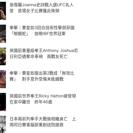
張偉麗Joanna史詩戰入選UFC名人
堂 首場女子比賽獲此殊榮
拳擊｜曹星如3回合技術性擊倒菲國
「眼鏡蛇」 放眼IBF世界冠軍
英國前重量級拳王Anthony Joshua尼
日利亞遇奪命車禍 兩戰友死亡
拳擊︱曹星如復出第2戰成「無效比
賽」 對手意外受傷未能續戰
英國前世界拳王Ricky Hatton被發現
在家中離世 終年46歲
日本兩前列拳手大戰後相繼身亡 上
周同日賽事腦部重創送院搶救