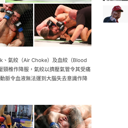
、氣絞（Air Choke）及血絞（Blood 
扭動擠壓頸椎作降服，氣絞以擠壓氣管令其受痛
動脈令血液無法運到大腦失去意識作降