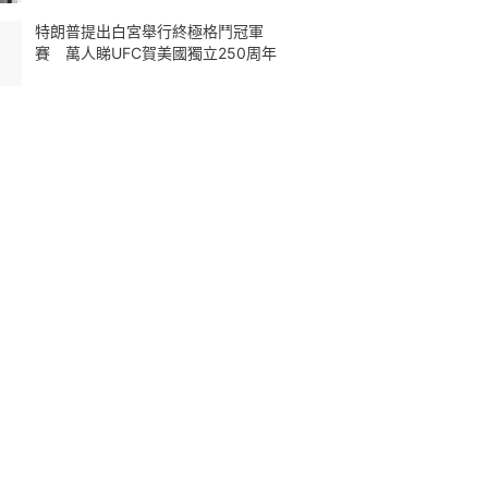
特朗普提出白宮舉行終極格鬥冠軍
賽 萬人睇UFC賀美國獨立250周年