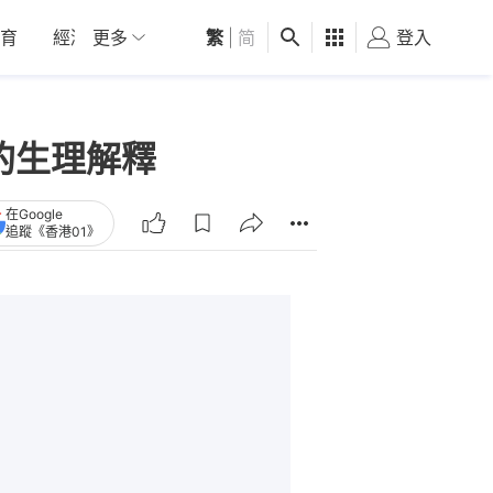
育
經濟
更多
01深圳
繁
觀點
|
简
健康
好食玩飛
登入
女
服的生理解釋
在Google
追蹤《香港01》