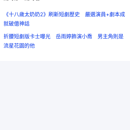
《十八歲太奶奶2》刷新短劇歷史 嚴選演員+劇本成
就破億神話
折腰短劇版卡士曝光 岳雨婷飾演小喬 男主角則是
流星花園的他