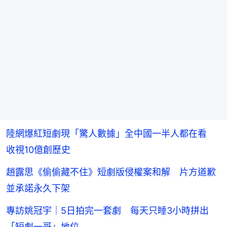
陸網爆紅短劇現「驚人數據」全中國一半人都在看
收視10億創歷史
趙露思《偷偷藏不住》短劇版侵權案和解 片方道歉
並承諾永久下架
專訪姚冠宇｜5日拍完一套劇 每天只睡3小時拼出
「短劇一哥」地位