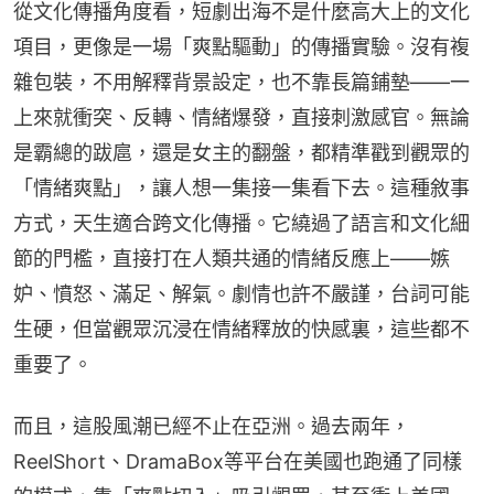
從文化傳播角度看，短劇出海不是什麼高大上的文化
項目，更像是一場「爽點驅動」的傳播實驗。沒有複
雜包裝，不用解釋背景設定，也不靠長篇鋪墊——一
上來就衝突、反轉、情緒爆發，直接刺激感官。無論
是霸總的跋扈，還是女主的翻盤，都精準戳到觀眾的
「情緒爽點」，讓人想一集接一集看下去。這種敘事
方式，天生適合跨文化傳播。它繞過了語言和文化細
節的門檻，直接打在人類共通的情緒反應上——嫉
妒、憤怒、滿足、解氣。劇情也許不嚴謹，台詞可能
生硬，但當觀眾沉浸在情緒釋放的快感裏，這些都不
重要了。
而且，這股風潮已經不止在亞洲。過去兩年，
ReelShort、DramaBox等平台在美國也跑通了同樣