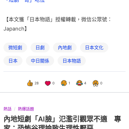
【本文獲「日本物語」授權轉載，微信公眾號：
Japanch】
微短劇
日劇
內地劇
日本文化
日本
中日關係
日本物語
28
0
1
4
0
熱話
熱爆話題
內地短劇「AI臉」氾濫引觀眾不適 專
家：恐怖谷理論致生理性厭惡