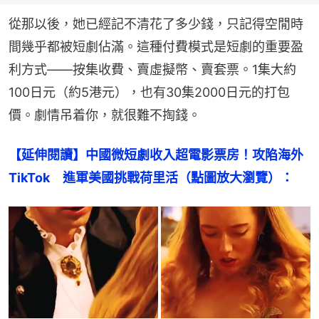
從那以後，她已經記不清花了多少錢，只記得空閒時
間幾乎都被短劇佔滿。這種付費模式是短劇的重要盈
利方式——按集收費、賣虛擬幣、賣套票。1集大約
100日元（約5港元），也有30集2000日元的打包
價。劇情吊着你，就很難不掏錢。
【延伸閱讀】中國微短劇收入超電影票房！攻陷海外
TikTok　進軍美國挑戰荷里活（點圖放大瀏覽）：