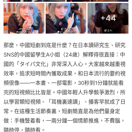
+
44
那麼，中國短劇到底是什麼？在日本讀研究生、研究
SNS的中國留學生A小姐（24歲）解釋得很直接：中
國的「タイパ文化」非常深入人心。大家越來越重視
效率，追求短時間內獲取成果，和日本流行的要約視
頻很像——一本書、一部電影，30秒到1分鐘就能看
完的短視頻比比皆是。中國年輕人升學競爭激烈，所
以學習類短視頻、「耳機裏速讀」、播客早就成了日
常。在這種生活節奏裏，短劇簡直是為他們量身定
做：手機豎着看，一兩分鐘一個情節推進，不費腦，
隨時停，隨時看。