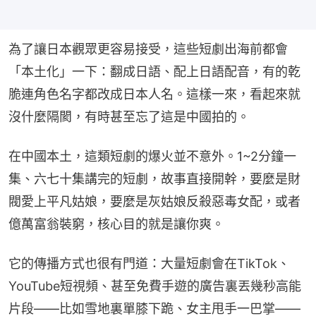
為了讓日本觀眾更容易接受，這些短劇出海前都會
「本土化」一下：翻成日語、配上日語配音，有的乾
脆連角色名字都改成日本人名。這樣一來，看起來就
沒什麼隔閡，有時甚至忘了這是中國拍的。
在中國本土，這類短劇的爆火並不意外。1~2分鐘一
集、六七十集講完的短劇，故事直接開幹，要麼是財
閥愛上平凡姑娘，要麼是灰姑娘反殺惡毒女配，或者
億萬富翁裝窮，核心目的就是讓你爽。
它的傳播方式也很有門道：大量短劇會在TikTok、
YouTube短視頻、甚至免費手遊的廣告裏丟幾秒高能
片段——比如雪地裏單膝下跪、女主甩手一巴掌——