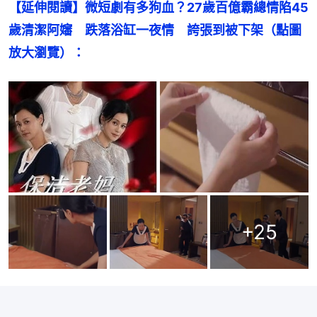
【延伸閱讀】微短劇有多狗血？27歲百億霸總情陷45
歲清潔阿嬸　跌落浴缸一夜情　誇張到被下架（點圖
放大瀏覽）：
+
25