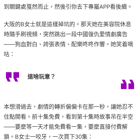
到關鍵處戛然而止，然後引你去下專屬APP看後續。
大阪的B女士就是這樣掉坑的。那天她在美容院休息
時隨手刷視頻，突然跳出一段中國復仇愛情劇廣告
——狗血對白、誇張表情、配樂咚咚作響。她笑着嘀
咕：
這啥玩意？
本想滑過去，劇情的轉折偏偏卡在那一秒，讓她忍不
住點開看。前十集免費，看到第十集時故事吊在半空
——要麼等一天才能免費看一集，要麼直接付費解
鎖。B女士一咬牙，一次買下30集：