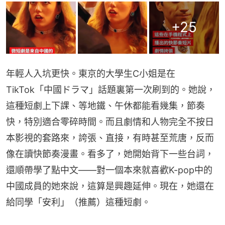
+
25
年輕人入坑更快。東京的大學生C小姐是在
TikTok「中國ドラマ」話題裏第一次刷到的。她說，
這種短劇上下課、等地鐵、午休都能看幾集，節奏
快，特別適合零碎時間。而且劇情和人物完全不按日
本影視的套路來，誇張、直接，有時甚至荒唐，反而
像在讀快節奏漫畫。看多了，她開始背下一些台詞，
還順帶學了點中文——對一個本來就喜歡K-pop中的
中國成員的她來說，這算是興趣延伸。現在，她還在
給同學「安利」（推薦）這種短劇。