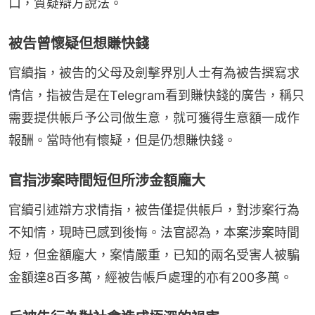
口，質疑辯方說法。
被告曾懷疑但想賺快錢
官續指，被告的父母及劍擊界別人士有為被告撰寫求
情信，指被告是在Telegram看到賺快錢的廣告，稱只
需要提供帳戶予公司做生意，就可獲得生意額一成作
報酬。當時他有懷疑，但是仍想賺快錢。
官指涉案時間短但所涉金額龐大
官續引述辯方求情指，被告僅提供帳戶，對涉案行為
不知情，現時已感到後悔。法官認為，本案涉案時間
短，但金額龐大，案情嚴重，已知的兩名受害人被騙
金額達8百多萬，經被告帳戶處理的亦有200多萬。