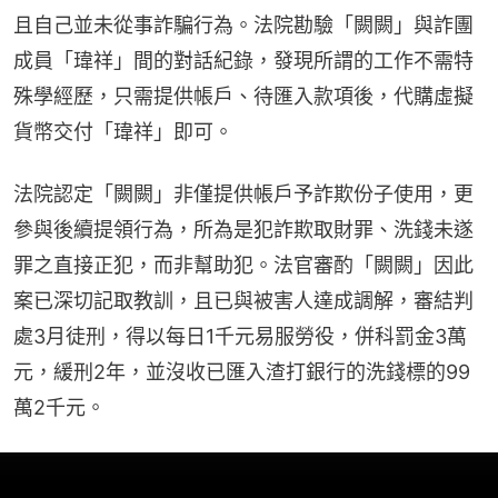
且自己並未從事詐騙行為。法院勘驗「闕闕」與詐團
成員「瑋祥」間的對話紀錄，發現所謂的工作不需特
殊學經歷，只需提供帳戶、待匯入款項後，代購虛擬
貨幣交付「瑋祥」即可。
法院認定「闕闕」非僅提供帳戶予詐欺份子使用，更
參與後續提領行為，所為是犯詐欺取財罪、洗錢未遂
罪之直接正犯，而非幫助犯。法官審酌「闕闕」因此
案已深切記取教訓，且已與被害人達成調解，審結判
處3月徒刑，得以每日1千元易服勞役，併科罰金3萬
元，緩刑2年，並沒收已匯入渣打銀行的洗錢標的99
萬2千元。