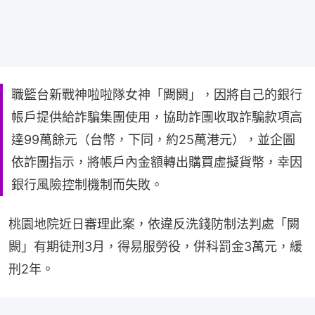
職籃台新戰神啦啦隊女神「闕闕」，因將自己的銀行
帳戶提供給詐騙集團使用，協助詐團收取詐騙款項高
達99萬餘元（台幣，下同，約25萬港元），並企圖
依詐團指示，將帳戶內金額轉出購買虛擬貨幣，幸因
銀行風險控制機制而失敗。
桃園地院近日審理此案，依違反洗錢防制法判處「闕
闕」有期徒刑3月，得易服勞役，併科罰金3萬元，緩
刑2年。