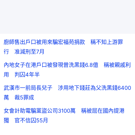
廚師售出戶口被用來騙宏福苑捐款 稱不知上游罪
行 准減刑至7月
內地女子在港戶口被發現曾洗黑錢6.8億 稱被親戚利
用 判囚4年半
武漢市一前局長兒子 涉用地下錢莊為父洗黑錢6400
萬 裁5罪成
女會計助電騙黨盜公司3100萬 稱被屈在國內提港
獨 官不信囚55月