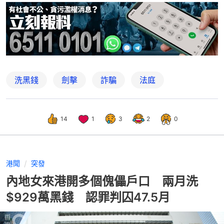
洗黑錢
劍擊
詐騙
法庭
14
1
3
2
0
港聞
突發
內地女來港開多個傀儡戶口 兩月洗
$929萬黑錢 認罪判囚47.5月