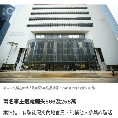
被告招文韜在區域法院承認5項洗黑錢罪，囚41月2周。(黃浩謙攝)
兩名事主遭電騙失566及256萬
案情指，有騙徒假扮內地官員，訛稱他人參與詐騙活