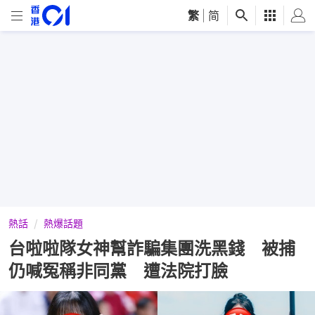
繁
|
简
熱話
熱爆話題
台啦啦隊女神幫詐騙集團洗黑錢 被捕
仍喊冤稱非同黨 遭法院打臉