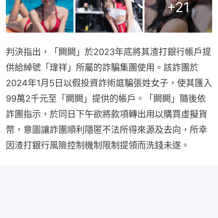
+
21
判決指出，「闕闕」於2023年底將其渣打銀行帳戶提
供給綽號「瑋祥」所屬的詐騙集團使用。該詐團於
2024年1月5日以假投資詐術誆騙張姓女子，使其匯入
99萬2千元至「闕闕」提供的帳戶。「闕闕」隨後依
詐團指示，於同日下午欲將款項轉出用以購買虛擬貨
幣，意圖讓詐團順利隱匿不法所得來源及去向，所幸
因渣打銀行風險控制機制限制提領而洗錢未遂。