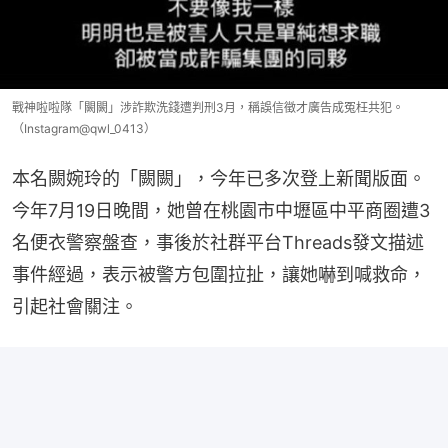
戰神啦啦隊「闕闕」涉詐欺洗錢遭判刑3月，稱誤信徵才廣告成冤枉共犯。
（Instagram@qwl_0413）
本名闕婉玲的「闕闕」，今年已多次登上新聞版面。
今年7月19日晚間，她曾在桃園市中壢區中平商圈遭3
名便衣警察盤查，事後於社群平台Threads發文描述
事件經過，表示被警方包圍拉扯，讓她嚇到喊救命，
引起社會關注。