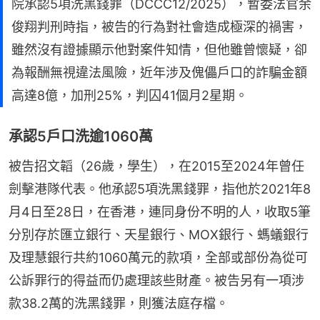
院承認5項洗黑錢罪（DCCC12/2025），暫委法官余
俊翔判刑時指，被告的行為對社會造成極深的禍害，
雖然沒有證據顯示他對案件知情，但他雖曾懷疑，卻
為報酬無視違法風險，近年涉及傀儡戶口的詐騙金額
高達8億，加刑25%，判囚41個月2星期。
承認5戶口洗逾1060萬
被告招文韜（26歲，學生），在2015至2024年曾任
劍擊港隊代表。他承認5項洗黑錢罪，指他於2021年8
月4日至28日，在香港，連同身份不明的人，收取5筆
分別存於匯立銀行、天星銀行、MOX銀行、螞蟻銀行
及理慧銀行共約1060萬元的款項，全部或部份為從可
公訴罪行的得益而仍處理該些財產。被告另有一項涉
款38.2萬的洗黑錢罪，則獲法庭存檔。