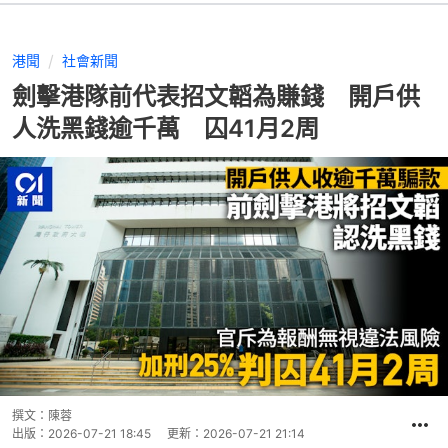
港聞
社會新聞
劍擊港隊前代表招文韜為賺錢 開戶供
人洗黑錢逾千萬 囚41月2周
撰文：
陳蓉
出版：
2026-07-21 18:45
更新：
2026-07-21 21:14