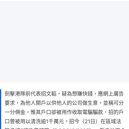
劍擊港隊前代表招文韜，疑為想賺快錢，應網上廣告
要求，為他人開戶以供他人的公司做生意，並稱可分
一分佣金，惟其戶口卻被用作收取電騙騙款，招的戶
口曾被用以清洗逾1千萬元。招今（21日）在區域法