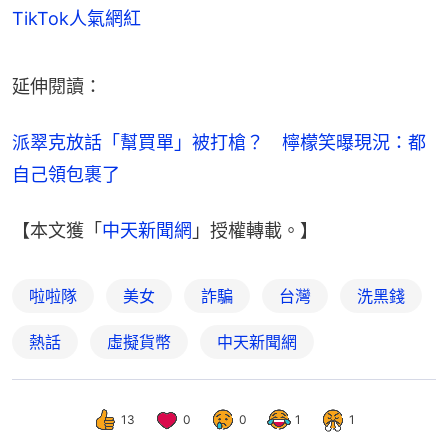
TikTok人氣網紅
延伸閱讀：
派翠克放話「幫買單」被打槍？　檸檬笑曝現況：都
自己領包裹了
【本文獲「
中天新聞網
」授權轉載。】
啦啦隊
美女
詐騙
台灣
洗黑錢
熱話
虛擬貨幣
中天新聞網
13
0
0
1
1