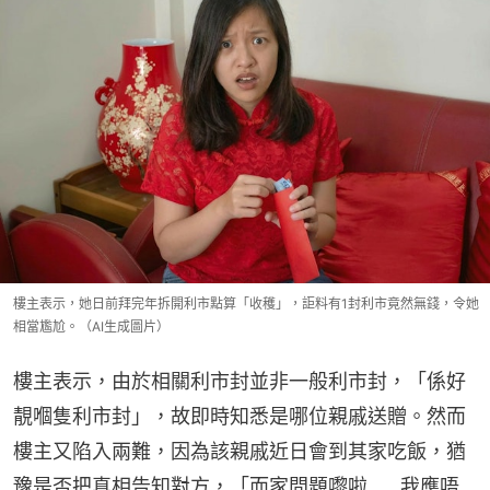
樓主表示，她日前拜完年拆開利市點算「收穫」，詎料有1封利市竟然無錢，令她
相當尷尬。（AI生成圖片）
樓主表示，由於相關利市封並非一般利市封，「係好
靚嗰隻利市封」，故即時知悉是哪位親戚送贈。然而
樓主又陷入兩難，因為該親戚近日會到其家吃飯，猶
豫是否把真相告知對方，「而家問題嚟啦……我應唔