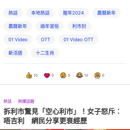
熱話
本地熱話
龍年2024
農曆新年
農曆新年
過年習俗
利市封
01 Video
OTT
01‌ ‌Video‌ ‌OTT
新活道
十二生肖
10
0
0
10
0
熱話
熱爆話題
拆利市驚見「空心利市」！女子怒斥︰
唔吉利 網民分享更衰經歷