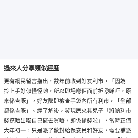
過來人分享類似經歷
更有網民留言指出，數年前收到好友利市，「因為一
拎上手好似怪怪哋，所以即場喺佢面前拆嚟睇吓，原
來係吉嘅」，好友隨即檢查手袋內所有利市，「全部
都係吉嘅」。經了解後，發現原來其兒子「將啲利市
錢撩晒出嚟自己攞去買嘢，即係偷錢啦」，當時正值
大年初一，只是派了數封給保安員和好友，需要補派