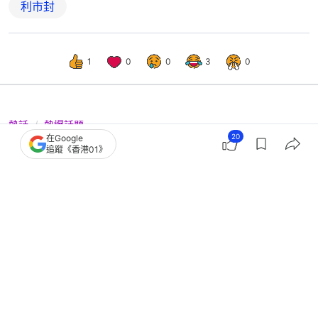
利市封
1
0
0
3
0
熱話
熱爆話題
20
在Google
新年利市│港男斥派$10利市無恥 掀網
追蹤《香港01》
民罵戰：只是意頭不是欠你的