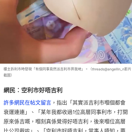
樓主拆利市時發現「有個同事竟然派吉利市畀我哋」。（threads@angellln_n影片
截圖）
網民︰空利市好唔吉利
許多網民在帖文留言
，指出「其實派吉利市嗰個都會
衰運連連」、「某年我都收過1位高層同事利市，打開
原來係吉嘅，嗰刻真係覺得好唔吉利，後來嗰位高層
比公司裁咗」、「空利市好唔吉利，當事人唔知，要