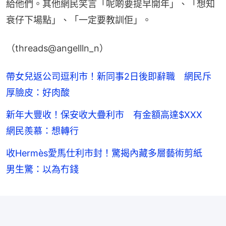
給他們。其他網民笑言「呢啲要提早開年」、「想知
衰仔下場點」、「一定要教訓佢」。
（threads@angellln_n）
帶女兒返公司逗利市！新同事2日後即辭職 網民斥
厚臉皮：好肉酸
新年大豐收！保安收大疊利市 有金額高達$XXX
網民羨慕：想轉行
收Hermès愛馬仕利市封！驚揭內藏多層藝術剪紙
男生驚：以為冇錢