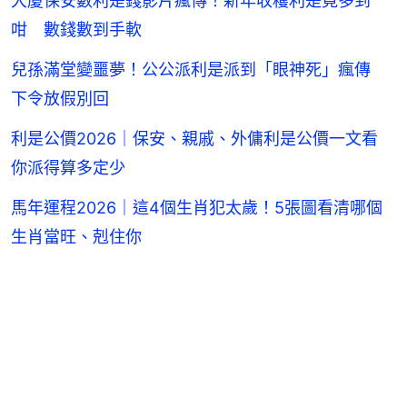
大廈保安數利是錢影片瘋傳！新年收穫利是竟多到
咁 數錢數到手軟
兒孫滿堂變噩夢！公公派利是派到「眼神死」瘋傳
下令放假別回
利是公價2026｜保安、親戚、外傭利是公價一文看
你派得算多定少
馬年運程2026｜這4個生肖犯太歲！5張圖看清哪個
生肖當旺、剋住你