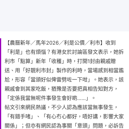
【農曆新年／馬年2026／利是公價／利市】收到
「利是」也有煩惱？有港女於討論區發文表示，她拆
利市「點算」新年「收穫」時，打開1封由親戚贈
送、用「好靚利市封」製作的利時，當場感到相當尷
尬，形容「當頭好似俾雷劈咗一下咁」。她表示，該
親戚會到其家吃飯，猶豫是否要把真相告知對方，
「定係我當無呢件事發生會好啲……」。
帖文引來網民熱議，不少人認為應該當無事發生，
「有錯手啫」、「有心冇心都好，唔好講，影響大家
關係」；但亦有網民認為事關「意頭」問題，必訴告