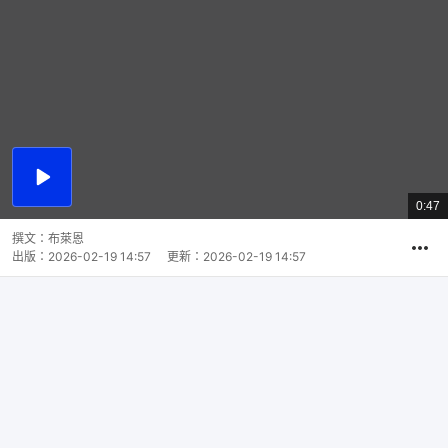
播
放
0:47
總
影
共
片
時
撰文：
布萊恩
間
出版：
2026-02-19 14:57
更新：
2026-02-19 14:57