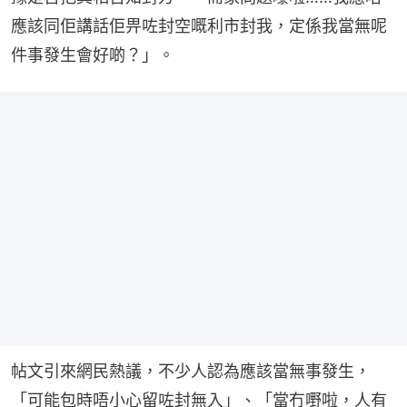
應該同佢講話佢畀咗封空嘅利市封我，定係我當無呢
件事發生會好啲？」。
帖文引來網民熱議，不少人認為應該當無事發生，
「可能包時唔小心留咗封無入」、「當冇嘢啦，人有