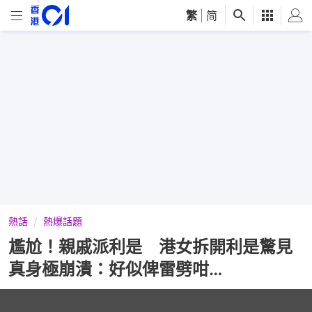
繁
|
简
熱話
熱爆話題
尷尬！親戚派利是 港女拆開利是驚見
真身極崩潰：好似俾雷劈咁…