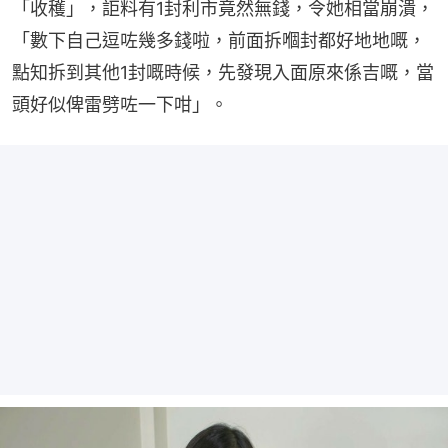
「收穫」，詎料有1封利市竟然無錢，令她相當崩潰，
「數下自己逗咗幾多錢啦，前面拆嗰封都好地地嘅，
點知拆到其他1封嘅時候，先發現入面原來係吉嘅，當
頭好似俾雷劈咗一下咁」。