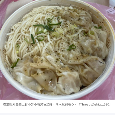
樓主指外賣麵上有不少不明黑色幼絲，令人感到嘔心。（Threads@shiqi__520）