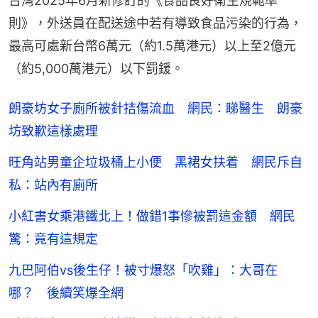
台灣2025年6月新修訂的《食品良好衛生規範準
則》，外送員在配送途中若有導致食品污染的行為，
最高可處新台幣6萬元（約1.5萬港元）以上至2億元
（約5,000萬港元）以下罰鍰。
朗豪坊女子廁所被針拮傷流血 網民：睇醫生 朗豪
坊致歉這樣處理
旺角站男童企垃圾桶上小便 黑裙女扶着 網民斥自
私：站內有廁所
小紅書女乘港鐵北上！做錯1事慘被罰這金額 網民
驚：竟有這規定
九巴阿伯vs後生仔！被寸爆怒「吹雞」：大哥在
哪？ 後續笑爆全網