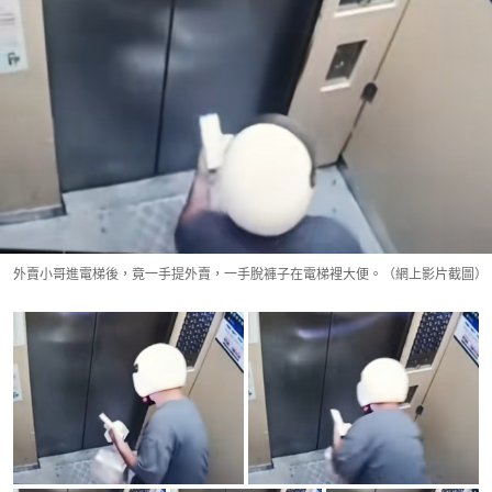
外賣小哥進電梯後，竟一手提外賣，一手脫褲子在電梯裡大便。（網上影片截圖）