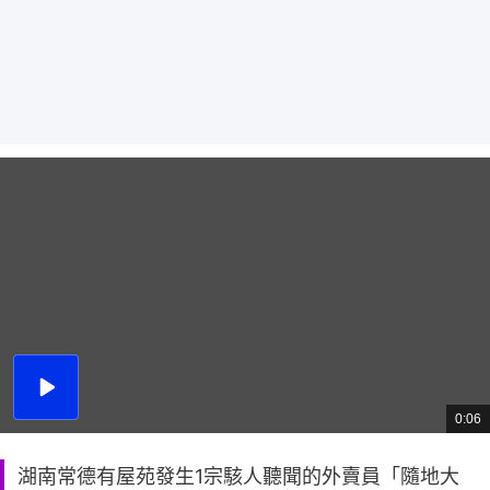
播
放
0:06
總
影
共
片
時
間
湖南常德有屋苑發生1宗駭人聽聞的外賣員「隨地大