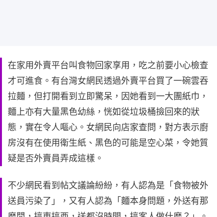
在家用外賣平台叫食物回家享用，吃之前要小心檢查
才可進食。有台灣女網民透過外賣平台買了一碗雲吞
拉麵，但打開看到立即驚呆，因她看到一大團紙巾，
麵上亦有大量黑色幼絲，恍如從垃圾桶撿回來的狀
態，實在令人嘔心。女網民向店家查問，對方表示廚
房沒有在使用衛生紙、黑色的可能是空心菜，令她質
疑是否外賣員弄成這樣。
不少網民看到帖文議論紛紛，有人認為是「食物被外
送員污染了」，又有人認為「麵本身問題，外送有那
麼閒，搞東搞西，送都沒時間，搞客人做什麼？」。