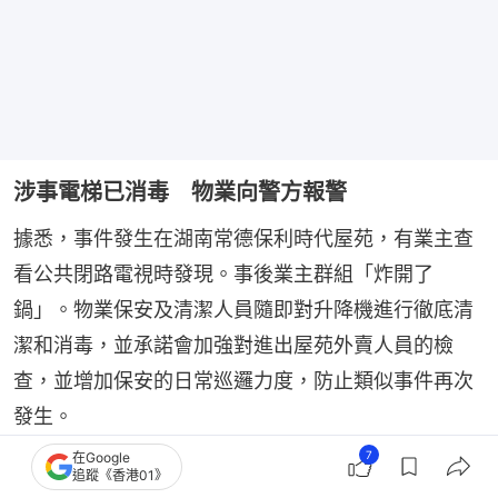
涉事電梯已消毒 物業向警方報警
據悉，事件發生在湖南常德保利時代屋苑，有業主查
看公共閉路電視時發現。事後業主群組「炸開了
鍋」。物業保安及清潔人員隨即對升降機進行徹底清
潔和消毒，並承諾會加強對進出屋苑外賣人員的檢
查，並增加保安的日常巡邏力度，防止類似事件再次
發生。
7
在Google
追蹤《香港01》
6月3日，物業職員表示，目前已經向當地警方報警，