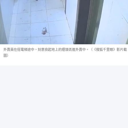
外賣員在搭電梯途中，刻意撿起地上的煙頭丟進外賣中。（《搜狐千里眼》影片截
圖）