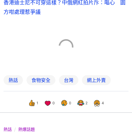
香港迪士尼不可穿這樣？中俄網紅拍片斥：嘔心 園
方咁處理惹爭議
熱話
食物安全
台灣
網上外賣
1
0
0
2
4
熱話
熱爆話題