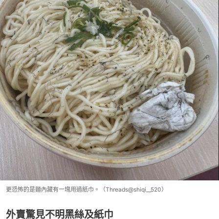
更恐怖的是麵內藏有一塊用過紙巾。（Threads@shiqi__520）
外賣驚見不明黑絲及紙巾