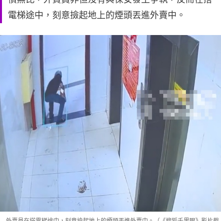
電梯途中，刻意撿起地上的煙頭丟進外賣中。
外賣員在搭電梯途中，刻意撿起地上的煙頭丟進外賣中。（《搜狐千里眼》影片截