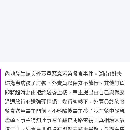
內地發生無良外賣員惡意污染餐食事件。湖南1對夫
婦為患病孩子訂餐，外賣員以保安不放行、其他訂單
即將超時為由拒絕送餐上樓，事主提出由自己與保安
溝通放行亦遭強硬拒絕。幾番糾纏下，外賣員終於將
餐食送至事主門前，不料隨後事主孩子竟在餐中發現
煙頭。事主得知此事連忙翻查閉路電視，真相讓人氣
憤無比，外賣員非但沒有與保安發生爭執，反而在搭