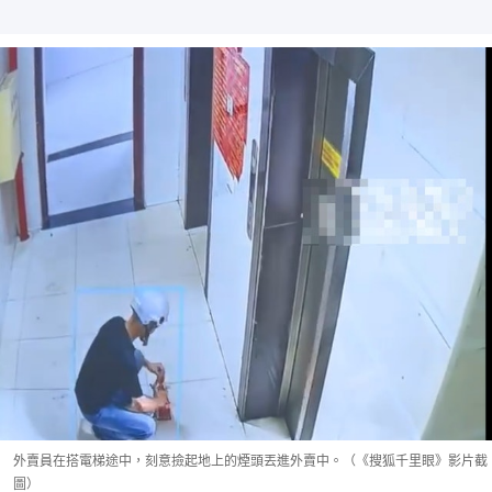
外賣員在搭電梯途中，刻意撿起地上的煙頭丟進外賣中。（《搜狐千里眼》影片截
圖）