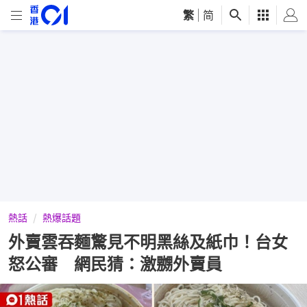
繁
|
简
熱話
熱爆話題
外賣雲吞麵驚見不明黑絲及紙巾！台女
怒公審 網民猜：激嬲外賣員