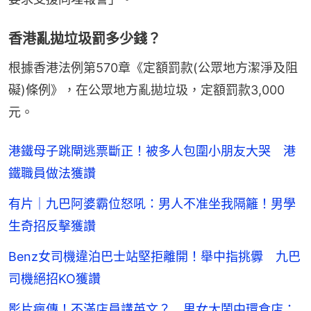
香港亂拋垃圾罰多少錢？
根據香港法例第570章《定額罰款(公眾地方潔淨及阻
礙)條例》，在公眾地方亂拋垃圾，定額罰款3,000
元。
港鐵母子跳閘逃票斷正！被多人包圍小朋友大哭 港
鐵職員做法獲讚
有片｜九巴阿婆霸位怒吼：男人不准坐我隔籬！男學
生奇招反擊獲讚
Benz女司機違泊巴士站堅拒離開！舉中指挑釁 九巴
司機絕招KO獲讚
影片瘋傳！不滿店員講英文？ 男女大鬧中環食店：