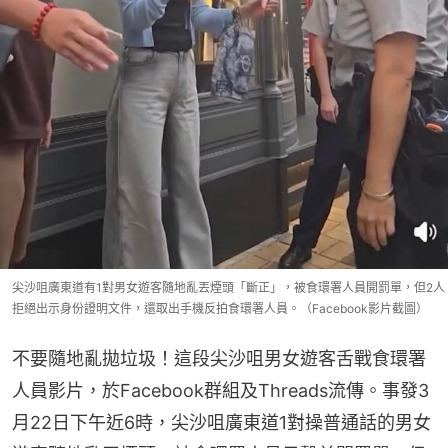
尖沙咀廣東道有1對男女遊客隨地亂丟煙頭「斷正」，被食環署人員開罰單，但2人
拒絕出示身份證明文件，還取出手機反拍食環署人員。（Facebook影片截圖）
不要隨地亂拋垃圾！這段尖沙咀男女遊客舌戰食環署
人員影片，於Facebook群組及Threads流傳。事發3
月22日下午近6時，尖沙咀廣東道1對操普通話的男女