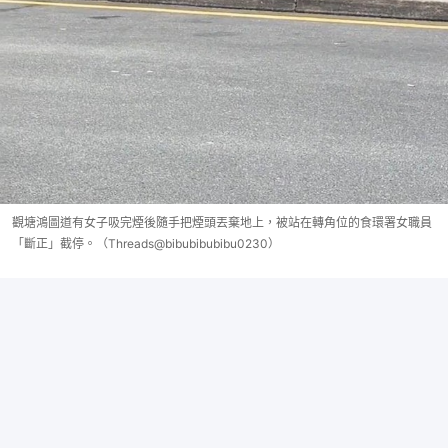
觀塘鴻圖道有女子吸完煙後隨手把煙頭丟棄地上，被站在轉角位的食環署女職員
「斷正」截停。（Threads@bibubibubibu0230）