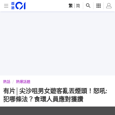
繁
|
简
熱話
熱爆話題
有片│尖沙咀男女遊客亂丟煙頭！怒吼:
犯哪條法？食環人員應對獲讚