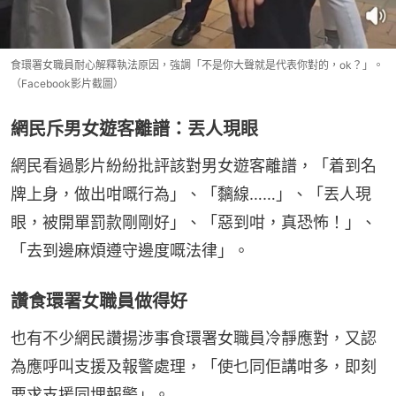
食環署女職員耐心解釋執法原因，強調「不是你大聲就是代表你對的，ok？」。
（Facebook影片截圖）
網民斥男女遊客離譜：丟人現眼
網民看過影片紛紛批評該對男女遊客離譜，「着到名
牌上身，做出咁嘅行為」、「黐線……」、「丟人現
眼，被開單罰款剛剛好」、「惡到咁，真恐怖！」、
「去到邊麻煩遵守邊度嘅法律」。
讚食環署女職員做得好
也有不少網民讚揚涉事食環署女職員冷靜應對，又認
為應呼叫支援及報警處理，「使乜同佢講咁多，即刻
要求支援同埋報警」。