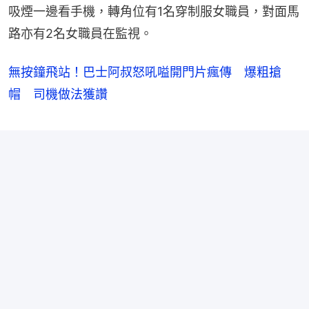
吸煙一邊看手機，轉角位有1名穿制服女職員，對面馬
路亦有2名女職員在監視。
無按鐘飛站！巴士阿叔怒吼嗌開門片瘋傳 爆粗搶
帽 司機做法獲讚