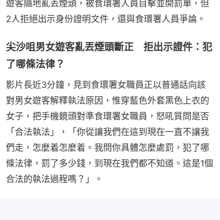
遊客隨地亂丟煙頭，被食環署人員目擊並開罰單，但
2人拒絕出示身份證明文件，還與食環署人員爭論。
尖沙咀男女遊客亂丟煙頭斷正 拒出示證件：犯
了哪條法律？
影片長近3分鐘，見到食環署女職員正以普通話向該
對男女遊客解釋執法原因，惟穿藍色外套黑色上衣的
女子，把手機鏡頭對準食環署女職員，怒吼質問是否
「合法執法」，「你從讓我們在這到現在一直不讓我
們走，怎麼着怎麼着。我問你具體怎麼處罰，犯了哪
條法律，罰了多少錢，到現在我們都不知道。這是1個
合法的執法過程嗎？」。