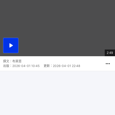
播
放
2:49
總
影
共
片
時
撰文：
布萊恩
間
出版：
2026-04-01 10:45
更新：
2026-04-01 22:48