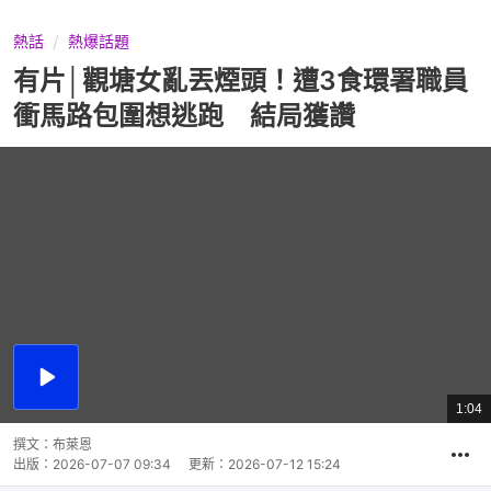
熱話
熱爆話題
有片│觀塘女亂丟煙頭！遭3食環署職員
衝馬路包圍想逃跑 結局獲讚
播
放
1:04
總
影
共
片
時
撰文：
布萊恩
間
出版：
2026-07-07 09:34
更新：
2026-07-12 15:24