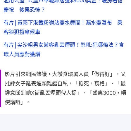
濫用公屋│公屋戶舉報鄰居獲$3000獎金！曬房署信
慶祝 後果恐怖？
有片│黃雨下港鐵粉嶺站變水舞間！漏水變瀑布 乘
客狼狽撐傘候車
有片│尖沙咀男女遊客亂丟煙頭！怒吼:犯哪條法？食
環人員應對獲讚
影片引來網民熱議，大讚食環署人員「做得好」，又
批評女子亂丟煙頭離譜自私，「抵死，衰格」、「最
鍾意睇到啲X街亂丟煙頭俾人捉」、「盛惠3000，唔
使講嘢」。