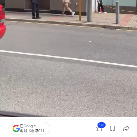
女子在觀塘鴻圖道街邊牆角一邊吸煙一邊看手機。
190
在Google
（Threads@bibubibubibu0230）
追蹤《香港01》