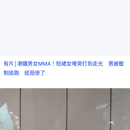
有片│港鐵男女MMA！短裙女嚎哭打到走光 男被壓
制逃跑 結局慘了