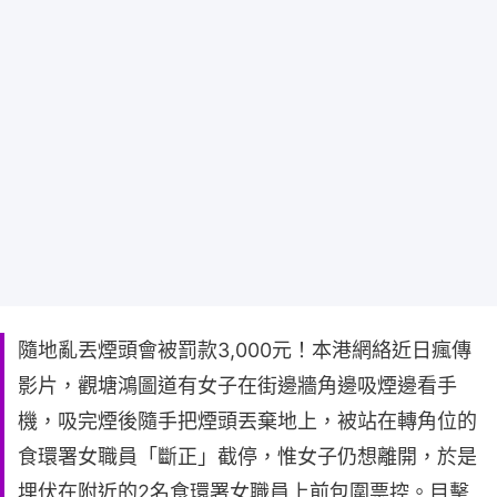
隨地亂丟煙頭會被罰款3,000元！本港網絡近日瘋傳
影片，觀塘鴻圖道有女子在街邊牆角邊吸煙邊看手
機，吸完煙後隨手把煙頭丟棄地上，被站在轉角位的
食環署女職員「斷正」截停，惟女子仍想離開，於是
埋伏在附近的2名食環署女職員上前包圍票控。目擊