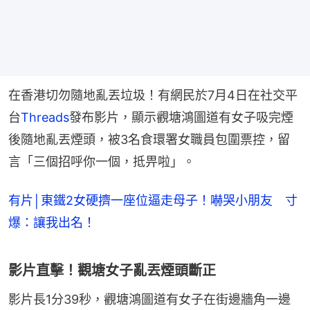
在香港切勿隨地亂丟垃圾！有網民於7月4日在社交平
台
Threads
發布影片，顯示觀塘鴻圖道有女子吸完煙
後隨地亂丟煙頭，被3名食環署女職員包圍票控，留
言「三個招呼你一個，抵畀啦」。
有片│東鐵2女硬擠一座位逼走母子！嚇哭小朋友 寸
爆：讓我出名！
影片直擊！觀塘女子亂丟煙頭斷正
影片長1分39秒，觀塘鴻圖道有女子在街邊牆角一邊