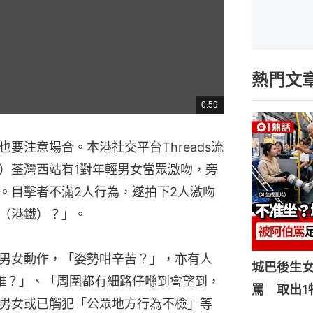
熱門文
0:59
總
共
時
間
要注意場合。本港社交平台Threads流
）荃灣西站有1對年輕男女當眾激吻，旁
。目擊者不滿2人行為，遂拍下2人激吻
（港鐵）？」。
男女動作，「姿勢咁辛苦？」，亦有人
城巴後生
雅？」、「周圍都有細路仔喺到會望到，
罵 取出1
男女或已觸犯「公眾地方行為不檢」等