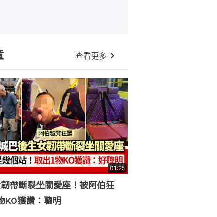
章
查看更多
01:25
女韌帶斷裂坐關愛座！被阿伯狂
物KO獲讚：聰明