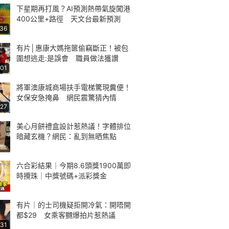
下星期再打風？AI預測熱帶氣旋闖港
400公里+路徑 天文台最新預測
:36
有片│惠康大媽拖篋偷竊斷正！被包
圍想逃走:是誤會 職員做法獲讚
:01
將軍澳康城商場扶手電梯驚現糞便！
女保安急掩鼻 網民震驚猜內情
:27
美心月餅禮盒設計惹熱議！字體排位
暗藏玄機？網民：亂到無晒焦點
六合彩結果｜今期8.6頭獎1900萬即
時攪珠｜中獎號碼+派彩獎金
有片｜的士司機疑拒開冷氣：開唔開
都$29 女乘客嬲爆拍片惹熱議
:31