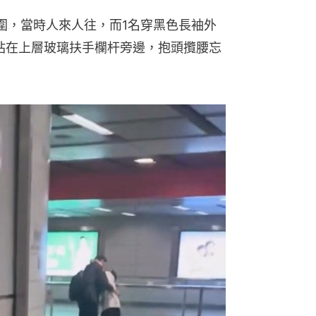
圍，當時人來人往，而1名穿黑色長袖外
站在上層玻璃扶手欄杆旁邊，抱頭攬腰忘