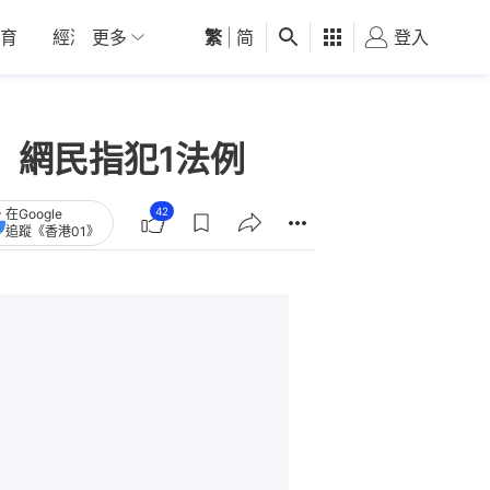
育
經濟
更多
01深圳
繁
觀點
|
简
健康
好食玩飛
登入
女
 網民指犯1法例
42
在Google
追蹤《香港01》