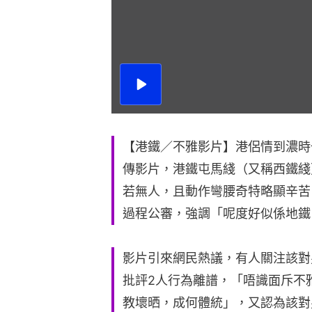
播
放
影
片
【港鐵／不雅影片】港侶情到濃時也
傳影片，港鐵屯馬綫（又稱西鐵綫
若無人，且動作彎腰奇特略顯辛苦
過程公審，強調「呢度好似係地鐵
影片引來網民熱議，有人關注該對
批評2人行為離譜，「唔識面斥不
教壞晒，成何體統」，又認為該對