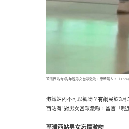
荃灣西站有1對年輕男女當眾激吻，旁若無人。（Threads@t
港鐵站內不可以親吻？有網民於3月31
西站有1對男女當眾激吻，留言「呢
荃灣西站男女忘情激吻