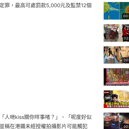
罪，最高可處罰款5,000元及監禁12個
00
02
00
人哋kiss關你咩事啫？」、「呢度好似
並稱在港鐵未經授權拍攝影片可能觸犯
00