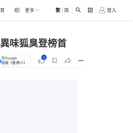
育
經濟
更多
01深圳
繁
觀點
|
简
健康
好食玩飛
登入
女
異味狐臭登榜首
5
在Google
追蹤《香港01》