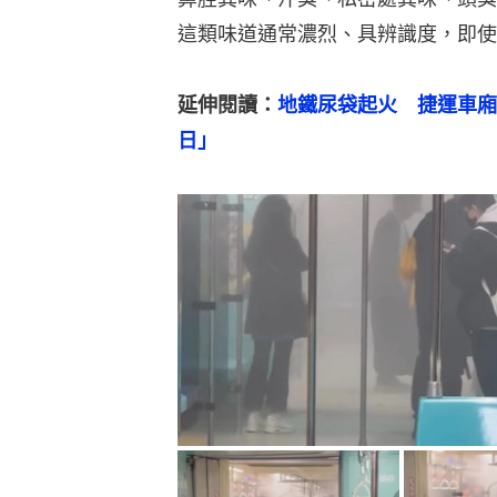
這類味道通常濃烈、具辨識度，即使
延伸閱讀：
地鐵尿袋起火　捷運車廂
日」