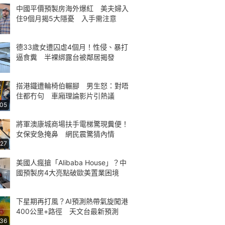
中國平價預製房海外爆紅 美夫婦入
住9個月揭5大隱憂 入手需注意
德33歲女遭囚虐4個月！性侵、暴打
逼食糞 半裸綁露台被鄰居揭發
搭港鐵遭輪椅伯輾腳 男生怒：對唔
住都冇句 車廂理論影片引熱議
:05
將軍澳康城商場扶手電梯驚現糞便！
女保安急掩鼻 網民震驚猜內情
:27
美國人瘋搶「Alibaba House」？中
國預製房4大亮點破歐美置業困境
下星期再打風？AI預測熱帶氣旋闖港
400公里+路徑 天文台最新預測
:36