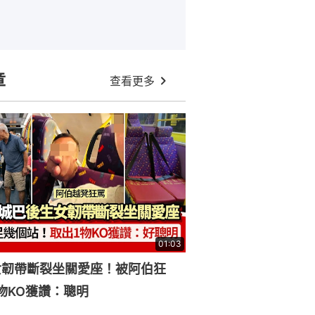
章
查看更多
01:03
女韌帶斷裂坐關愛座！被阿伯狂
物KO獲讚：聰明