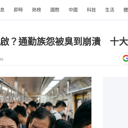
息
即時
熱榜
國際
中國
科技
生活
體
啟？通勤族怨被臭到崩潰 十大
30