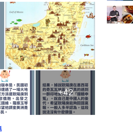
+
42
話