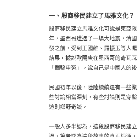
一、殷商移民建立了馬雅文化？
殷商移民建立馬雅文化可說是東亞限
年，墨西哥遭遇了一場大地震，清國
發之前，受到王國維、羅振玉等人囑
結果，據說歐陽庚在墨西哥的奇瓦瓦
「攔轎申冤」。說自己是中國人的後
民國初年以後，陸陸續續還有一些業
些討論相當深刻，有些討論則是穿鑿
這則鄉野奇談。
一般人多半認為，這段殷商移民建立
過，筆者認為這段故事的真正根源，