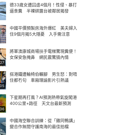
德33歲女遭囚虐4個月！性侵、暴打
逼食糞 半裸綁露台被鄰居揭發
中國平價預製房海外爆紅 美夫婦入
住9個月揭5大隱憂 入手需注意
將軍澳康城商場扶手電梯驚現糞便！
女保安急掩鼻 網民震驚猜內情
:27
搭港鐵遭輪椅伯輾腳 男生怒：對唔
住都冇句 車廂理論影片引熱議
:05
下星期再打風？AI預測熱帶氣旋闖港
400公里+路徑 天文台最新預測
:36
中國海空聯合訓練：從「雞同鴨講」
變合作無間守護南海的最佳拍檔