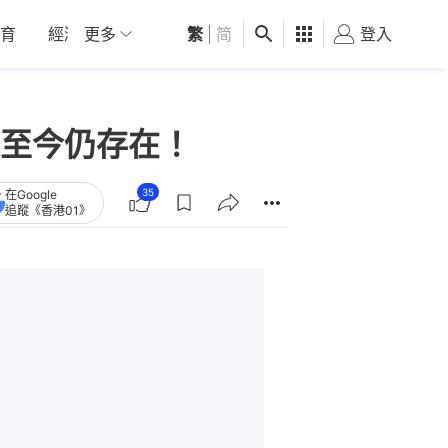
育
經濟
更多
01深圳
繁
觀點
|
简
健康
好食玩飛
登入
女
至今仍存在！
35
在Google
追蹤《香港01》