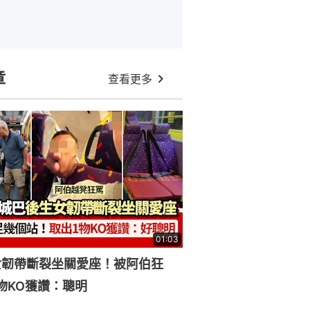
章
查看更多
01:03
女韌帶斷裂坐關愛座！被阿伯狂
物KO獲讚：聰明