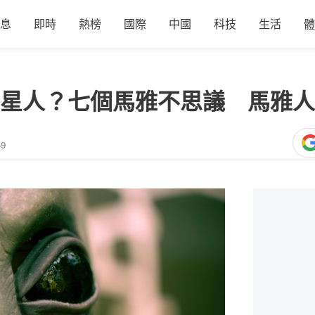
息
即時
熱榜
國際
中國
科技
生活
體
星人？七個馬雅不思議 馬雅人
59