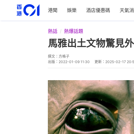
港聞
娛樂
酒店優惠碼
天氣消
熱話
熱爆話題
馬雅出土文物驚見外
撰文：
方格子
出版：
2022-01-09 11:30
更新：
2025-02-17 20: