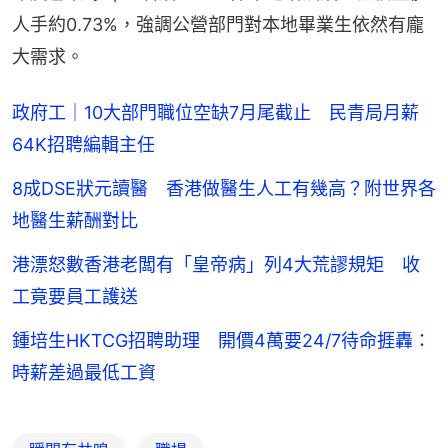
人手約0.73%，強調公營部門對本地畢業生依然有龐
大需求。
政府工｜10大部門職位空缺7月尾截止 民青局月薪
64K招聘編輯主任
8成DSE狀元讀醫 香港做醫生人工有幾高？附世界各
地醫生薪酬對比
港漂怒數香港老闆有「皇帝病」列4大荒謬規矩 收
工竟要員工護送
鍾培生HKTCG招聘助理 開價4萬要24/7待命捱轟：
時薪差過最低工資