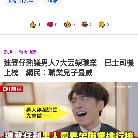
瞬間有共鳴
職場
4
0
0
2
0
熱話
熱爆話題
連登仔熱議男人7大丟架職業 巴士司機
上榜 網民：職業兒子最威