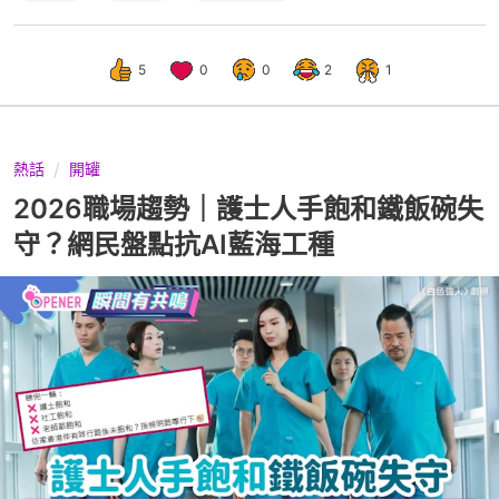
5
0
0
2
1
熱話
開罐
2026職場趨勢｜護士人手飽和鐵飯碗失
守？網民盤點抗AI藍海工種