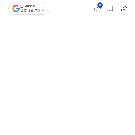
8
在Google
追蹤《香港01》
撰文：
謝茜嘉
出版：
2026-06-20 12:02
更新：
2026-06-20 12:02
上班自食其力，在連登仔眼中也成為丟架職業？有港