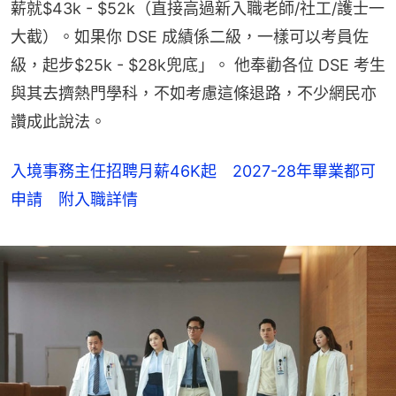
薪就$43k - $52k（直接高過新入職老師/社工/護士一
大截）。如果你 DSE 成績係二級，一樣可以考員佐
級，起步$25k - $28k兜底」。 他奉勸各位 DSE 考生
與其去擠熱門學科，不如考慮這條退路，不少網民亦
讚成此說法。
入境事務主任招聘月薪46K起 2027-28年畢業都可
申請 附入職詳情