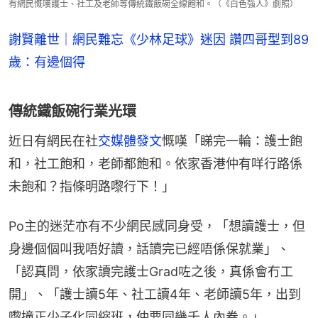
有網民慨嘆護士、社工及老師等傳統鐵飯碗全線飽和。（《白色強人》劇照）
謝賢離世｜網民難忘《少林足球》迷因 讚四哥型到89
歲：有邊個得
傳統鐵飯碗行業光環
近日有網民在社
交媒體發文
慨嘆「睇完一輪：護士飽
和，社工飽和，老師都飽和。依家香港仲有咩行路係
未飽和？指條明路嚟行下！」
Po主的迷茫亦有不少網民感同身受，「想讀護士，但
身邊個個叫我唔好讀，話讀完已經唔係保就業」、
「認真問，依家讀完護士Grad咗之後，真係會冇工
開」、「護士讀5年、社工讀4年、老師讀5年，出到
嚟撞正少子化同縮班，仲要同幾千人內卷。」