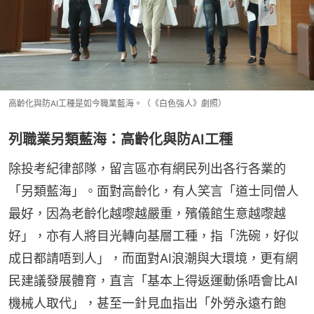
高齡化與防AI工種是如今職業藍海。（《白色強人》劇照）
列職業另類藍海：高齡化與防AI工種
除投考紀律部隊，留言區亦有網民列出各行各業的
「另類藍海」。面對高齡化，有人笑言「道士同僧人
最好，因為老齡化越嚟越嚴重，殯儀館生意越嚟越
好」，亦有人將目光轉向基層工種，指「洗碗，好似
成日都請唔到人」，而面對AI浪潮與大環境，更有網
民建議發展體育，直言「基本上得返運動係唔會比AI
機械人取代」，甚至一針見血指出「外勞永遠冇飽