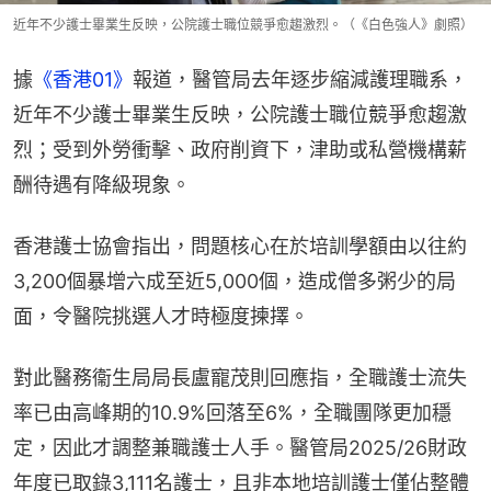
近年不少護士畢業生反映，公院護士職位競爭愈趨激烈。（《白色強人》劇照）
據
《香港01》
報道，醫管局去年逐步縮減護理職系，
近年不少護士畢業生反映，公院護士職位競爭愈趨激
烈；受到外勞衝擊、政府削資下，津助或私營機構薪
酬待遇有降級現象。
香港護士協會指出，問題核心在於培訓學額由以往約
3,200個暴增六成至近5,000個，造成僧多粥少的局
面，令醫院挑選人才時極度揀擇。
對此醫務衞生局局長盧寵茂則回應指，全職護士流失
率已由高峰期的10.9%回落至6%，全職團隊更加穩
定，因此才調整兼職護士人手。醫管局2025/26財政
年度已取錄3,111名護士，且非本地培訓護士僅佔整體