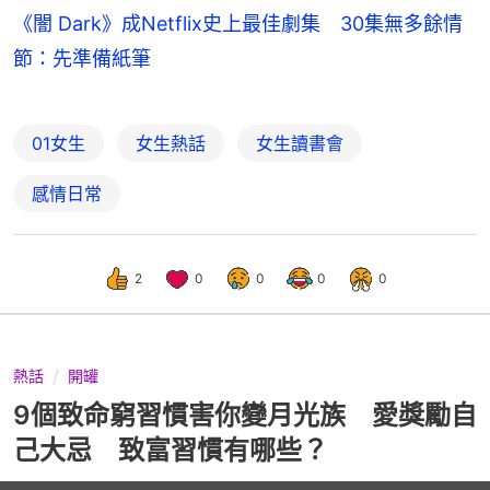
《闇 Dark》成Netflix史上最佳劇集 30集無多餘情
節：先準備紙筆
01女生
女生熱話
女生讀書會
感情日常
2
0
0
0
0
熱話
開罐
9個致命窮習慣害你變月光族 愛獎勵自
己大忌 致富習慣有哪些？