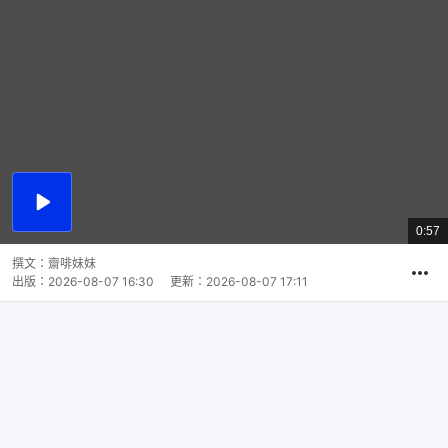
播
放
0:57
總
影
共
片
時
撰文：
齋啡妹妹
間
出版：
2026-08-07 16:30
更新：
2026-08-07 17:11