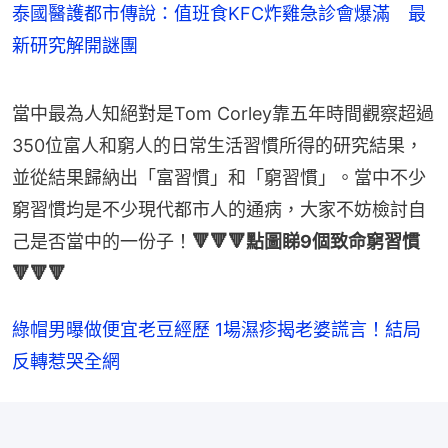
泰國醫護都市傳說：值班食KFC炸雞急診會爆滿 最
新研究解開謎團
當中最為人知絕對是Tom Corley靠五年時間觀察超過
350位富人和窮人的日常生活習慣所得的研究結果，
並從結果歸納出「富習慣」和「窮習慣」。當中不少
窮習慣均是不少現代都市人的通病，大家不妨檢討自
己是否當中的一份子！
🔻🔻🔻點圖睇9個致命窮習慣
🔻🔻🔻
綠帽男曝做便宜老豆經歷 1場濕疹揭老婆謊言！結局
反轉惹哭全網