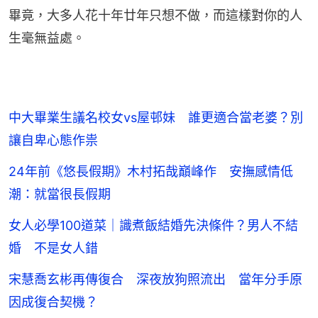
畢竟，大多人花十年廿年只想不做，而這樣對你的人
生毫無益處。
中大畢業生議名校女vs屋邨妹 誰更適合當老婆？別
讓自卑心態作祟
24年前《悠長假期》木村拓哉巔峰作 安撫感情低
潮：就當很長假期
女人必學100道菜｜識煮飯結婚先決條件？男人不結
婚 不是女人錯
宋慧喬玄彬再傳復合 深夜放狗照流出 當年分手原
因成復合契機？