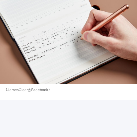
（JamesClear@Facebook）